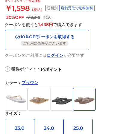
オンラインストア限定価格
￥1,598
送料別
店舗受取で送料無料
（税込）
30%OFF
￥2,310
（税込）
クーポンを使うと
1,438
円
で購入できます
10
％OFF
クーポンを取得する
ご利用に条件がございます
クーポンのご利用には
ログイン
が必要です
獲得ポイント：
14
ポイント
P
カラー
：
ブラウン
サイズ
：
23.0
24.0
25.0