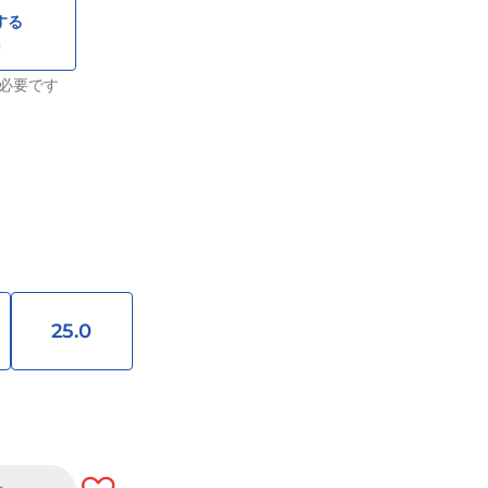
する
必要です
25.0