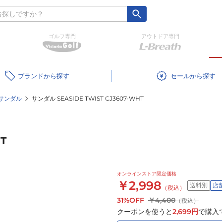
ゴルフ専門
アウトドア専門
ブランド
セール
サンダル
サンダル SEASIDE TWIST CJ3607-WHT
T
オンラインストア限定価格
￥2,998
送料別
店
（税込）
31%OFF
￥4,400
（税込）
クーポンを使うと
2,699
円
で購入