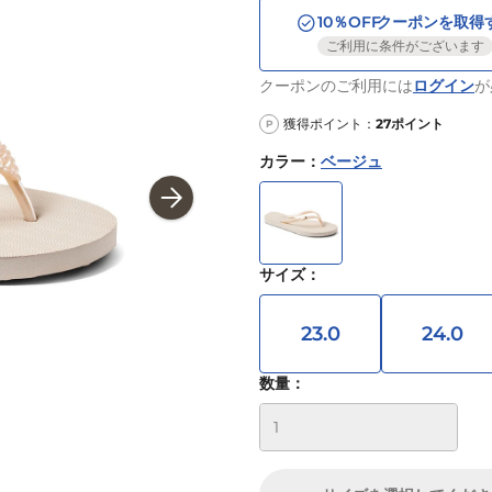
10
％OFF
クーポンを取得
ご利用に条件がございます
クーポンのご利用には
ログイン
が
獲得ポイント：
27
ポイント
P
カラー
：
ベージュ
サイズ
：
23.0
24.0
数量：