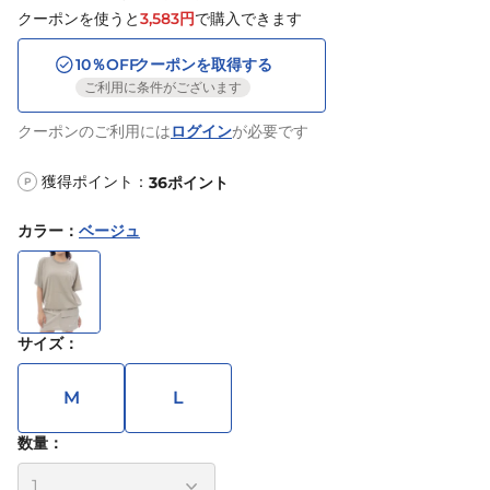
クーポンを使うと
3,583
円
で購入できます
10
％OFF
クーポンを取得する
ご利用に条件がございます
クーポンのご利用には
ログイン
が必要です
獲得ポイント：
36
ポイント
P
カラー
：
ベージュ
サイズ
：
M
L
数量：