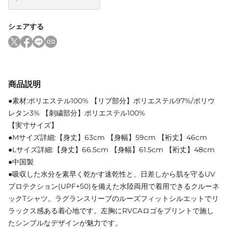
シェアする
商品説明
●素材:ポリエステル100% 【リブ部分】ポリエステル97%/ポリウ
レタン3% 【刺繍部分】ポリエステル100%
【実寸サイズ】
●Mサイズ詳細:【身丈】63cm 【身幅】59cm 【裄丈】46cm
●Lサイズ詳細:【身丈】66.5cm 【身幅】61.5cm 【裄丈】48cm
●中国製
●吸収した水分を素早く乾かす速乾性と、日差しから肌を守るUV
プロテクション(UPF+50)を備えた水陸両用で着用できるクルーネ
ックTシャツ。ラグランスリーブのルーズフィットシルエットでリ
ラックス感ある着心地です。左胸にRVCAロゴをプリントで施し
たシンプルなデザインが魅力です。