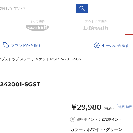
ゴルフ専門
アウトドア専門
ブランド
セール
プストップ スノー ジャケット MSJK242001-SGST
2001-SGST
￥29,980
送料無料
（税込）
獲得ポイント：
272
ポイント
P
カラー
：
ホワイト×グリーン