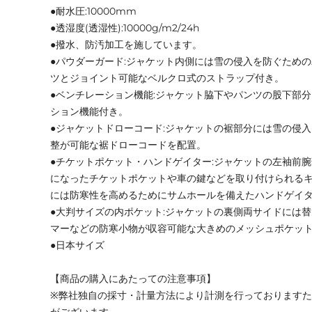
●耐水圧:10000mm
●透湿度(透湿性):10000g/m2/24h
●撥水、防汚加工を施しています。
●パウダーガード:ジャケット内側には雪の侵入を防ぐため
ツとジョイント可能なベルクロ式のストラップ付き。
●ベンチレーション機能:ジャケット脇下やパンツの股下部
ション機能付き。
●ジャケットドローコード:ジャケットの裾部分には雪の侵
整が可能な裾ドローコードを配置。
●チケットポケット・ハンドゲイター:ジャケットの左袖前
になったチケットポケットや車の鍵などを取り付けられる
には防寒性を高めるためにサムホールを備えたハンドゲイ
●大判サイズの内ポケット:ジャケットの裏側両サイドには
マーなどの防寒小物が収容可能な大きめのメッシュポケッ
●日本サイズ
【商品の購入にあたっての注意事項】
※弊社独自の採寸・計量方法により計測を行っております
がございます。