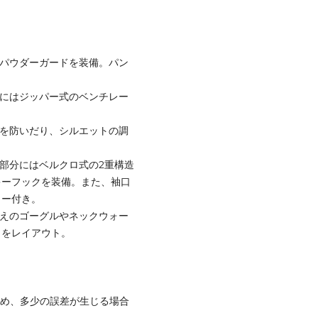
のパウダーガードを装備。パン
分にはジッパー式のベンチレー
入を防いだり、シルエットの調
腕部分にはベルクロ式の2重構造
キーフックを装備。また、袖口
ター付き。
替えのゴーグルやネックウォー
トをレイアウト。
ため、多少の誤差が生じる場合