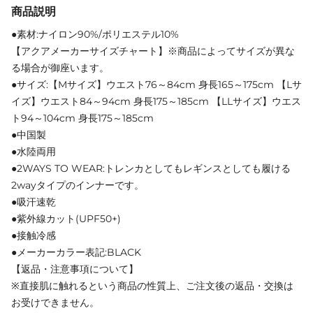
商品説明
●素材:ナイロン90%/ポリエステル10%
【アクアメーカーサイズチャート】※商品によってサイズが異な
る場合が御座います。
●サイズ:【Mサイズ】ウエスト76～84cm 身長165～175cm 【Lサ
イズ】ウエスト84～94cm 身長175～185cm 【LLサイズ】ウエス
ト94～104cm 身長175～185cm
●中国製
●水陸両用
●2WAYS TO WEAR:トレンカとしてもレギンスとしても履ける
2wayタイプのインナーです。
●吸汗速乾
●紫外線カット(UPF50+)
●接触冷感
●メーカーカラー表記:BLACK
【返品・注意事項について】
※直接肌に触れるという商品の性質上、ご注文後の返品・交換は
お受けできません。