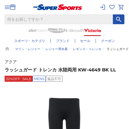
スポーツ・カテゴリ
ブランド
セール
クーポン
マリン・レジャー
レジャー用水着
レギンス・トレンカ
ラッシュガード ト
アクア
ラッシュガード トレンカ 水陸両用 KW-4649 BK LL
32%OFF
SALE
MENS
返品不可