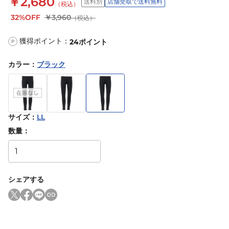
￥2,680
送料別
店舗受取で送料無料
（税込）
32%OFF
￥3,960
（税込）
獲得ポイント：
24
ポイント
P
カラー
：
ブラック
サイズ
：
LL
数量：
シェアする