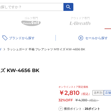
ゴルフ専門
アウトドア専門
ブランド
セール
ド
ラッシュガード 半袖 フレアシャツ Mサイズ KW-4656 BK
KW-4656 BK
オンラインストア限定価格
￥2,810
送料別
店舗
（税込）
32%OFF
￥4,180
（税込）
獲得ポイント：
25
ポイント
P