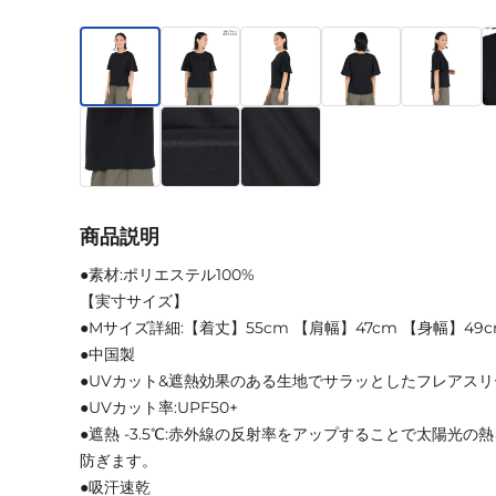
商品説明
●素材:ポリエステル100%
【実寸サイズ】
●Mサイズ詳細:【着丈】55cm 【肩幅】47cm 【身幅】49cm
●中国製
●UVカット&遮熱効果のある生地でサラッとしたフレアスリ
●UVカット率:UPF50+
●遮熱 -3.5℃:赤外線の反射率をアップすることで太陽光
防ぎます。
●吸汗速乾