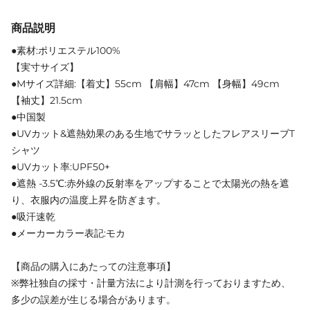
商品説明
●素材:ポリエステル100%
【実寸サイズ】
●Mサイズ詳細:【着丈】55cm 【肩幅】47cm 【身幅】49cm
【袖丈】21.5cm
●中国製
●UVカット&遮熱効果のある生地でサラッとしたフレアスリーブT
シャツ
●UVカット率:UPF50+
●遮熱 -3.5℃:赤外線の反射率をアップすることで太陽光の熱を遮
り、衣服内の温度上昇を防ぎます。
●吸汗速乾
●メーカーカラー表記:モカ
【商品の購入にあたっての注意事項】
※弊社独自の採寸・計量方法により計測を行っておりますため、
多少の誤差が生じる場合があります。