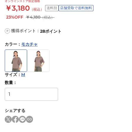
オンラインストア限定価格
￥3,180
送料別
店舗受取で送料無料
（税込）
23%OFF
￥4,180
（税込）
獲得ポイント：
28
ポイント
P
カラー
：
モカチャ
サイズ
：
M
数量：
シェアする