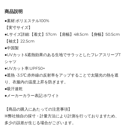
商品説明
●素材:ポリエステル100%
【実寸サイズ】
●Lサイズ詳細:【着丈】57cm 【肩幅】48.5cm 【身幅】50.5cm
【袖丈】22.5cm
●中国製
●UVカット&遮熱効果のある生地でサラッとしたフレアスリーブT
シャツ
●UVカット率:UPF50+
●遮熱 -3.5℃:赤外線の反射率をアップすることで太陽光の熱を遮
り、衣服内の温度上昇を防ぎます。
●吸汗速乾
●メーカーカラー表記:ホワイト
【商品の購入にあたっての注意事項】
※弊社独自の採寸・計量方法により計測を行っておりますため、
多少の誤差が生じる場合がございます。