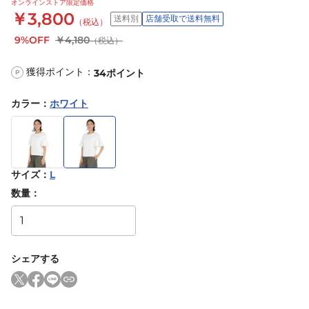
オンラインストア限定価格
￥3,800
送料別
店舗受取で送料無料
（税込）
9%OFF
￥4,180
（税込）
獲得ポイント：
34
ポイント
P
カラー
：
ホワイト
サイズ
：
L
数量：
シェアする