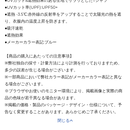
●UVカット&遮熱効果のある生地でサラッとしたTシャツ
●UVカット率(UPF):UPF50+
●遮熱 -3.5℃:赤外線の反射率をアップすることで太陽光の熱を遮
り、衣服内の温度上昇を防ぎます。
●吸汗速乾
●遮熱効果
●メーカーカラー表記:ブルー
【商品の購入にあたっての注意事項】
※弊社独自の採寸・計量方法により計測を行っておりますため、
多少の誤差が生じる場合がございます。
※一部商品において弊社カラー表記がメーカーカラー表記と異な
る場合がございます。
※ブラウザやお使いのモニター環境により、掲載画像と実際の商
品の色味が若干異なる場合があります。
※掲載の価格・製品のパッケージ・デザイン・仕様について、予
告なく変更することがあります。あらかじめご了承ください。
閉じる