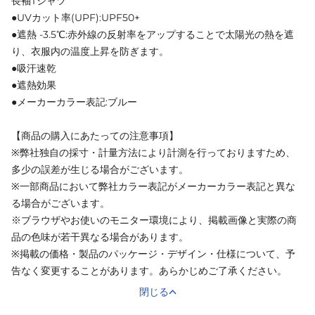
長袖Tシャツ
●UVカット率(UPF):UPF50+
●遮熱 -3.5℃:赤外線の反射率をアップすることで太陽光の熱を遮
り、衣服内の温度上昇を防ぎます。
●吸汗速乾
●遮熱効果
●メーカーカラー表記:ブルー
【商品の購入にあたっての注意事項】
※弊社独自の採寸・計量方法により計測を行っておりますため、
多少の誤差が生じる場合がございます。
※一部商品において弊社カラー表記がメーカーカラー表記と異な
る場合がございます。
※ブラウザやお使いのモニター環境により、掲載画像と実際の商
品の色味が若干異なる場合があります。
※掲載の価格・製品のパッケージ・デザイン・仕様について、予
告なく変更することがあります。あらかじめご了承ください。
閉じる