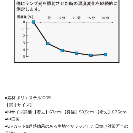
●素材:ポリエステル100%
【実寸サイズ】
●Mサイズ詳細:【着丈】67cm 【身幅】58.5cm 【裄丈】87.5cm
●中国製
●UVカット&遮熱効果のある生地でサラッとした日焼け対策万全の