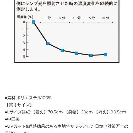
●素材:ポリエステル100%
【実寸サイズ】
●Lサイズ詳細:【着丈】70.5cm 【身幅】60cm 【裄丈】90.5cm
●中国製
●UVカット&遮熱効果のある生地でサラッとした日焼け対策万全の