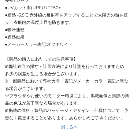
長袖Tシャツ
●UVカット率(UPF):UPF50+
●遮熱 -3.5℃:赤外線の反射率をアップすることで太陽光の熱を遮
り、衣服内の温度上昇を防ぎます。
●吸汗速乾
●遮熱効果
●メーカーカラー表記:オフホワイト
【商品の購入にあたっての注意事項】
※弊社独自の採寸・計量方法により計測を行っておりますため、
多少の誤差が生じる場合がございます。
※一部商品において弊社カラー表記がメーカーカラー表記と異な
る場合がございます。
※ブラウザやお使いのモニター環境により、掲載画像と実際の商
品の色味が若干異なる場合があります。
※掲載の価格・製品のパッケージ・デザイン・仕様について、予
告なく変更することがあります。あらかじめご了承ください。
閉じる