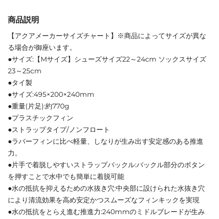
商品説明
【アクアメーカーサイズチャート】※商品によってサイズが異な
る場合が御座います。
●サイズ:【Mサイズ】シューズサイズ22～24cm ソックスサイズ
23～25cm
●タイ製
●サイズ:495×200×240mm
●重量(片足):約770g
●プラスチックフィン
●ストラップタイプ/ノンフロート
●ラバーフィンに比べ軽量、しなりが生み出す安定感のある推進
力。
●片手で着脱しやすいストラップバックル:バックル部分のボタン
を押すことで水中でも簡単に着脱可能
●水の抵抗を抑えるための水抜き穴:中央部に設けられた水抜き穴
により清流効果を高め安定かつスムーズなフィンキックを実現
●水の抵抗をとらえ進む推進力:240mmのミドルブレードが生み