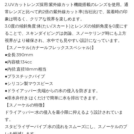
2.UVカットレンズ採用:紫外線カット機能搭載のレンズを使用。通
常レンズと比べて約2倍の紫外線カット率(当社比)で、装着時の印
象は明るく、クリアな視界を楽しめます。
3.0度の傾斜角度:体(たい/スカート)とレンズの傾斜角度を0度にす
ることで、スキンダイビングは勿論、スノーケリング時にも上方
視界がより確保され、水中でも見やすい設計になっています。
【スノーケル(カナールフレックススペシャル)】
●全長:390mm
●内容積:134cc
●内径:直径18mm相当
●プラスチックパイプ
●シリコン製マウスピース
●ドライアッパー:先端からの水の侵入を防ぎます。
●排水弁付き:はくだけで簡単に水を排出できます。
【スノーケルの特徴】
ドライアッパー:水の侵入を最小限に抑えるよう設計されていま
す。
スタビライザーパイプ:水の流れをスムーズにし、スノーケルのブ
レを軽減します。