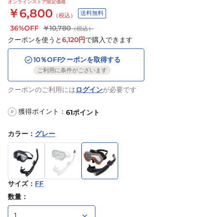
オンラインストア限定価格
￥6,800
送料無料
（税込）
36%OFF
￥10,780
（税込）
クーポンを使うと
6,120
円
で購入できます
10
％OFF
クーポンを取得する
ご利用に条件がございます
クーポンのご利用には
ログイン
が必要です
獲得ポイント：
61
ポイント
P
カラー
：
グレー
サイズ
：
FF
数量：