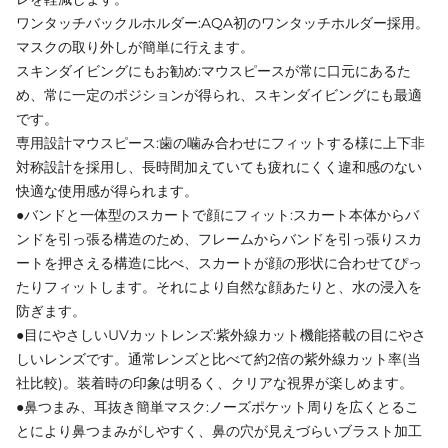
ワンタッチバックルホルダー:AQA初のワンタッチホルダー採用。
マスクの取り外しが簡単に行えます。
スキンダイビングにもお勧め:マウスピースが常に口元にあるた
め、常に一定のポジションが得られ、スキンダイビングにも最適
です。
専用設計マウスピース:歯の噛み合わせにフィットする様に上下非
対称設計を採用し、長時間加えていても疲れにくく違和感のない
快適な使用感が得られます。
●バンドと一体型のスカートで顔にフィット:スカート本体からバ
ンドを引っ張る構造のため、フレームからバンドを引っ張りスカ
ートを押さえる構造に比べ、スカートが顔の形状に合わせてぴっ
たりフィットします。それにより自然な顔あたりと、水の浸入を
防ぎます。
●目にやさしいUVカットレンズ:紫外線カット機能搭載の目にやさ
しいレンズです。通常レンズと比べて約2倍の紫外線カット率(当
社比較)。装着時の印象は明るく、クリアな視界が楽しめます。
●鼻つまみ、耳抜き簡単マスク:ノーズポケット周りを広くとるこ
とにより鼻つまみがしやすく、鼻の穴が見えづらいブラスト加工