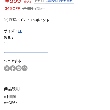
￥999
送料別
店舗受取で送料無料
（税込）
24%OFF
￥1,320
（税込）
獲得ポイント：
9
ポイント
P
サイズ
：
FF
数量：
シェアする
商品説明
●中国製
●AGE6+