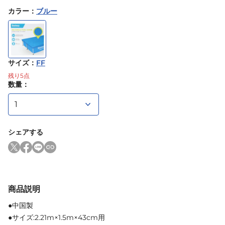
カラー
：
ブルー
サイズ
：
FF
残り
5
点
数量：
シェアする
商品説明
●中国製
●サイズ:2.21m×1.5m×43cm用