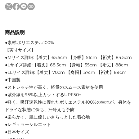
商品説明
●素材:ポリエステル100%
【実寸サイズ】
●Mサイズ詳細:【着丈】65.5cm 【身幅】51cm 【裄丈】84.5cm
●Lサイズ詳細:【着丈】68.5cm 【身幅】55cm 【裄丈】88cm
●LLサイズ詳細:【着丈】70cm 【身幅】57cm 【裄丈】89cm
●中国製
●ストレッチ性が高く、軽量のスムース素材を使用
●紫外線を95%以上カットするUPF50+
●軽く、吸汗速乾性に優れたポリエステル100%の生地が、身体を
ドライな状態に保ち、汗冷えも予防
●柔らかく、肌に優しいさらっとした着心地
●レギュラーシルエット
●日本サイズ