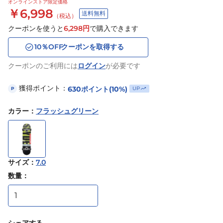
オンラインストア限定価格
￥6,998
送料無料
（税込）
クーポンを使うと
6,298
円
で購入できます
10
％OFF
クーポンを取得する
クーポンのご利用には
ログイン
が必要です
獲得ポイント：
630
ポイント
(10%)
UP
P
カラー
：
フラッシュグリーン
サイズ
：
7.0
数量：
シェアする