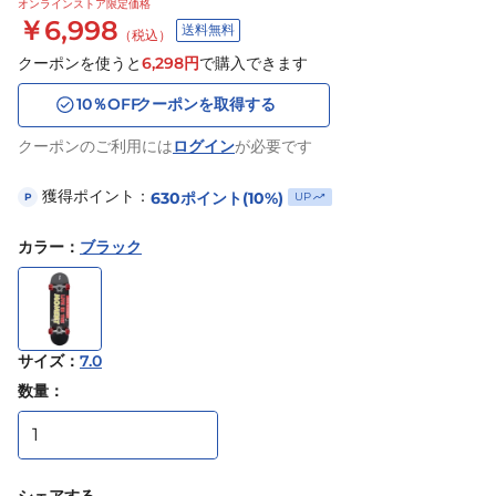
オンラインストア限定価格
￥6,998
送料無料
（税込）
クーポンを使うと
6,298
円
で購入できます
10
％OFF
クーポンを取得する
クーポンのご利用には
ログイン
が必要です
獲得ポイント：
630
ポイント
(10%)
UP
P
カラー
：
ブラック
サイズ
：
7.0
数量：
シェアする