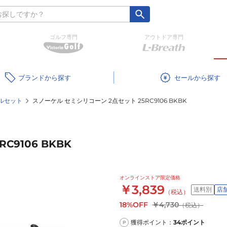
ゴルフ専門
アウトドア専門
ブランド
セール
ルセット
スノーケル セミシリコーン 2点セット 25RC9106 BKBK
9106 BKBK
オンラインストア限定価格
￥3,839
送料別
店
（税込）
18%OFF
￥4,730
（税込）
獲得ポイント：
34
ポイント
P