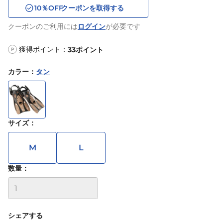
10
％OFF
クーポンを取得する
クーポンのご利用には
ログイン
が必要です
獲得ポイント：
33
ポイント
P
カラー
：
タン
サイズ
：
M
L
数量：
シェアする