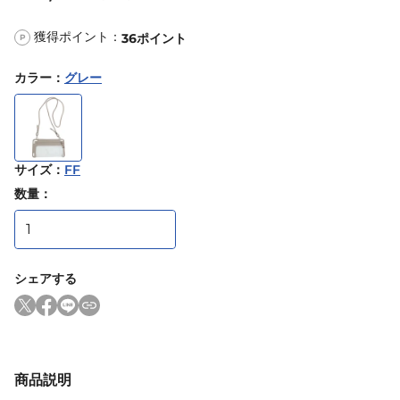
獲得ポイント：
36
ポイント
P
カラー
：
グレー
サイズ
：
FF
数量：
シェアする
商品説明