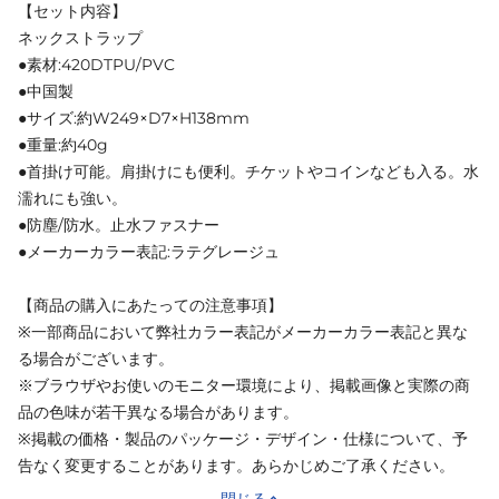
【セット内容】
ネックストラップ
●素材:420DTPU/PVC
●中国製
●サイズ:約W249×D7×H138mm
●重量:約40g
●首掛け可能。肩掛けにも便利。チケットやコインなども入る。水
濡れにも強い。
●防塵/防水。止水ファスナー
●メーカーカラー表記:ラテグレージュ
【商品の購入にあたっての注意事項】
※一部商品において弊社カラー表記がメーカーカラー表記と異な
る場合がございます。
※ブラウザやお使いのモニター環境により、掲載画像と実際の商
品の色味が若干異なる場合があります。
※掲載の価格・製品のパッケージ・デザイン・仕様について、予
告なく変更することがあります。あらかじめご了承ください。
閉じる