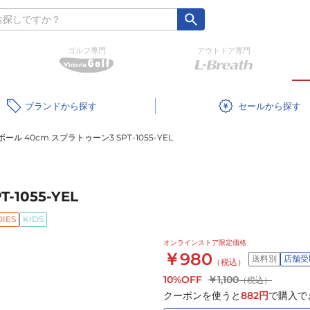
ゴルフ専門
アウトドア専門
ブランド
セール
ール 40cm スプラトゥーン3 SPT-1055-YEL
1055-YEL
DIES
KIDS
オンラインストア限定価格
￥980
送料別
店舗受
（税込）
10%OFF
￥1,100
（税込）
クーポンを使うと
882
円
で購入で