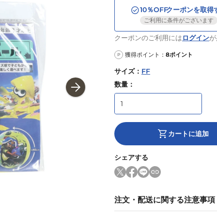
10
％OFF
クーポンを取得
ご利用に条件がございます
クーポンのご利用には
ログイン
が
獲得ポイント：
8
ポイント
P
サイズ
：
FF
数量：
カートに追加
シェアする
注文・配送に関する注意事項