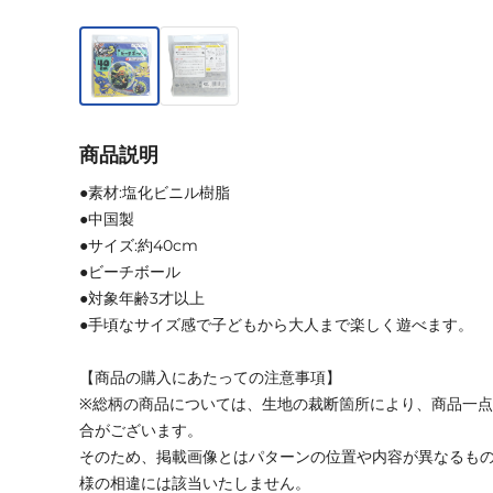
商品説明
●素材:塩化ビニル樹脂
●中国製
●サイズ:約40cm
●ビーチボール
●対象年齢3才以上
●手頃なサイズ感で子どもから大人まで楽しく遊べます。
【商品の購入にあたっての注意事項】
※総柄の商品については、生地の裁断箇所により、商品一点
合がございます。
そのため、掲載画像とはパターンの位置や内容が異なるも
様の相違には該当いたしません。