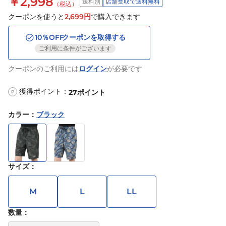
￥2,998
送料別
店舗受取で送料無料
（税込）
クーポンを使うと
2,699
円
で購入できます
10
％OFF
クーポンを取得する
ご利用に条件がございます
クーポンのご利用には
ログイン
が必要です
獲得ポイント：
27
ポイント
P
カラー
：
ブラック
サイズ
：
M
L
LL
数量：