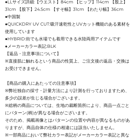
●LLサイズ詳細:【ウエスト】84cm 【ヒップ】114cm 【股上】
31cm 【股下】24.5cm 【すそ幅】31cm 【わたり幅】36cm
●中国製
●QUICKDRY UV CUT:吸汗速乾性とUVカット機能のある素材を
使用しています
●HYBRID:街でも水場でも着用できる水陸両用アイテムです
●メーカーカラー表記:BLK
【返品・注意事項について】
※直接肌に触れるという商品の性質上、ご注文後の返品・交換は
お受けできません。
【商品の購入にあたっての注意事項】
※弊社独自の採寸・計量方法により計測を行っておりますため、
多少の誤差が生じる場合がございます。
※総柄の商品については、生地の裁断箇所により、商品一点ごと
にパターン(柄)が異なる場合がございます。
そのため、掲載画像とはパターンの位置や内容が異なるものがあ
りますが、商品自体の仕様の相違には該当いたしません。
※一部商品において弊社カラー表記がメーカーカラー表記と異な