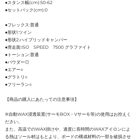
●スタンス幅(cm):50-62
●セットバック(cm):0
●フレックス:普通
●形状1:ツイン
●形状2:ハイブリッドキャンバー
●滑走面:ISO SPEED 7500 グラファイト
●トーション:普通
●パウダー◎
●エアー○
●グラトリ○
●フリーラン○
【商品の購入にあたっての注意事項】
※自動WAX浸透装置(サーモBOX・Vサーモ等)の使用はお控えく
ださい。
また、高温でのWAX掛けや、過度に長時間のWAXアイロンによ
る熱はソール材はもとより、ボードの構成材料の一部を破損させ