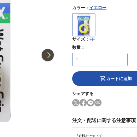
カラー
：
イエロー
サイズ
：
FF
数量：
カートに追加
シェアする
注文・配送に関する注意事項
送料について