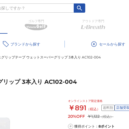
ゴルフ専門
アウトドア専門
ブランド
セール
グリップテープ ウェットスーパーグリップ 3本入り AC102-004
プ 3本入り AC102-004
オンラインストア限定価格
￥891
送料別
店舗受
（税込）
20%OFF
￥1,122
（税込）
獲得ポイント：
8
ポイント
P