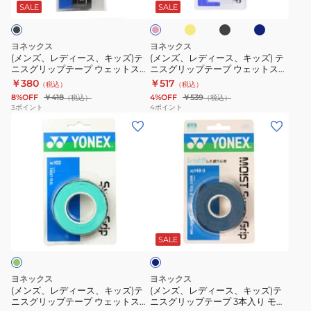
ロ
ッ
ク
ス、
ス、
ウ
ウ
ク
SALE
SALE
ー
ク
ブ
キ
キ
ェ
ェ
ル
ッ
ッ
ッ
ッ
ー
ヨネックス
ヨネックス
ズ)
ズ)
ト
ト
(メンズ、レディース、キッズ)テ
(メンズ、レディース、キッズ) テ
ニスグリップテープ ウェットスー
ニスグリップテープ ウェットスー
テ
テ
ス
ス
パーグリップ AC103-007
パーデコボコ グリップ AC104
￥380
￥517
（税込）
（税込）
ニ
ニ
ー
ー
8%OFF
￥418
4%OFF
￥539
（税込）
（税込）
ス
ス
パ
パ
3
ポイント
4
ポイント
(メ
(メ
グ
グ
ー
ー
ン
ン
リ
リ
グ
ス
ズ、
ズ、
ッ
ッ
リ
ト
レ
レ
プ
プ
ッ
ロ
デ
デ
テ
テ
プ
ン
ィ
ィ
ー
ー
5
グ
ダ
ー
ー
プ
プ
本
グ
ー
ス、
ス、
ウ
ウ
巻
リ
ク
SALE
ブ
キ
キ
ェ
ェ
AC102-
ッ
ル
ッ
ッ
ッ
ッ
5-
プ
ー
ヨネックス
ヨネックス
ズ)
ズ)
ト
ト
011
3
(メンズ、レディース、キッズ)テ
(メンズ、レディース、キッズ)テ
ニスグリップテープ ウェットスー
ニスグリップテープ 3本入り モイ
テ
テ
ス
ス
本