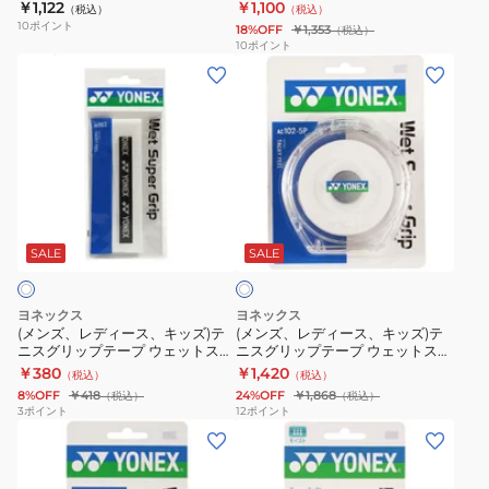
パーグリップ 3本入り AC102-003
ストスーパーグリップ AC148-3-
￥1,122
￥1,100
（税込）
（税込）
ニ
ニ
ー
ー
入
566
10
ポイント
18%OFF
￥1,353
（税込）
ス
ス
パ
パ
AC135
10
ポイント
(メ
(メ
グ
グ
ー
ー
ン
ン
リ
リ
グ
デ
ズ、
ズ、
ッ
ッ
リ
コ
レ
レ
プ
プ
ッ
ボ
デ
デ
テ
テ
プ
コ
ィ
ィ
ー
ー
AC103-
グ
ホ
ー
ー
プ
プ
007
リ
ワ
ス、
ス、
ウ
3
ッ
SALE
SALE
イ
ト
キ
キ
ェ
本
プ
ッ
ッ
ッ
入
AC104
ヨネックス
ヨネックス
ズ)
ズ)
ト
り
(メンズ、レディース、キッズ)テ
(メンズ、レディース、キッズ)テ
ニスグリップテープ ウェットスー
ニスグリップテープ ウェットスー
テ
テ
ス
モ
パーグリップ AC103-011
パーグリップ 5本入り AC102-5P
￥380
￥1,420
（税込）
（税込）
ニ
ニ
ー
イ
011
8%OFF
￥418
24%OFF
￥1,868
（税込）
（税込）
ス
ス
パ
ス
3
ポイント
12
ポイント
(メ
(メ
グ
グ
ー
ト
ン
ン
リ
リ
グ
ス
ズ、
ズ、
ッ
ッ
リ
ー