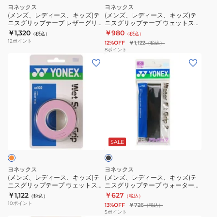
ッ
ッ
ッ
ー
ヨネックス
ヨネックス
ズ)
ズ)
ト
パ
(メンズ、レディース、キッズ)テ
(メンズ、レディース、キッズ)テ
ニスグリップテープ レザーグリッ
ニスグリップテープ ウェットスー
テ
テ
ス
ー
プ AC125-007
パーグリップ 3本入り AC102-026
￥1,320
￥980
（税込）
（税込）
ニ
ニ
ー
ス
12
ポイント
12%OFF
￥1,122
（税込）
ス
ス
パ
ト
8
ポイント
(メ
(メ
グ
グ
ー
ロ
ン
ン
リ
リ
極
ン
ズ、
ズ、
ッ
ッ
薄
グ
レ
レ
プ
プ
グ
グ
デ
デ
テ
テ
リ
リ
ィ
ィ
ー
ー
ッ
ッ
ブ
ー
ー
プ
プ
プ
プ
ラ
ス、
ス、
レ
ウ
AC130-
3
ッ
SALE
ク
キ
キ
ザ
ェ
007
本
ッ
ッ
ー
ッ
入
ヨネックス
ヨネックス
ズ)
ズ)
グ
ト
AC135-
(メンズ、レディース、キッズ)テ
(メンズ、レディース、キッズ)テ
ニスグリップテープ ウェットスー
ニスグリップテープ ウォーターフ
テ
テ
リ
ス
567-
パーグリップ 3本入り AC102-128
ィットグリップ 2 AC150-007
￥1,122
￥627
（税込）
（税込）
ニ
ニ
ッ
ー
V
10
ポイント
13%OFF
￥726
（税込）
ス
ス
プ
パ
5
ポイント