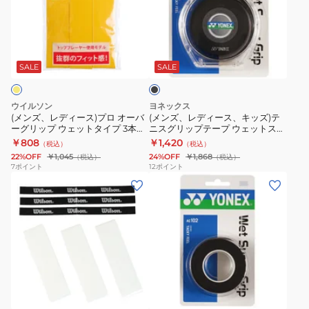
入
ッ
デ
デ
テ
テ
り
プ
ィ
ィ
ー
ー
AC139-
3
ブ
ー
ー
プ
プ
007
本
ラ
ス)
ス、
ウ
PRO
入
ッ
SALE
SALE
ク
プ
キ
ェ
PERFORMANCE
り
ロ
ッ
ッ
WRZ470800
AC102-
ウイルソン
ヨネックス
オ
ズ)
ト
004
(メンズ、レディース)プロ オーバ
(メンズ、レディース、キッズ)テ
ーグリップ ウェットタイプ 3本入
ニスグリップテープ ウェットスー
ー
テ
ス
り WRZ4020YE
パーグリップ 5本入り AC102-5P
￥808
￥1,420
（税込）
（税込）
バ
ニ
ー
007
22%OFF
￥1,045
24%OFF
￥1,868
（税込）
（税込）
ー
ス
パ
7
ポイント
12
ポイント
(メ
(メ
グ
グ
ー
ン
ン
リ
リ
ス
ズ、
ズ、
ッ
ッ
ト
レ
レ
プ
プ
ロ
デ
デ
ウ
テ
ン
ィ
ィ
ェ
ー
グ
ブ
レ
ブ
ー
ー
ッ
プ
グ
ッ
ラ
ド
ス、
ス、
ト
ウ
リ
ッ