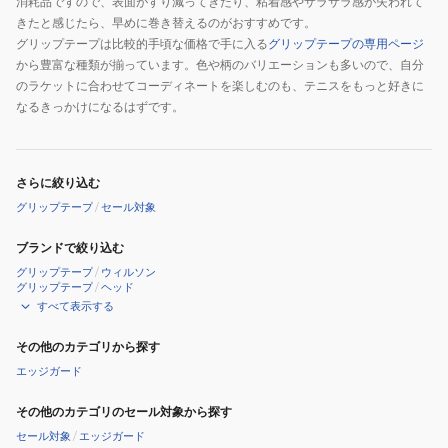
プ
AC103-
消耗品ですので、表面がすり減ってきたり、粘着感やサラサラ感が失われて
きたと感じたら、早めに巻き替えるのがおすすめです。
AC138-
510
グリップテープは比較的手頃な価格で手に入る
グリップテープの専用ページ
3-
から豊富な種類が揃っています。色や柄のバリエーションも多いので、自分
011-
のラケットに合わせてコーディネートを楽しむのも、テニスをもっと好きに
V
なるきっかけになるはずです。
さらに絞り込む
グリップテープ
/
セール対象
ブランドで絞り込む
グリップテープ
/
ウィルソン
グリップテープ
/
ヘッド
すべて表示する
その他のカテゴリから探す
エッジガード
その他のカテゴリのセール対象から探す
セール対象
/
エッジガード