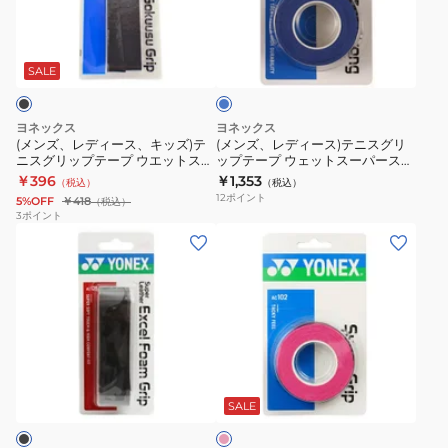
ィ
ィ
ー
チ
グ
ブ
ー
ー
プ
グ
リ
ル
ス、
ス)
ウ
リ
ッ
ー
SALE
キ
テ
エ
ッ
プ
ッ
ニ
ッ
プ
AC148-
ヨネックス
ヨネックス
ズ)
ス
ト
ウ
3-
(メンズ、レディース、キッズ)テ
(メンズ、レディース)テニスグリ
ニスグリップテープ ウエットスー
ップテープ ウェットスーパースト
テ
グ
ス
エ
022
パー極薄グリップ AC130-007
ロンググリップ 3本入 AC135-567-
￥396
￥1,353
（税込）
（税込）
ニ
リ
ー
ッ
V
12
ポイント
5%OFF
￥418
（税込）
ス
ッ
パ
ト
3
ポイント
(メ
(メ
グ
プ
ー
タ
ン
ン
リ
テ
極
イ
ズ、
ズ、
ッ
ー
薄
プ
レ
レ
プ
プ
グ
1
デ
デ
テ
ウ
リ
本
ィ
ィ
ー
ェ
ッ
入
ピ
ー
ー
プ
ッ
プ
り
ン
ス、
ス、
ウ
ト
AC130-
63JYA300
ク
SALE
キ
キ
エ
ス
011