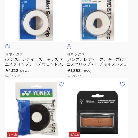
レ
レ
プ
プ
ッ
パ
デ
デ
テ
テ
プ
ー
ィ
ィ
ー
ー
3
グ
ホ
ー
ー
プ
プ
本
リ
ワ
ス、
ス、
ウ
ウ
入
ッ
イ
ト
キ
キ
ェ
ェ
り
プ
ッ
ッ
ッ
ッ
AC102-
AC148-
ヨネックス
ヨネックス
ズ)
ズ)
ト
ト
003
3-
(メンズ、レディース、キッズ)テ
(メンズ、レディース、キッズ)テ
ニスグリップテープ ウェットスー
ニスグリップテープ モイストスー
テ
テ
ス
ス
566
パーグリップ 3本入り AC102-011
パーグリップ 3本入 AC148-3-011
￥1,122
￥1,353
（税込）
（税込）
ニ
ニ
ー
ー
10
ポイント
12
ポイント
ス
ス
パ
パ
(メ
(メ
グ
グ
ー
ー
ン
ン
リ
リ
グ
グ
ズ、
ズ、
ッ
ッ
リ
リ
レ
レ
プ
プ
ッ
ッ
デ
デ
テ
テ
プ
プ
ィ
ィ
ブ
ー
ー
AC103-
5
ー
ー
ラ
プ
プ
011
本
ス、
ス)
ウ
SALE
SALE