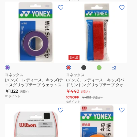
ト
パ
(メ
(メ
グ
グ
3
ー
ン
ン
リ
リ
本
グ
ズ、
ズ、
ッ
ッ
入
リ
レ
レ
プ
プ
り
ッ
デ
デ
テ
テ
WR844980
プ
ィ
ィ
ー
ー
ブ
フ
レ
3
ー
ー
プ
プ
ラ
ラ
ッ
本
ッ
ッ
ス、
ス、
モ
ツ
ド
SALE
ク
シ
入
キ
キ
イ
イ
ュ
+
2
り
ッ
ッ
ス
ン
グ
ヨネックス
ヨネックス
リ
AC102-
ズ)
ズ)
ト
ウ
(メンズ、レディース、キッズ)テ
(メンズ、レディース、キッズ)バ
ー
007
ニスグリップテープ ウェットスー
ドミントン グリップテープ タオ
テ
バ
ス
ェ
ン
パーグリップ 3本巻 AC102-240
ルグリップテープ AC402DX
￥1,122
￥440
（税込）
（税込）
ニ
ド
ー
ー
10
ポイント
10%OFF
￥493
（税込）
ス
ミ
パ
ブ
4
ポイント
(メ
(メ
グ
ン
ー
グ
ン
ン
リ
ト
グ
リ
ズ、
ズ、
ッ
ン
リ
ッ
レ
レ
プ
グ
ッ
プ