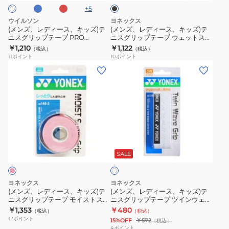
ク
キ
キ
タ
ェ
ッ
+
5
ッ
ッ
イ
ッ
プ
ウイルソン
ヨネックス
ズ)
ズ)
プ
ト
AC133
(メンズ、レディース、キッズ)テ
(メンズ、レディース、キッズ)テ
ニスグリップテープ PRO
ニスグリップテープ ウェットスー
テ
テ
3
ス
OVERGRIP V2 ホワイト 3本入り
パーグリップ 3本入り AC102-007
￥1,210
￥1,122
（税込）
（税込）
ニ
ニ
本
ー
WR844980
11
ポイント
10
ポイント
ス
ス
入
パ
(メ
(メ
グ
グ
り
ー
ン
ン
リ
リ
WRZ4020YE
グ
ズ、
ズ、
ッ
ッ
リ
レ
レ
プ
プ
ッ
デ
デ
テ
テ
プ
ィ
ィ
ホ
ー
ー
5
ー
ー
ワ
プ
プ
本
ス、
ス、
SALE
イ
PRO
ウ
入
ト
キ
キ
OVERGRIP
ェ
り
ッ
ッ
ヨネックス
ヨネックス
V2
ッ
AC102-
ズ)
ズ)
(メンズ、レディース、キッズ)テ
(メンズ、レディース、キッズ)テ
ホ
ト
5P
ニスグリップテープ モイストスー
ニスグリップテープ ツインウェー
テ
テ
パーグリップ 3本巻 AC148-3-421
ブグリップ 1本入り AC139-011
￥1,353
￥480
ワ
ス
007
（税込）
（税込）
ニ
ニ
12
ポイント
15%OFF
￥572
（税込）
イ
ー
ス
ス
4
ポイント