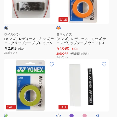
デ
デ
テ
リ
プ
1
ィ
ィ
ー
ッ
3
本
オ
ー
ー
プ
プ
本
入
レ
ス、
ス、
ウ
テ
巻
り
ン
SALE
ジ
キ
キ
ェ
ー
AC148-
AC139-
ッ
ッ
ッ
プ
3-
011
ウイルソン
ヨネックス
ズ)
ズ)
ト
タ
421
(メンズ、レディース、キッズ)テ
(メンズ、レディース、キッズ)テ
ニスグリップテープ プレミアムレ
ニスグリップテープ ウェットスー
テ
テ
ス
オ
ザー WRZ470300
パーストロング 3本入り AC135-
￥2,915
￥1,080
（税込）
（税込）
ニ
ニ
ー
ル
160
26
ポイント
20%OFF
￥1,353
（税込）
ス
ス
パ
グ
9
ポイント
(メ
(メ
グ
グ
ー
リ
ン
ン
リ
リ
グ
ッ
ズ、
ズ、
ッ
ッ
リ
プ
レ
レ
プ
プ
ッ
テ
デ
デ
テ
テ
プ
ー
ィ
ィ
ー
ー
3
プ
ラ
ピ
ホ
ー
ー
プ
プ
本
AC402DX
ベ
ン
ワ
ン
ク
ス、
ス、
プ
ウ
巻
SALE
SALE
イ
ダ
ト
キ
キ
レ
ェ
AC102-
ー
+
3