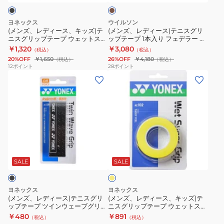
ウ
モ
入
ン
キ
テ
ェ
イ
り
ッ
ニ
ヨネックス
ウイルソン
ッ
ス
AC102-
ズ)
ス
(メンズ、レディース、キッズ)テ
(メンズ、レディース)テニスグリ
ト
ト
5P
ニスグリップテープ ウェットスー
ップテープ 1本入り フェデラー ロ
テ
グ
パーグリップ 5本巻 AC102-5-007
ジャーフェデラー RF LEATHER
￥1,320
￥3,080
ス
ス
011
（税込）
（税込）
ニ
リ
REPL グリップ Brown
20%OFF
￥1,650
26%OFF
￥4,180
（税込）
（税込）
ー
ー
WR8444301001
ス
ッ
12
ポイント
28
ポイント
パ
パ
(メ
(メ
グ
プ
ー
ー
ン
ン
リ
テ
グ
グ
ズ、
ズ、
ッ
ー
リ
リ
レ
レ
プ
プ
ッ
ッ
デ
デ
テ
1
プ
プ
ィ
ィ
ー
本
イ
3
3
ー
ー
プ
入
エ
本
本
ス)
ス、
ウ
り
ロ
SALE
SALE
入
入
ー
テ
キ
ェ
フ
り
AC148-
ニ
ッ
ッ
ェ
ヨネックス
ヨネックス
AC102-
3-
ス
ズ)
ト
デ
(メンズ、レディース)テニスグリ
(メンズ、レディース、キッズ)テ
011
011
ップテープ ツインウェーブグリッ
ニスグリップテープ ウェットスー
グ
テ
ス
ラ
プ 1本入り AC139-007
パーグリップ 3本入り AC102-
￥480
￥891
（税込）
（税込）
リ
ニ
ー
ー
004