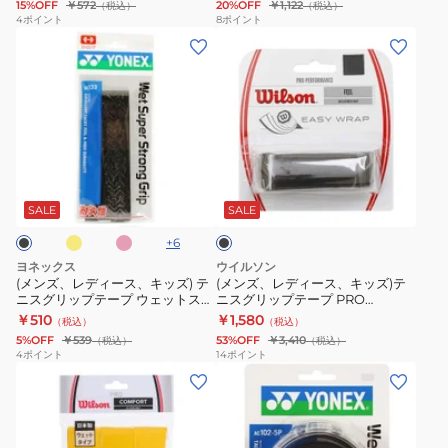
15%OFF
￥572
20%OFF
￥1,122
（税込）
（税込）
ッ
ス
パ
ロ
4
ポイント
8
ポイント
(メ
(メ
プ
グ
ー
ジ
ン
ン
テ
リ
グ
ャ
ズ、
ズ、
ー
ッ
リ
ー
レ
レ
プ
プ
ッ
フ
デ
デ
ツ
テ
プ
ェ
ィ
ィ
イ
ー
5
デ
イ
ピ
ブ
ー
ー
ン
プ
本
ラ
ン
ラ
ク
ス、
ス、
ウ
ウ
巻
ー
ッ
SALE
SALE
ク
キ
キ
ェ
ェ
AC102-
RF
+
6
ッ
ッ
ー
ッ
5-
LEATHER
ヨネックス
ウイルソン
ズ)
ズ)
ブ
ト
007
REPL
(メンズ、レディース、キッズ) テ
(メンズ、レディース、キッズ)テ
ニスグリップテープ ウェットスー
ニスグリップテープ PRO
テ
テ
グ
ス
グ
パースト ロンググリップ AC133
PERFORMANCE WRZ470800
￥510
￥1,580
（税込）
（税込）
ニ
ニ
リ
ー
リ
5%OFF
￥539
53%OFF
￥3,410
（税込）
（税込）
ス
ス
ッ
パ
ッ
4
ポイント
14
ポイント
(メ
(メ
グ
グ
プ
ー
プ
ン
ン
リ
リ
1
グ
Brown
ズ、
ズ、
ッ
ッ
本
リ
WR8444301001
レ
レ
プ
プ