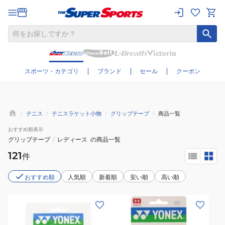
さらに絞り込む
スポーツ・カテゴリ
ブランド
セール
クーポン
テニス
テニスラケット小物
グリップテープ
商品一覧
おすすめ
順表示
グリップテープ
/
レディース
の商品一覧
121
件
おすすめ順
人気順
新着順
安い順
高い順
(メ
(メ
ン
ン