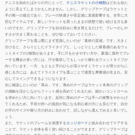
テニスを始めたばかりの方にとって、
テニスラケットの小物類
はどれも似た
本
ー
3
プ
ように見えてしまうかもしれません。しかし、グリップテープはラケットと
入
プ
本
2
手の唯一の接点であり、プレーの快適さや安定感に直接影響する、非常に大
り
1
入
AC150-
切なアイテムです。新しいラケットを買ったままの状態で使い続ける方も多
ウ
本
り
007
いのですが、グリップテープを自分好みに巻き替えるだけで、プレーのしや
ェ
入
AC102-
すさが大きく変わることを、ぜひ知っておいてください。
グリップテープを選ぶ際にまず意識したいのが「素材の質感」です。大きく
ッ
り
128
分けると、さらりとしたドライタイプと、しっとりとした吸着感のあるウェ
ト
ウ
ットタイプの2種類があります。手に汗をかきやすい方や、夏場に屋外でプレ
ス
ェ
ーする機会が多い方には、汗を吸収してもしっかり握れるウェットタイプが
ー
ッ
向いています。一方、もともと手のひらが湿りやすくラケットが滑りがちに
パ
ト
感じる方には、あえてドライタイプを選ぶことで適度な摩擦感が生まれ、安
ー
ス
心してスイングできるようになります。
メ
ー
次に確認したいのが「厚み」です。薄めのテープはラケット本来のグリップ
の感触を活かしながらフィット感を高めてくれるため、細かいコントロール
ッ
パ
を求めたい方に向いています。反対に厚めのテープは手への衝撃をやわらげ
シ
ー
てくれるため、手首や肘への負担が気になる初心者の方にも安心です。自分
ュ
グ
の手のサイズや握り方の好みに合わせて、試しながら選んでみると良いでし
グ
リ
ょう。
リ
ッ
また、ラケットのフレームを保護する
エッジガード
と組み合わせてケアする
ッ
プ
ことで、ラケット全体を長く使い続けることができます。グリップテープは