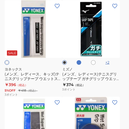
(メ
(メ
グ
プ
ー
ー
ン
ン
リ
バ
グ
グ
ズ、
ズ、
ッ
ン
リ
リ
レ
レ
プ
ド
ッ
ッ
デ
デ
テ
NAC02
プ
プ
ィ
ィ
ー
3
AC148
ラ
ホ
ブ
ー
ー
プ
本
イ
ワ
ラ
ト
ス、
ス)
イ
3
入
ッ
SALE
ブ
ト
ク
キ
テ
本
り
ル
+
2
ッ
ニ
入
ー
AC102-
ヨネックス
ミズノ
ズ)
ス
り
309
(メンズ、レディース、キッズ)テ
(メンズ、レディース)テニスグリ
ニスグリップテープ ウエットスー
ップテープ ガチグリップ ウエッ
テ
グ
モ
パー極薄グリップ AC130-011
トタイプ 1本入り 63JYA300
￥396
￥374
（税込）
（税込）
ニ
リ
イ
3
ポイント
5%OFF
￥418
（税込）
ス
ッ
ス
3
ポイント
(メ
(メ
グ
プ
ト
ン
ン
リ
テ
ス
ズ、
ズ、
ッ
ー
ー
レ
レ
プ
プ
パ
デ
デ
テ
ガ
ー