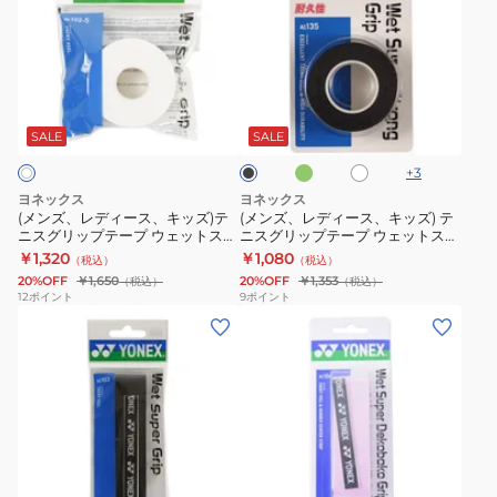
ズ、
ズ、
レ
レ
デ
デ
ィ
ィ
グ
ホ
ブ
ー
ー
リ
ワ
ラ
ー
ス、
ス、
イ
ッ
SALE
SALE
ン
ト
ク
キ
キ
+
3
ッ
ッ
ヨネックス
ヨネックス
ズ)
ズ)
(メンズ、レディース、キッズ)テ
(メンズ、レディース、キッズ) テ
ニスグリップテープ ウェットスー
ニスグリップテープ ウェットスー
テ
テ
パーグリップ 5本巻 AC102-5-011
パーストロンググリップ 3本入
￥1,320
￥1,080
（税込）
（税込）
ニ
ニ
AC135
20%OFF
￥1,650
20%OFF
￥1,353
（税込）
（税込）
ス
ス
12
ポイント
9
ポイント
(メ
(メ
グ
グ
ン
ン
リ
リ
ズ、
ズ、
ッ
ッ
レ
レ
プ
プ
デ
デ
テ
テ
ィ
ィ
ー
ー
イ
ブ
ダ
ピ
ー
ー
プ
プ
エ
ラ
ー
ン