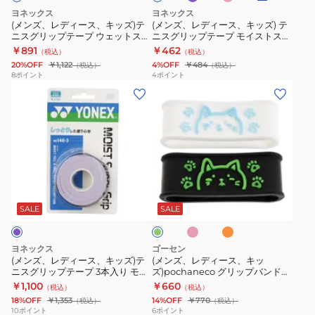
ッ
ッ
ミ
ッ
240
ヨネックス
ヨネックス
ズ)
ズ)
ア
ト
(メンズ、レディース、キッズ)テ
(メンズ、レディース、キッズ) テ
ニスグリップテープ ウェットスー
ニスグリップテープ モイストスー
テ
テ
ム
ス
パーグリップ 3本入り AC102-309
パーグリップ AC148
￥891
￥462
（税込）
（税込）
ニ
ニ
レ
ー
20%OFF
￥1,122
4%OFF
￥484
（税込）
（税込）
ス
ス
ザ
パ
8
ポイント
4
ポイント
(メ
(メ
グ
グ
ー
ー
ン
ン
リ
リ
WRZ470300
ス
ズ、
ズ、
ッ
ッ
ト
レ
レ
プ
プ
ロ
デ
デ
テ
テ
ン
ィ
ィ
ー
ー
グ
ピ
オ
グ
ー
ー
プ
プ
3
ン
レ
リ
ク
ン
ス、
ス、
ウ
モ
本
ー
SALE
SALE
ジ
ン
キ
キ
ェ
イ
入
ッ
ッ
ッ
ス
り
ヨネックス
ゴーセン
ズ)
ズ)pochaneco
ト
ト
AC135-
(メンズ、レディース、キッズ)テ
(メンズ、レディース、キッ
ニスグリップテープ 3本入り モイ
ズ)pochaneco グリップバンド
テ
グ
ス
ス
160
ストスーパーグリップ AC148-3-
NAC02
￥1,100
￥660
（税込）
（税込）
ニ
リ
ー
ー
022
18%OFF
￥1,353
14%OFF
￥770
（税込）
（税込）
ス
ッ
パ
パ
10
ポイント
6
ポイント