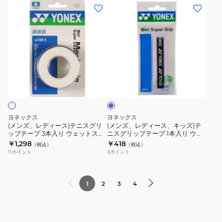
(メ
(メ
グ
グ
AC125-
ー
ン
ン
リ
リ
007
グ
ズ、
ズ、
ッ
ッ
リ
レ
レ
プ
プ
ッ
デ
デ
テ
テ
プ
ィ
ィ
ー
ー
3
ラ
ー
ー
プ
プ
本
イ
ス)
ス、
ウ
ウ
入
ラ
ッ
テ
キ
ェ
ォ
り
ク
ニ
ッ
ッ
ー
AC102-
ヨネックス
ヨネックス
ス
ズ)
ト
タ
026
(メンズ、レディース)テニスグリ
(メンズ、レディース、キッズ)テ
ップテープ 3本入り ウェットスー
ニスグリップテープ 1本入り ウェ
グ
テ
ス
ー
パーメッシュグリップ AC138-3-
ットスーパーグリップ AC103-510
￥1,298
￥418
（税込）
（税込）
リ
ニ
ー
フ
011-V
11
ポイント
3
ポイント
ッ
ス
パ
ィ
プ
グ
ー
ッ
テ
リ
グ
ト
1
2
3
4
ー
ッ
リ
グ
プ
プ
ッ
リ
3
テ
プ
ッ