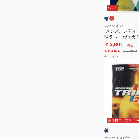
ッ
ス、
ラ
ド
ッ
SALE
キ
ク
ク
ッ
ズ)
エクシオン
(メンズ、レディ
卓
球ラバー ヴェガ X 
球
￥4,800
（税込）
ラ
20%OFF
￥6,050
バ
43
ポイント
ー
(メ
ヴ
ン
ェ
ズ、
ガ
レ
X
デ
10371
ィ
ー
ブ
ス、
ラ
ッ
条件付クーポン
SA
キ
ク
ッ
ズ)
ティーエスピー