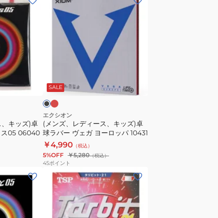
ン
ズ、
レ
デ
ィ
ー
レ
ブ
ッ
ス、
ラ
ド
SALE
キ
ッ
ズ)
エクシオン
ス、キッズ)卓
(メンズ、レディース、キッズ)卓
卓
05 06040
球ラバー ヴェガ ヨーロッパ 10431
球
￥4,990
（税込）
ラ
5%OFF
￥5,280
（税込）
バ
45
ポイント
ー
(メ
ヴ
ン
ェ
ズ、
ガ
レ