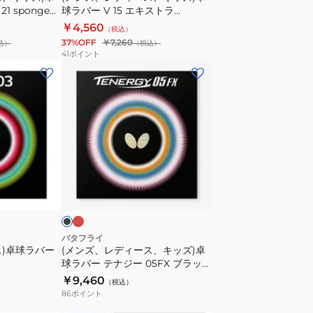
 sponge
球ラバー V 15 エキストラ
球
0
020461-RED
￥4,560
（税込）
ラ
37%OFF
￥7,260
込）
（税込）
バ
41
ポイント
ー
(メ
V
ン
15
ズ、
エ
レ
キ
デ
ス
ィ
ト
ー
レ
ブ
ラ
ッ
ス、
ラ
ド
020461-
キ
RED
ッ
ズ)
バタフライ
ス)卓球ラバー
(メンズ、レディース、キッズ)卓
卓
球ラバー テナジー 05FX ブラック
球
05900
￥9,460
（税込）
ラ
86
ポイント
バ