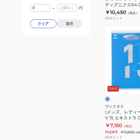
ディグニクス64 0
ー
～
円
￥10,450
（税込）
デ
95
ポイント
ィ
クリア
適用
グ
(メ
ニ
ン
ク
ズ、
ス
レ
64
デ
06060
ィ
ー
ブ
ス)
ル
ー
SALE
卓
球
ラ
ヴィクタス
(メンズ、レディ
バ
V 15 エキストラ 0
ー
￥7,150
（税込）
V
1%OFF
￥7,260
（
15
65
ポイント