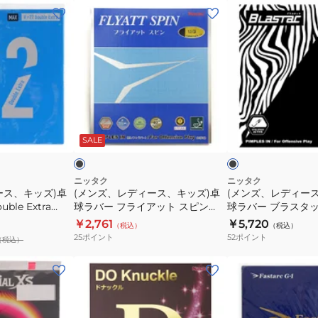
ー
ア
(メ
(メ
VENTUS
03
ン
ン
EXTRA
06140
ズ、
ズ、
200030RED
レ
レ
デ
デ
ィ
ィ
ー
ー
ブ
ブ
ス、
ス、
ラ
ラ
ッ
ッ
ッ
SALE
キ
キ
ク
ク
ッ
ッ
ズ)
ズ)
ニッタク
ニッタク
ース、キッズ)卓
(メンズ、レディース、キッズ)卓
(メンズ、レディー
卓
卓
ble Extra
球ラバー フライアット スピン
球ラバー ブラスタック
球
球
NR-8569 BLK
71
￥2,761
￥5,720
（税込）
（税込）
ラ
ラ
25
ポイント
52
ポイント
（税込）
バ
バ
ー
ー
(メ
(メ
フ
ブ
ン
ン
ラ
ラ
ズ、
ズ、
イ
ス
レ
レ