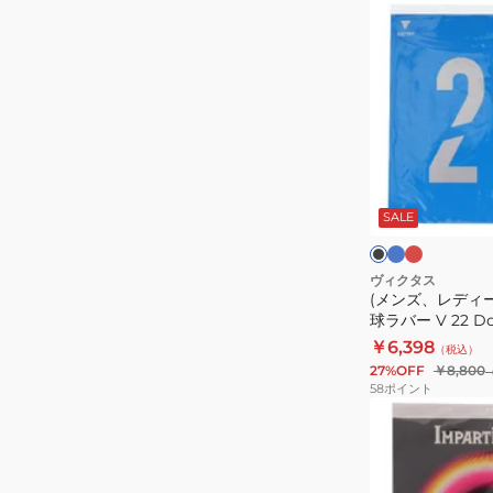
エ
(メ
キ
ン
ス
ズ、
ト
レ
ラ
デ
020461-
ィ
BLUE
ー
ブ
レ
ブ
ル
ッ
ス、
ラ
ー
ド
ッ
SALE
キ
ク
ク
ッ
ズ)
ヴィクタス
(メンズ、レディ
卓
球ラバー V 22 Dou
球
200070
￥6,398
（税込）
ラ
27%OFF
￥8,800
バ
58
ポイント
ー
卓
V
球
22
ラ
Double
バ