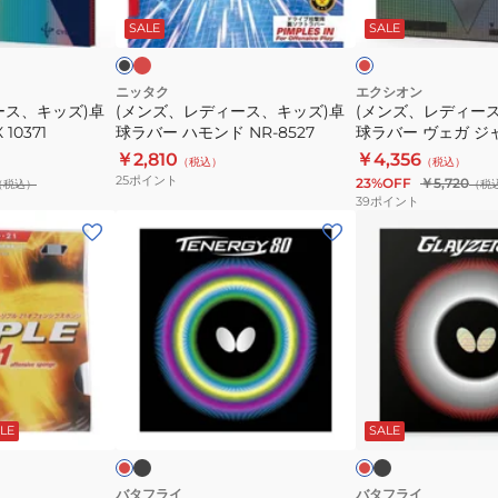
ソ
G1
ッ
ス、
ス、
ラ
ッ
ド
ッ
ド
ド
SALE
SALE
フ
NR-
キ
キ
ク
ト
8702
ッ
ッ
NR8572-
ズ)
ズ)
ニッタク
エクシオン
ース、キッズ)卓
(メンズ、レディース、キッズ)卓
(メンズ、レディー
71
卓
卓
10371
球ラバー ハモンド NR-8527
球ラバー ヴェガ ジャパ
球
球
RD
￥2,810
￥4,356
（税込）
（税込）
ラ
ラ
25
ポイント
23%OFF
￥5,720
（税込）
（税
バ
バ
39
ポイント
ー
ー
(メ
(メ
ハ
ヴ
ン
ン
モ
ェ
ズ、
ズ、
ン
ガ
レ
レ
ド
ジ
デ
デ
NR-
ャ
ィ
ィ
8527
パ
ー
ー
ブ
ブ
レ
レ
ン
ラ
ラ
ス、
ス、
ッ
ッ
ッ
ッ
ド
ド
ド
LE
SALE
10471-
キ
キ
ク
ク
RD
ッ
ッ
ズ)
ズ)
バタフライ
バタフライ