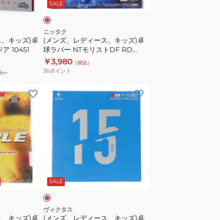
SALE
レ
キ
ッ
ッ
ド
ズ)
ニッタク
ス、キッズ)卓
(メンズ、レディース、キッズ)卓
020471
卓
 10451
球ラバー NTモリストDF RD
0040
球
NR8672-20
￥3,980
（税込）
ラ
36
ポイント
込）
バ
ー
(メ
NT
ン
モ
ズ、
リ
レ
ス
デ
ト
ィ
DF
ー
レ
RD
ス、
ッ
SALE
NR8672-
キ
20
ッ
ズ)
ヴィクタス
ス、キッズ)卓
(メンズ、レディース、キッズ)卓
卓