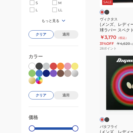
ッ
ド
SALE
S
M
キ
ク
L
LL
ッ
ズ)
ヴィクタス
もっと見る
(メンズ、レディ
卓
球ラバー スペクトル 
球
クリア
適用
￥3,170
（税込）
ラ
31%OFF
￥4,620
（
バ
28
ポイント
ー
(メ
カラー
ス
ン
ペ
ズ、
ク
レ
ト
デ
ル
ィ
クリア
適用
S1
ー
ブ
レ
210010
ラ
ス)
ッ
ッ
ド
卓
ク
価格
99000
0
球
ラ
バタフライ
(メンズ、レディ
バ