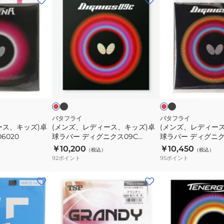
ン
ン
ズ、
ズ、
レ
レ
デ
デ
ィ
ィ
ー
ー
ブ
ブ
レ
レ
ラ
ラ
ス、
ス、
ッ
ッ
ッ
ッ
ド
ド
ッ
キ
キ
ク
ク
ク
ッ
ッ
ズ)
ズ)
バタフライ
バタフライ
ース、キッズ)卓
(メンズ、レディース、キッズ)卓
(メンズ、レディー
卓
卓
6020
球ラバー ディグニクス09C
球ラバー ディグニクス
球
球
06070
￥10,200
￥10,450
（税込）
（税込）
ラ
ラ
92
ポイント
95
ポイント
バ
バ
ー
ー
(メ
(メ
デ
デ
ン
ン
ィ
ィ
ズ、
ズ、
グ
グ
レ
レ