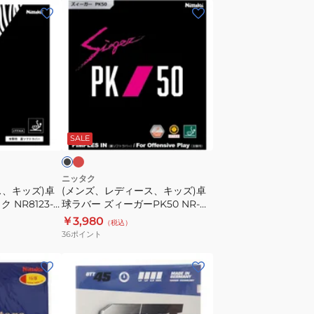
ー
(メ
テ
ン
ナ
ズ、
ジ
レ
ー
デ
05FX
ィ
ブ
ー
レ
ブ
ラ
ッ
ス、
ラ
ド
SALE
ッ
キ
ク
ッ
05900
ズ)
ニッタク
ス、キッズ)卓
(メンズ、レディース、キッズ)卓
卓
 NR8123-
球ラバー ズィーガーPK50 NR-
球
8728
￥3,980
（税込）
ラ
36
ポイント
バ
ー
(メ
ズ
ン
ィ
ズ、
ー
レ