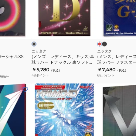
ア
タ
デ
デ
ッ
ッ
ィ
ィ
ト
ク
ー
ー
ブ
ブ
レ
ス
NR8123-
ラ
ス、
ス、
ラ
ッ
ッ
ッ
ド
ー
ピ
71
キ
キ
ク
ン
ッ
ッ
NR-
ズ)
ズ)
ニッタク
ニッタク
パーシャルXS
(メンズ、レディース、キッズ)卓
(メンズ、レディー
8569
卓
卓
球ラバー ドナックル 表ソフト
球ラバー ファスターク
BLK
球
球
NR8572-71
8702
￥5,280
￥7,480
（税込）
（税込）
ラ
ラ
48
ポイント
68
ポイント
税込）
バ
バ
ー
ー
(メ
(メ
ド
フ
ン
ン
ナ
ァ
ズ、
ズ、
ッ
ス
レ
レ
ク
タ
デ
デ
ル
ー
ィ
ィ
表
ク
ー
ー
レ
ブ
レ