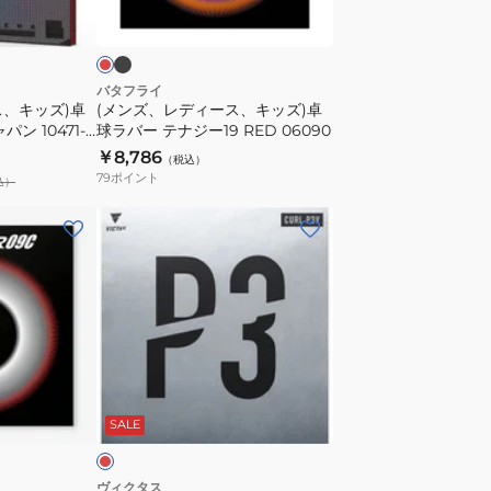
ラ
ス、
ッ
ッ
キ
ッ
ズ)
バタフライ
ス、キッズ)卓
(メンズ、レディース、キッズ)卓
卓
ン 10471-
球ラバー テナジー19 RED 06090
球
￥8,786
（税込）
ラ
79
ポイント
込）
バ
ー
(メ
テ
ン
ナ
ズ、
ジ
レ
ー
デ
19
ィ
RED
ー
レ
06090
ス、
ッ
SALE
キ
ッ
ズ)
ヴィクタス