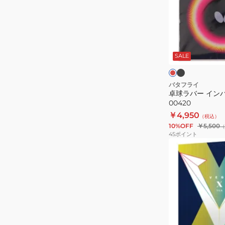
Extra
ー
200070
イ
ン
ブ
レ
ラ
パ
ッ
ッ
ド
SALE
ー
ク
ク
シ
ャ
バタフライ
卓球ラバー イン
ル
00420
XS
￥4,950
（税込）
00420
10%OFF
￥5,500
（
45
ポイント
(メ
ン
ズ、
レ
デ
ィ
ー
レ
ブ