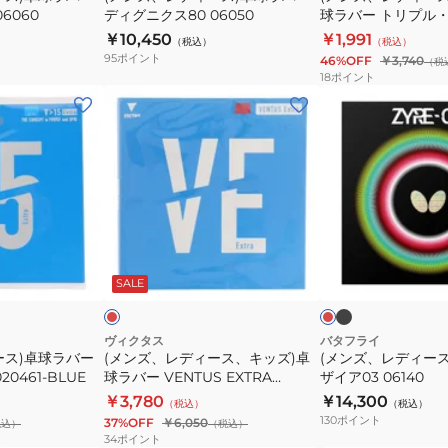
6060
ディグニクス80 06050
球ラバー トリプル・21
ー
球
レッド 020561 004
￥10,450
￥1,991
（税込）
（税込）
デ
ラ
95
ポイント
46%OFF
￥3,740
（税
ィ
バ
18
ポイント
グ
ー
(メ
(メ
ニ
ト
ン
ン
ク
リ
ズ、
ズ、
ス
プ
レ
レ
80
ル・
デ
デ
06050
21
ィ
ィ
sponge
ー
ー
ブ
レ
レ
レ
ラ
ス、
ス)
ッ
ッ
ッ
ド
ド
ッ
SALE
ッ
キ
卓
ク
ク
ド
ッ
球
020561
ズ)
ラ
ヴィクタス
バタフライ
ース)卓球ラバー
(メンズ、レディース、キッズ)卓
(メンズ、レディー
0040
卓
バ
20461-BLUE
球ラバー VENTUS EXTRA
ザイア03 06140
球
ー
200030RED
￥3,780
￥14,300
（税込）
（税込）
ラ
ザ
130
ポイント
37%OFF
￥6,050
税込）
（税込）
バ
イ
34
ポイント