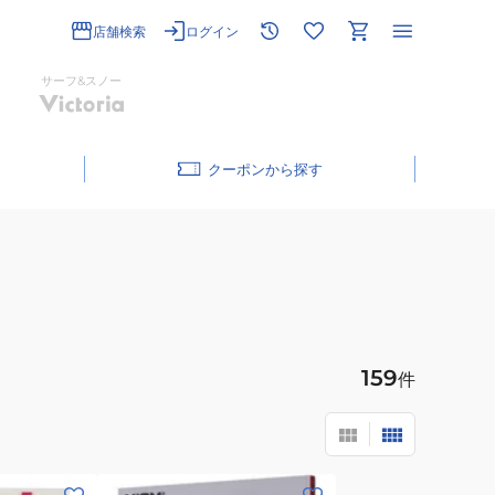
店舗検索
ログイン
サーフ&スノー
クーポン
159
件
(メ