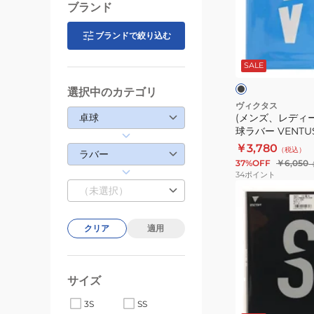
06020
デ
ブランド
ィ
ー
ブランドで絞り込む
ブ
ス、
ラ
ッ
SALE
キ
ク
ク
ッ
選択中のカテゴリ
ズ)
ヴィクタス
卓球
(メンズ、レディ
卓
球ラバー VENTUS
球
200030BLK
￥3,780
（税込）
ラ
ラバー
37%OFF
￥6,050
バ
34
ポイント
ー
(メ
（未選択）
VENTUS
ン
EXTRA
ズ、
クリア
適用
200030BLK
レ
デ
ィ
サイズ
ー
ブ
レ
ラ
3S
SS
ス、
ッ