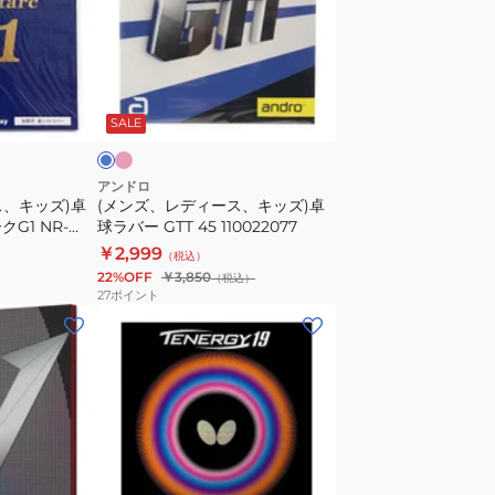
ガ
デ
ー
ィ
PK50
ー
ピ
ブ
NR-
ン
ス、
ル
ク
SALE
8728
キ
ッ
ズ)
アンドロ
ス、キッズ)卓
(メンズ、レディース、キッズ)卓
卓
G1 NR-
球ラバー GTT 45 110022077
球
￥2,999
（税込）
ラ
22%OFF
￥3,850
（税込）
バ
27
ポイント
ー
(メ
GTT
ン
45
ズ、
110022077
レ
デ
ィ
ー
ブ
レ