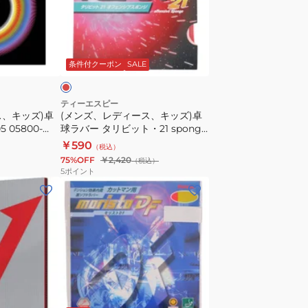
ヨ
デ
ー
ィ
ロ
ー
レ
ッ
ス、
ッ
条件付クーポン
SALE
パ
キ
10431
ッ
ズ)
ティーエスピー
ス、キッズ)卓
(メンズ、レディース、キッズ)卓
卓
 05800-
球ラバー タリビット・21 sponge
球
レッド 020471 0040
￥590
（税込）
ラ
75%OFF
￥2,420
（税込）
バ
5
ポイント
ー
(メ
タ
ン
リ
ズ、
ビ
レ
ッ
デ
ト・
ィ
21
ー
レ
sponge
ス、
ッ