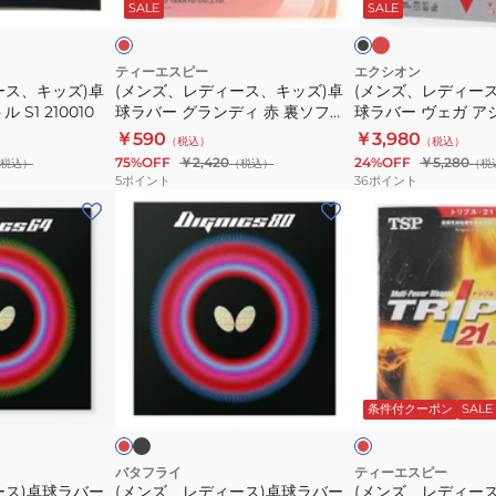
ド
ド
ッ
ド
SALE
SALE
キ
キ
ク
ッ
ッ
ズ)
ズ)
ティーエスピー
エクシオン
ース、キッズ)卓
(メンズ、レディース、キッズ)卓
(メンズ、レディー
卓
卓
S1 210010
球ラバー グランディ 赤 裏ソフト
球ラバー ヴェガ アジア
球
球
20026
￥590
￥3,980
（税込）
（税込）
ラ
ラ
75%OFF
￥2,420
24%OFF
￥5,280
税込）
（税込）
（税
バ
バ
5
ポイント
36
ポイント
ー
ー
(メ
(メ
グ
ヴ
ン
ン
ラ
ェ
ズ、
ズ、
ン
ガ
レ
レ
デ
ア
デ
デ
ィ
ジ
ィ
ィ
赤
ア
ー
ー
ブ
レ
レ
裏
10451
ラ
ス)
ス、
ッ
ッ
ッ
ド
ド
ド
条件付クーポン
SALE
ソ
卓
キ
ク
フ
球
ッ
ト
ラ
ズ)
バタフライ
ティーエスピー
ース)卓球ラバー
(メンズ、レディース)卓球ラバー
(メンズ、レディー
20026
バ
卓