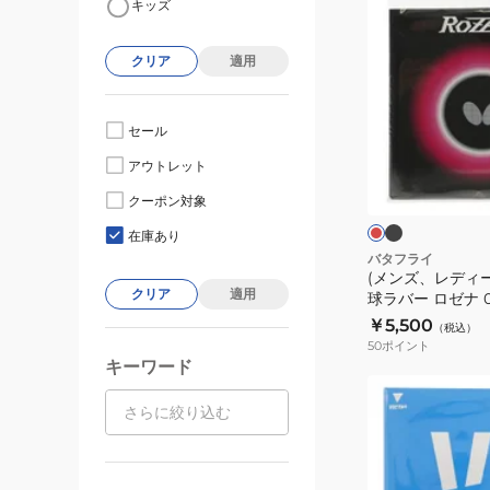
キッズ
ン
ズ、
クリア
適用
レ
デ
ィ
セール
ー
ブ
レ
アウトレット
ラ
ス、
ッ
ッ
ド
キ
クーポン対象
ク
ッ
在庫あり
ズ)
バタフライ
(メンズ、レディ
卓
クリア
適用
球ラバー ロゼナ 0
球
￥5,500
（税込）
ラ
50
ポイント
バ
キーワード
ー
(メ
ロ
ン
ゼ
ズ、
ナ
レ