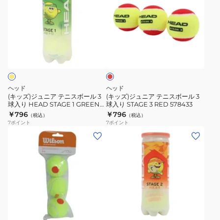
ズ)
ズ)
ジ
ジ
ュ
ュ
ニ
ニ
レ
ア
ア
ッ
テ
テ
ド
ニ
ニ
ス
ス
ヘッド
ヘッド
ボ
ボ
(キッズ)ジュニア テニスボール 3
(キッズ)ジュニア テニスボール 3
球入り HEAD STAGE 1 GREEN
球入り STAGE 3 RED 578433
ー
ー
578413
￥796
￥796
（税込）
（税込）
ル
ル
7
ポイント
7
ポイント
3
3
(キ
(キ
球
球
ッ
ッ
入
入
ズ)
ズ)
り
り
ジ
ジ
HEAD
STAGE
ュ
ュ
STAGE
3
ニ
ニ
オ
1
RED
ア
ア
レ
GREEN
578433
テ
テ
ン