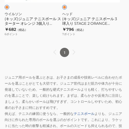
578413
ジ
ニ
ニ
ス
ス
ウイルソン
ヘッド
ボ
ボ
(キッズ)ジュニア テニスボール ス
(キッズ)ジュニア テニスボール 3
ターター オレンジ 3個入り
球入り STAGE 2 ORANGE
ー
ー
WRT137300
578423
￥682
￥796
（税込）
（税込）
ル
ル
6
ポイント
7
ポイント
ス
3
タ
球
ー
入
1
タ
り
ー
STAGE
オ
2
ジュニア用ボールを選ぶときは、お子さまの成長や技術レベルに合わせたボ
レ
ORANGE
ールを選ぶことがとても大切です。ジュニア世代はまだ筋力や体力が十分に
ン
578423
発達していないため、一般的な硬式テニスボールよりも軽く、打ちやすいも
ジ
のを選ぶことで、楽しく続けられます。まずは、柔らかさや反発力に注目し
3
ましょう。柔らかいボールは飛びすぎず、コントロールしやすいため、初心
個
者のお子さまに特におすすめです。
例えば、テニスの練習に使うなら、一般的な
テニスボール
よりも、ジュニア
入
向けに作られた専用のボールを選ぶのがポイントです。これにより、ラケッ
り
トに当たった時の衝撃も軽減され、ボールのスピードも抑えられるので、技
WRT137300