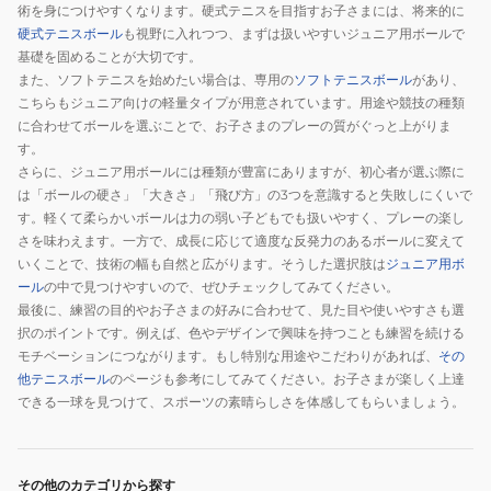
術を身につけやすくなります。硬式テニスを目指すお子さまには、将来的に
硬式テニスボール
も視野に入れつつ、まずは扱いやすいジュニア用ボールで
基礎を固めることが大切です。
また、ソフトテニスを始めたい場合は、専用の
ソフトテニスボール
があり、
こちらもジュニア向けの軽量タイプが用意されています。用途や競技の種類
に合わせてボールを選ぶことで、お子さまのプレーの質がぐっと上がりま
す。
さらに、ジュニア用ボールには種類が豊富にありますが、初心者が選ぶ際に
は「ボールの硬さ」「大きさ」「飛び方」の3つを意識すると失敗しにくいで
す。軽くて柔らかいボールは力の弱い子どもでも扱いやすく、プレーの楽し
さを味わえます。一方で、成長に応じて適度な反発力のあるボールに変えて
いくことで、技術の幅も自然と広がります。そうした選択肢は
ジュニア用ボ
ール
の中で見つけやすいので、ぜひチェックしてみてください。
最後に、練習の目的やお子さまの好みに合わせて、見た目や使いやすさも選
択のポイントです。例えば、色やデザインで興味を持つことも練習を続ける
モチベーションにつながります。もし特別な用途やこだわりがあれば、
その
他テニスボール
のページも参考にしてみてください。お子さまが楽しく上達
できる一球を見つけて、スポーツの素晴らしさを体感してもらいましょう。
その他のカテゴリから探す