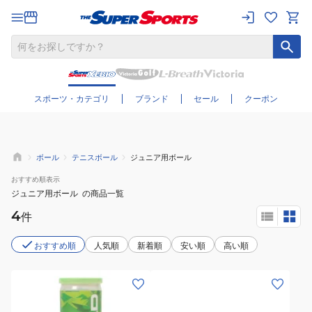
さらに絞り込む
スポーツ・カテゴリ
ブランド
セール
クーポン
ボール
テニスボール
ジュニア用ボール
おすすめ
順表示
ジュニア用ボール
の商品一覧
4
件
おすすめ順
人気順
新着順
安い順
高い順
(キ
(キ
ッ
ッ