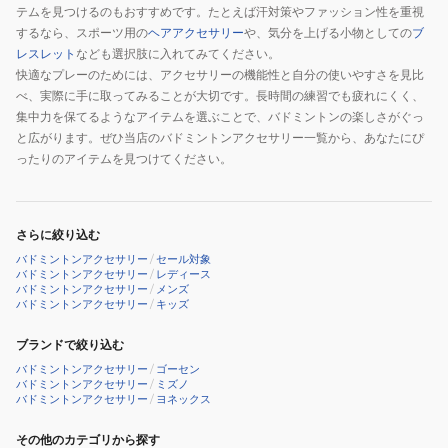
テムを見つけるのもおすすめです。たとえば汗対策やファッション性を重視
するなら、スポーツ用の
ヘアアクセサリー
や、気分を上げる小物としての
ブ
レスレット
なども選択肢に入れてみてください。
快適なプレーのためには、アクセサリーの機能性と自分の使いやすさを見比
べ、実際に手に取ってみることが大切です。長時間の練習でも疲れにくく、
集中力を保てるようなアイテムを選ぶことで、バドミントンの楽しさがぐっ
と広がります。ぜひ当店のバドミントンアクセサリー一覧から、あなたにぴ
ったりのアイテムを見つけてください。
さらに絞り込む
バドミントンアクセサリー
/
セール対象
バドミントンアクセサリー
/
レディース
バドミントンアクセサリー
/
メンズ
バドミントンアクセサリー
/
キッズ
ブランドで絞り込む
バドミントンアクセサリー
/
ゴーセン
バドミントンアクセサリー
/
ミズノ
バドミントンアクセサリー
/
ヨネックス
その他のカテゴリから探す