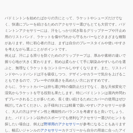
ド
ン
ン
2
ラ
AC547-
バドミントンを始めたばかりの方にとって、ラケットやシューズだけでな
個
ケ
275
く、快適にプレーを続けるためのアクセサリー選びもとても大切です。バド
入
ッ
ミントンアクセサリーには、汗をしっかり拭き取るグリップテープや汗止め
り
ト
用のリストバンド、ラケットを傷や汚れから守るカバーなどさまざまな種類
NAC05W
用
があります。特に初心者の方は、まずは自分のプレースタイルや使いやすさ
AC547-
を考えながら選ぶことがポイントです。
例えば、汗による滑りを防ぐためのグリップテープは、厚みや素材の違いで
007
握り心地が大きく変わります。初めは柔らかくて手に馴染みやすいものを選
ぶと、無理なくラケットをコントロールしやすくなります。また、リストバ
ンドやヘッドバンドは汗を吸収しつつ、デザインやカラーで気分を上げるこ
ともできるので、プレー中の快適さを高めたい方におすすめです。
さらに、ラケットカバーは持ち運び時の傷防止だけでなく、急な天候変化で
湿気からラケットを守る役割も果たします。特にバドミントンは屋内外問わ
ずプレーされることが多いため、長く使い続けるためにカバーの使用はぜひ
検討してみてください。お子様向けには軽量で扱いやすいアクセサリーが多
く、大人の方はデザイン性と機能性のバランスを考慮すると良いでしょう。
また、バドミントン以外のスポーツでも便利なアクセサリー選びのヒントを
探したい場合は、例えば
野球用のアクセサリー
が参考になることもあります
し、幅広いジャンルの
アクセサリー
カテゴリーから自分の用途に合ったアイ