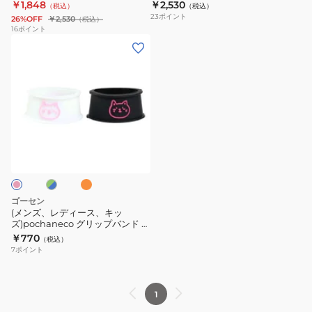
ドミントンラケット用 AC547-
ドミントン AC547-275
￥1,848
￥2,530
（税込）
（税込）
ケ
ケ
ケ
007
23
ポイント
26%OFF
￥2,530
（税込）
ー
ー
ー
16
ポイント
(メ
ス
ス
ス
ン
ス
ス
73JDC00409
ズ、
ト
ト
レ
レ
レ
デ
ッ
ッ
ィ
チ
チ
オ
グ
ー
ソ
ソ
レ
ン
ス、
フ
フ
ジ
キ
ト
ト
ッ
ケ
ケ
ゴーセン
ズ)pochaneco
ー
ー
(メンズ、レディース、キッ
ズ)pochaneco グリップバンド 2
グ
ス
ス
個入り NAC05W
￥770
（税込）
リ
バ
バ
7
ポイント
ッ
ド
ド
プ
ミ
ミ
バ
ン
ン
1
ン
ト
ト