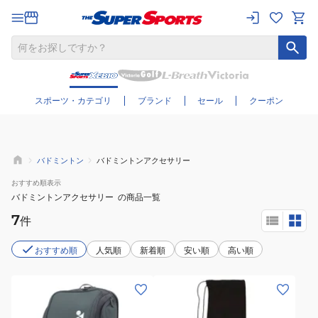
さらに絞り込む
スポーツ・カテゴリ
ブランド
セール
クーポン
バドミントン
バドミントンアクセサリー
おすすめ
順表示
バドミントンアクセサリー
の商品一覧
7
件
おすすめ順
人気順
新着順
安い順
高い順
(メ
(メ
ン
ン