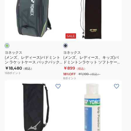
ズ、
ズ、
レ
レ
デ
デ
ィ
ィ
ブ
ー
ー
ラ
ス)
ス、
ッ
SALE
ク
バ
キ
ド
ッ
ヨネックス
ヨネックス
ミ
ズ)
(メンズ、レディース)バドミント
(メンズ、レディース、キッズ)バ
ン ラケットケース バックパック
ドミントンラケット ソフトケース
ン
バ
VA BAG2548V-597
AC541-007
￥18,480
￥899
（税込）
（税込）
ト
ド
168
ポイント
18%OFF
￥1,100
（税込）
ン
ミ
8
ポイント
(メ
(メ
ラ
ン
ン
ン
ケ
ト
ズ、
ズ、
ッ
ン
レ
レ
ト
ラ
デ
デ
ケ
ケ
ィ
ィ
ー
ッ
ホ
ー
ー
ス
ト
ワ