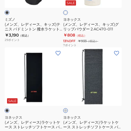
ス、
ス、
バ
ソ
SALE
イ
ト
キ
キ
ッ
フ
ッ
ッ
ク
ト
ミズノ
ヨネックス
ズ)
ズ)
パ
ケ
(メンズ、レディース、キッズ)テ
(メンズ、レディース、キッズ)グ
ニス バドミントン 撥水ラケット
リップパウダー 2 AC470-011
テ
グ
ッ
ー
ケース 73JDC00409
￥3,190
￥808
（税込）
（税込）
ニ
リ
ク
ス
29
ポイント
13%OFF
￥933
（税込）
ス
ッ
VA
AC541-
7
ポイント
(メ
(メ
バ
プ
BAG2548V-
007
ン
ン
ド
パ
597
ズ、
ズ、
ミ
ウ
レ
レ
ン
ダ
デ
デ
ト
ー
ィ
ィ
ン
2
グ
ー
ー
撥
AC470-
レ
ス)
ス)
水
011
ー
SALE
ラ
ラ
ラ
ケ
ケ
ケ
ヨネックス
ヨネックス
ッ
ッ
ッ
(メンズ、レディース)ラケットケ
(メンズ、レディース)ラケットケ
ース ストレッチソフトケース バ
ース ストレッチソフトケース バ
ト
ト
ト