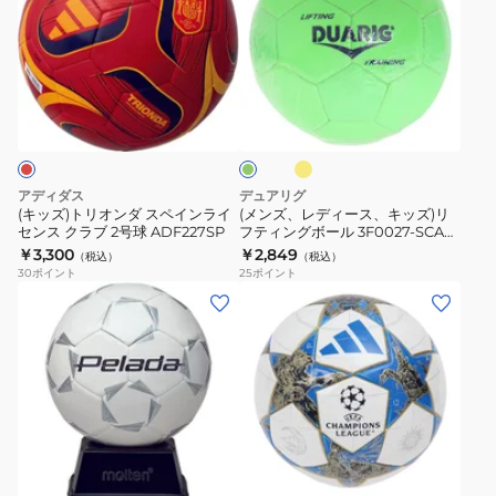
ー
ト
レ
ロ
ル
ル
リ
デ
ポ
FIFA2025
3
オ
ィ
ジ
コ
フ
フ
ゴ
ン
ー
シ
ネ
ラ
ラ
ウ
ッ
ダ
ス、
ョ
ク
ッ
シ
シ
ス
キ
ン
ト
ュ
ュ
ペ
ッ
669GM20CM5627
24
イ
グ
アディダス
デュアリグ
エ
リ
イ
ズ)
ミ
(キッズ)トリオンダ スペインライ
(メンズ、レディース、キッズ)リ
ロ
ー
センス クラブ 2号球 ADF227SP
フティングボール 3F0027-SCAC-
ン
リ
ニ
ー
ン
750ZK
￥3,300
￥2,849
（税込）
（税込）
ラ
フ
JFA
30
ポイント
25
ポイント
イ
テ
AFMS181JP
(メ
(メ
セ
ィ
ン
ン
ン
ン
ズ、
ズ、
ス
グ
レ
レ
ク
ボ
デ
デ
ラ
ー
ィ
ィ
ホ
ブ
ル
ー
ー
ワ
2
3F0027-
ス、
ス、
イ