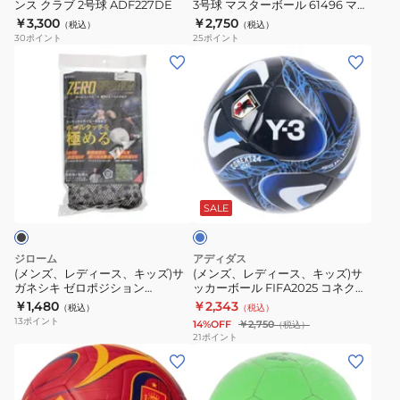
イ
ンス クラブ 2号球 ADF227DE
3号球 マスターボール 61496 マス
ラ
ボ
ト
ターボール3ゴウ
￥3,300
￥2,750
（税込）
（税込）
イ
ー
30
ポイント
25
ポイント
セ
ル
(メ
(メ
ン
3
ン
ン
ス
号
ズ、
ズ、
ク
球
レ
レ
ラ
マ
デ
デ
ブ
ス
ィ
ィ
ブ
2
タ
ー
ー
ル
号
ー
ス、
ス、
ー
SALE
球
ボ
キ
キ
ADF227DE
ー
ッ
ッ
ジローム
アディダス
ル
ズ)
ズ)
(メンズ、レディース、キッズ)サ
(メンズ、レディース、キッズ)サ
61496
ガネシキ ゼロポジション
ッカーボール FIFA2025 コネクト
サ
サ
669GM20CM5627
24 ミニ JFA AFMS181JP
￥1,480
￥2,343
マ
（税込）
（税込）
ガ
ッ
13
ポイント
14%OFF
￥2,750
（税込）
ス
ネ
カ
21
ポイント
タ
(キ
(メ
シ
ー
ー
ッ
ン
キ
ボ
ボ
ズ)
ズ、
ゼ
ー