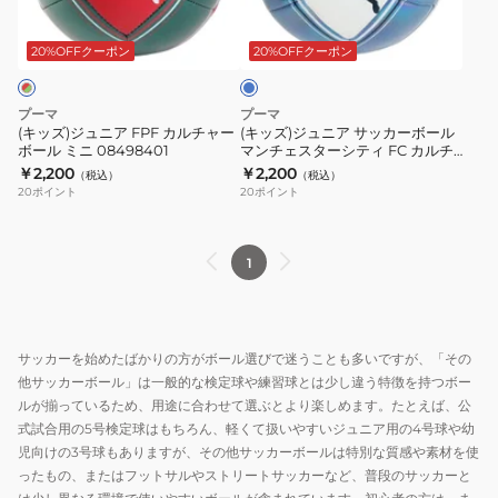
決
ボ
号
ブ
ラ
ア
ア
イ
勝
ー
球
2
FPF
サ
ト
20%OFFクーポン
20%OFFクーポン
球
ル
SB-
号
ブ
カ
ッ
ミ
08497713
ル
25TS07
球
ル
カ
ー
ニ
プーマ
プーマ
BLU
ADF227IT
チ
ー
(キッズ)ジュニア FPF カルチャー
(キッズ)ジュニア サッカーボール
ADFM110F
ボール ミニ 08498401
マンチェスターシティ FC カルチ
ャ
ボ
ャー ミニ ボール 08497711
￥2,200
￥2,200
（税込）
（税込）
ー
ー
20
ポイント
20
ポイント
ボ
ル
ー
マ
ル
ン
1
ミ
チ
ニ
ェ
08498401
ス
サッカーを始めたばかりの方がボール選びで迷うことも多いですが、「その
タ
他サッカーボール」は一般的な検定球や練習球とは少し違う特徴を持つボー
ー
ルが揃っているため、用途に合わせて選ぶとより楽しめます。たとえば、公
シ
式試合用の5号検定球はもちろん、軽くて扱いやすいジュニア用の4号球や幼
テ
児向けの3号球もありますが、その他サッカーボールは特別な質感や素材を使
ィ
ったもの、またはフットサルやストリートサッカーなど、普段のサッカーと