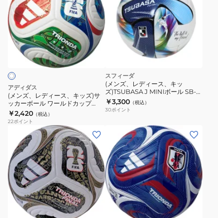
ズ、
レ
デ
ィ
ー
ス、
キ
スフィーダ
ッ
(メンズ、レディース、キッ
アディダス
ズ)TSUBASA J MINIボール SB-
ズ)
(メンズ、レディース、キッズ)サ
26TJ03 MLT
￥3,300
ッカーボール ワールドカップ
（税込）
サ
30
ポイント
2026 ミニ ADFM120
￥2,420
（税込）
ッ
22
ポイント
カ
(メ
(メ
ー
ン
ン
ボ
ズ、
ズ、
ー
レ
レ
ル
デ
デ
ワ
ィ
ィ
ブ
ー
ー
ー
ル
ル
ス、
ス、
ー