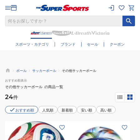
さらに絞り込む
スポーツ・カテゴリ
ブランド
セール
クーポン
ボール
サッカーボール
その他サッカーボール
おすすめ
順表示
その他サッカーボール
の商品一覧
24
件
おすすめ順
人気順
新着順
安い順
高い順
(メ
ン