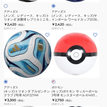
ド
キ
キ
カ
ッ
ッ
アディダス
アディダス
ッ
ズ)
ズ)
(メンズ、レディース、キッズ)ト
(メンズ、レディース、キッズ)サ
プ
リオンダ 決勝球 レプリカミニモ
インボール ワールドカップ2026
ト
サ
デル ADFM120F
トリオンダ ミニ JFA HOME
￥2,420
￥2,420
2026
（税込）
（税込）
リ
イ
ADFM101JPH
22
ポイント
22
ポイント
ミ
オ
ン
(キ
(キ
ニ
ン
ボ
ッ
ッ
ADFM120
ダ
ー
ズ)
ズ)
決
ル
ト
ポ
勝
ワ
リ
ケ
球
ー
オ
モ
レ
レ
ル
ン
ン
ッ
プ
ド
ダ
サ
ド
リ
カ
×
ア
ッ
ホ
カ
ッ
ル
カ
ワ
アディダス
ポケモン
ミ
プ
ゼ
ー
イ
(キッズ)トリオンダ アルゼンチン
(キッズ)ポケモン サッカーボール
ト
ニ
2026
クラブ 2号球 ADF227AR
3号球 モンスターボール 61493 ポ
ン
ボ
ケモン モンスターボール3ゴウ
￥3,300
￥2,750
モ
ト
（税込）
（税込）
チ
ー
30
ポイント
25
ポイント
デ
リ