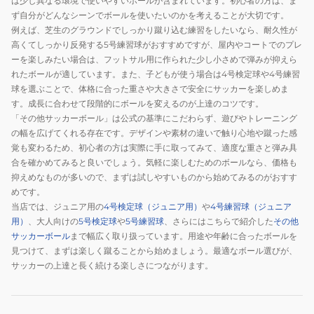
は少し異なる環境で使いやすいボールが含まれています。初心者の方は、ま
FC
ず自分がどんなシーンでボールを使いたいのかを考えることが大切です。
カ
例えば、芝生のグラウンドでしっかり蹴り込む練習をしたいなら、耐久性が
ル
高くてしっかり反発する5号練習球がおすすめですが、屋内やコートでのプレ
チ
ーを楽しみたい場合は、フットサル用に作られた少し小さめで弾みが抑えら
ャ
れたボールが適しています。また、子どもが使う場合は4号検定球や4号練習
ー
球を選ぶことで、体格に合った重さや大きさで安全にサッカーを楽しめま
ミ
す。成長に合わせて段階的にボールを変えるのが上達のコツです。
「その他サッカーボール」は公式の基準にこだわらず、遊びやトレーニング
ニ
の幅を広げてくれる存在です。デザインや素材の違いで触り心地や蹴った感
ボ
覚も変わるため、初心者の方は実際に手に取ってみて、適度な重さと弾み具
ー
合を確かめてみると良いでしょう。気軽に楽しむためのボールなら、価格も
ル
抑えめなものが多いので、まずは試しやすいものから始めてみるのがおすす
08497711
めです。
当店では、ジュニア用の
4号検定球（ジュニア用）
や
4号練習球（ジュニア
用）
、大人向けの
5号検定球
や
5号練習球
、さらにはこちらで紹介した
その他
サッカーボール
まで幅広く取り扱っています。用途や年齢に合ったボールを
見つけて、まずは楽しく蹴ることから始めましょう。最適なボール選びが、
サッカーの上達と長く続ける楽しさにつながります。