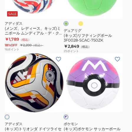
フ
ス
フ
ワ
ィ
ィ
ラ
ラ
タ
ー
ナ
ッ
ン
ッ
SALE
ー
シ
ル
ー
シ
グ
ュ
アディダス
ュ
ボ
ド
レ
ボ
イ
(メンズ、レディース、キッズ)ミ
グ
デュアリグ
ー
エ
カ
ブ
ニボール ムンディアル・デ・クル
リ
ー
(キッズ)リフティングボール
ロ
ーベス FIFA25 ADFM110
ル
ー
￥1,789
ッ
ダ
（税込）
3F0028-SCAC-750ZK
ル
ー
ン
3
18%OFF
￥2,200
（税込）
￥2,849
プ
ペ
（税込）
3F0028-
16
ポイント
25
ポイント
ゴ
2026
ス
SCAC-
(キ
(キ
ウ
ミ
ト
750ZK
ッ
ッ
ニ
ミ
ズ)
ズ)
ADFM130
ニ
ト
ポ
レ
リ
ケ
プ
オ
モ
リ
パ
ン
ン
ー
カ
ダ
サ
プ
ADFM140BU
ル
ド
ッ
×
イ
カ
ホ
アディダス
ポケモン
ツ
ー
ワ
(キッズ)トリオンダ ドイツライセ
(キッズ)ポケモン サッカーボール