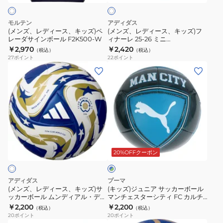
号
SCAC-
ト
キ
キ
球
750ZK
ッ
ッ
モルテン
アディダス
ADF227SP
ズ)
ズ)
(メンズ、レディース、キッズ)ペ
(メンズ、レディース、キッズ)フ
レーダサインボール F2K500-W
ィナーレ 25-26 ミニ
ペ
フ
ADFM140WB
￥2,970
￥2,420
（税込）
（税込）
レ
ィ
27
ポイント
22
ポイント
ー
ナ
(メ
(キ
ダ
ー
ン
ッ
サ
レ
ズ、
ズ)
イ
25-
レ
ジ
ン
26
デ
ュ
ボ
ミ
ィ
ニ
ブ
ー
ニ
ー
ア
ル
ル
ADFM140WB
ス、
サ
20%OFFクーポン
ー
F2K500-
×
キ
ッ
グ
W
ッ
カ
リ
アディダス
プーマ
ズ)
ー
ー
(メンズ、レディース、キッズ)サ
(キッズ)ジュニア サッカーボール
ン
ッカーボール ムンディアル・デ・
マンチェスターシティ FC カルチ
サ
ボ
クルーベスFIFA 25 決勝球 ミニ
ャー ミニ ボール 08497713
￥2,200
￥2,200
（税込）
（税込）
ッ
ー
ADFM110F
20
ポイント
20
ポイント
カ
ル