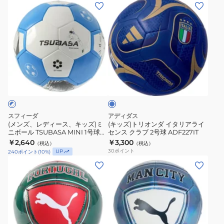
(メ
(キ
ー
マ
ン
ッ
ボ
ン
ズ、
ズ)
ー
チ
レ
ト
ル
ェ
デ
リ
ム
ス
ィ
オ
ブ
ン
タ
ー
ン
ル
デ
ー
ス、
ダ
ー
ィ
シ
キ
イ
ア
テ
ッ
タ
スフィーダ
アディダス
ル・
ィ
ズ)
リ
(メンズ、レディース、キッズ)ミ
(キッズ)トリオンダ イタリアライ
デ・
FC
ニボール TSUBASA MINI 1号球
センス クラブ 2号球 ADF227IT
ミ
ア
SB-25TS07 BLU
￥2,640
￥3,300
ク
カ
（税込）
（税込）
ニ
ラ
30
ポイント
UP
240
ポイント
(
10
%)
ル
ル
ボ
イ
(キ
(キ
ー
チ
ー
セ
ッ
ッ
ベ
ャ
ル
ン
ズ)
ズ)
ス
ー
TSUBASA
ス
ジ
ジ
FIFA
ミ
MINI
ク
ュ
ュ
25
ニ
1
ラ
ニ
ニ