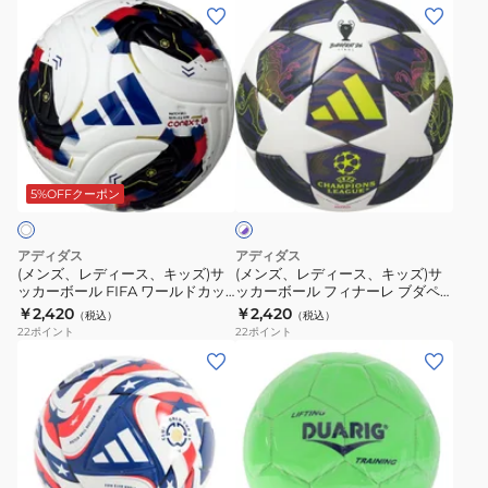
ン
ル
(メ
(メ
ル
オ
ク
3
ン
ン
ADFM120F
ン
ラ
号
ズ、
ズ、
ダ
ブ
球
レ
レ
ミ
2
モ
デ
デ
ニ
号
ン
ィ
ィ
JFA
ホ
球
ス
ー
ー
ワ
HOME
ADF227AR
タ
ス、
ス、
5%OFFクーポン
イ
ADFM101JPH
ー
ト
キ
キ
×
ボ
ッ
ッ
パ
アディダス
アディダス
ー
ズ)
ズ)
ー
(メンズ、レディース、キッズ)サ
(メンズ、レディース、キッズ)サ
プ
ル
ッカーボール FIFA ワールドカッ
ッカーボール フィナーレ ブダペ
サ
サ
ル
プ2026 ミニ ADFM130
スト ミニ レプリカ ADFM140BU
￥2,420
￥2,420
61493
（税込）
（税込）
ッ
ッ
22
ポイント
22
ポイント
ポ
カ
カ
(キ
ケ
ー
ー
ッ
モ
ボ
ボ
ズ)
ン
ー
ー
リ
モ
ル
ル
フ
ン
FIFA
フ
テ