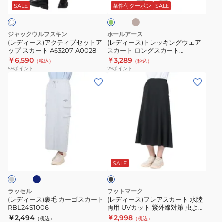
ジ
テ
ッ
SALE
条件付クーポン
SALE
ュ
ィ
キ
ブ
ン
ジャックウルフスキン
ホールアース
セ
グ
(レディース)アクティブセットア
(レディース)トレッキングウェア
ップ スカート A63207-A0028
スカート ロングスカート
ッ
ウ
WE2RDZ30
￥6,590
￥3,289
（税込）
（税込）
ト
ェ
59
ポイント
29
ポイント
ア
ア
(レ
(レ
ッ
ス
デ
デ
プ
カ
ィ
ィ
ス
ー
ー
ー
カ
ト
ス)
ス)
ー
ロ
裏
フ
ネ
ブ
ト
ン
毛
レ
ラ
A63207-
グ
カ
ア
ッ
SALE
A0028
ス
ク
ー
ス
カ
ゴ
カ
ラッセル
フットマーク
ー
ス
ー
(レディース)裏毛 カーゴスカート
(レディース)フレアスカート 水陸
ト
RBL24S1006
両用 UVカット 紫外線対策 虫よけ
カ
ト
3100225-09 速乾
￥2,494
￥2,998
WE2RDZ30
（税込）
（税込）
ー
水