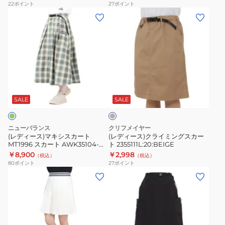
22
ポイント
27
ポイント
ト
陸
(レ
(レ
RBL24S1006
両
デ
デ
用
ィ
ィ
UV
ー
ー
カ
ス)
ス)
ッ
マ
ク
ベ
ト
キ
ラ
ー
紫
シ
イ
ジ
SALE
SALE
外
ュ
ス
ミ
線
カ
ン
ニューバランス
クリフメイヤー
対
ー
グ
(レディース)マキシスカート
(レディース)クライミングスカー
策
MT1996 スカート AWK35104-
ト 2355111L:20:BEIGE
ト
ス
DMO グリーン
￥8,900
￥2,998
虫
（税込）
（税込）
MT1996
カ
80
ポイント
27
ポイント
よ
ス
ー
(レ
(レ
け
カ
ト
デ
デ
3100225-
ー
2355111L:20:BEIGE
ィ
ィ
09
ト
ー
ー
速
AWK35104-
ス)
ス)YOSHE