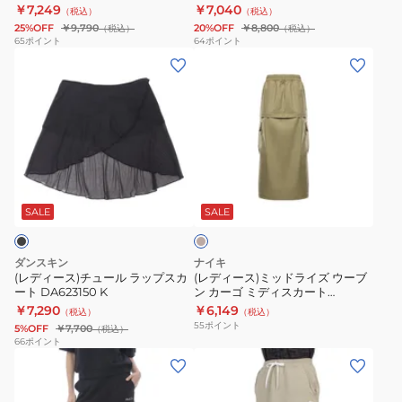
￥7,249
￥7,040
（税込）
（税込）
グ
ボ
25%OFF
￥9,790
20%OFF
￥8,800
（税込）
（税込）
ス
ト
65
ポイント
64
ポイント
(レ
(レ
カ
ム
デ
デ
ー
ス
ィ
ィ
ト
198224360
ー
ー
CW-
ス)
ス)
D203
チ
ミ
386
ベ
ュ
ッ
ー
ー
ド
ジ
SALE
SALE
ュ
ル
ラ
ラ
イ
ダンスキン
ナイキ
ッ
ズ
(レディース)チュール ラップスカ
(レディース)ミッドライズ ウーブ
ート DA623150 K
ン カーゴ ミディスカート
プ
ウ
HQ2985-276
￥7,290
￥6,149
（税込）
（税込）
ス
ー
55
ポイント
5%OFF
￥7,700
（税込）
カ
ブ
66
ポイント
(レ
(レ
ー
ン
デ
デ
ト
カ