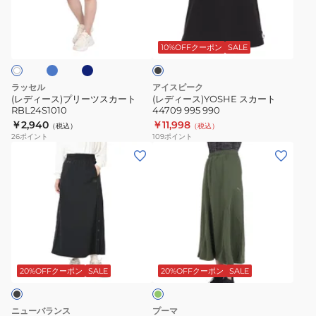
乾
DMO
プ
ス
タ
ネ
ブ
グ
リ
カ
イ
ラ
リ
ビ
ー
ー
ッ
10%OFFクーポン
SALE
ー
ー
ク
ツ
ト
ン
ス
44709
ラッセル
アイスピーク
カ
995
(レディース)プリーツスカート
(レディース)YOSHE スカート
RBL24S1010
44709 995 990
ー
990
￥2,940
￥11,998
（税込）
（税込）
ト
26
ポイント
109
ポイント
RBL24S1010
(レ
(レ
デ
デ
ィ
ィ
ー
ー
ス)OD
ス)PCPC
タ
ニ
ダ
ス
ッ
ー
ラ
ト
ク
20%OFFクーポン
SALE
20%OFFクーポン
SALE
グ
ン
ロ
リ
ト
ン
ー
ニューバランス
プーマ