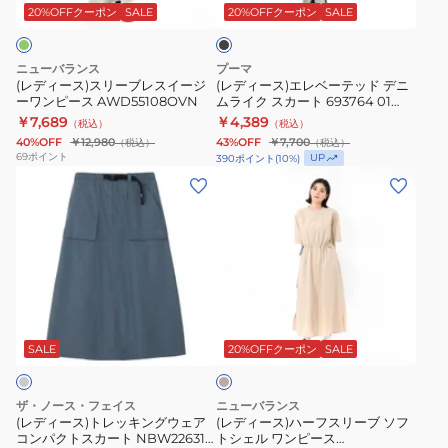
ー
ベ
ッ
20%OFFクーポン
SALE
20%OFFクーポン
SALE
ク
ブ
ー
レ
テ
ニューバランス
プーマ
ス
ッ
(レディース)スリーブレスイージ
(レディース)エレベーテッド デニ
ーワンピース AWD55108OVN
ムライク スカート 693764 01
イ
ド
BLK
￥7,689
￥4,389
（税込）
（税込）
ー
デ
40%OFF
￥12,980
43%OFF
￥7,700
（税込）
（税込）
ジ
ニ
69
ポイント
UP
390
ポイント
(
10
%)
ー
ム
(レ
(レ
ワ
ラ
デ
デ
ン
イ
ィ
ィ
ピ
ク
ー
ー
ー
ス
ス)
ス)
ス
カ
ト
ハ
ク
AWD55108OVN
ー
レ
ー
リ
ト
ッ
フ
ー
SALE
20%OFFクーポン
SALE
ム
693764
キ
ス
01
ン
リ
ザ・ノース・フェイス
ニューバランス
BLK
グ
ー
(レディース)トレッキングウェア
(レディース)ハーフスリーブ ソフ
コンパクトスカート NBW22631
トシェル ワンピース
ウ
ブ