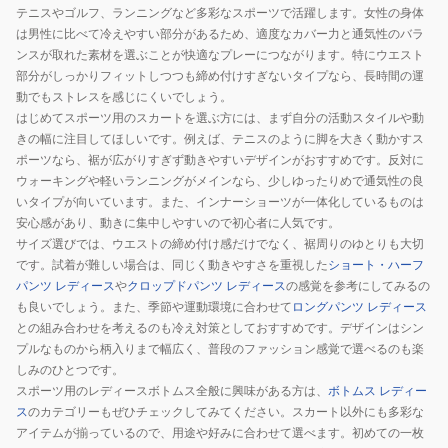
テニスやゴルフ、ランニングなど多彩なスポーツで活躍します。女性の身体
は男性に比べて冷えやすい部分があるため、適度なカバー力と通気性のバラ
ンスが取れた素材を選ぶことが快適なプレーにつながります。特にウエスト
部分がしっかりフィットしつつも締め付けすぎないタイプなら、長時間の運
動でもストレスを感じにくいでしょう。
はじめてスポーツ用のスカートを選ぶ方には、まず自分の活動スタイルや動
きの幅に注目してほしいです。例えば、テニスのように脚を大きく動かすス
ポーツなら、裾が広がりすぎず動きやすいデザインがおすすめです。反対に
ウォーキングや軽いランニングがメインなら、少しゆったりめで通気性の良
いタイプが向いています。また、インナーショーツが一体化しているものは
安心感があり、動きに集中しやすいので初心者に人気です。
サイズ選びでは、ウエストの締め付け感だけでなく、裾周りのゆとりも大切
です。試着が難しい場合は、同じく動きやすさを重視した
ショート・ハーフ
パンツ レディース
や
クロップドパンツ レディース
の感覚を参考にしてみるの
も良いでしょう。また、季節や運動環境に合わせて
ロングパンツ レディース
との組み合わせを考えるのも冷え対策としておすすめです。デザインはシン
プルなものから柄入りまで幅広く、普段のファッション感覚で選べるのも楽
しみのひとつです。
スポーツ用のレディースボトムス全般に興味がある方は、
ボトムス レディー
ス
のカテゴリーもぜひチェックしてみてください。スカート以外にも多彩な
アイテムが揃っているので、用途や好みに合わせて選べます。初めての一枚