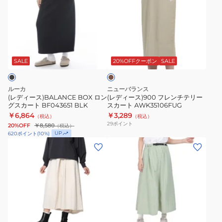
ィ
ィ
DA623150
ー
ー
ー
K
ゴ
ス)BALANCE
ス)900
ミ
BOX
フ
デ
カ
ロ
レ
ィ
ー
ン
ン
ス
キ
SALE
20%OFFクーポン
SALE
グ
チ
カ
ス
テ
ー
ルーカ
ニューバランス
カ
リ
ト
(レディース)BALANCE BOX ロン
(レディース)900 フレンチテリー
グスカート BF043651 BLK
スカート AWK35106FUG
ー
ー
HQ2985-
￥6,864
￥3,289
（税込）
（税込）
ト
ス
276
29
ポイント
20%OFF
￥8,580
（税込）
BF043651
カ
UP
620
ポイント
(
10
%)
BLK
ー
(レ
(レ
ト
デ
デ
AWK35106FUG
ィ
ィ
ー
ー
ス)
ス)
ア
ト
ベ
若
ク
レ
ー
草