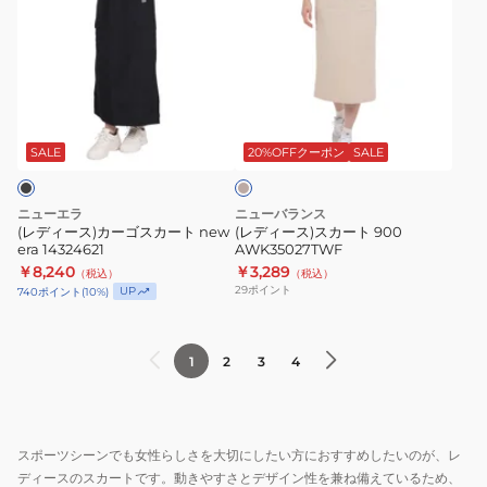
ィ
ィ
ト
ト
ー
ー
14674696
ス
ス)
ス)
カ
カ
ス
ー
ベ
ー
カ
ト
ー
ゴ
ー
KQD95
ジ
SALE
20%OFFクーポン
SALE
ュ
ス
ト
カ
900
ニューエラ
ニューバランス
ー
AWK35027TWF
(レディース)カーゴスカート new
(レディース)スカート 900
era 14324621
AWK35027TWF
ト
￥8,240
￥3,289
（税込）
（税込）
new
29
ポイント
UP
740
ポイント
(
10
%)
era
14324621
1
2
3
4
スポーツシーンでも女性らしさを大切にしたい方におすすめしたいのが、レ
ディースのスカートです。動きやすさとデザイン性を兼ね備えているため、