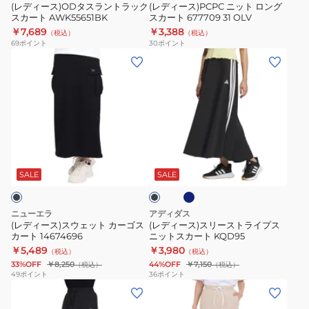
ン
ラ
グ
(レディース)ODタスラントラック
(レディース)PCPC ニット ロング
スカート AWK55651BK
スカート 677709 31 OLV
ッ
ス
￥7,689
￥3,388
（税込）
（税込）
ク
カ
69
ポイント
30
ポイント
ス
ー
(レ
(レ
カ
ト
デ
デ
ー
677709
ィ
ィ
ト
31
ー
ー
AWK55651BK
OLV
ス)
ス)
ス
ス
ネ
ブ
ウ
リ
イ
ラ
ビ
ェ
ー
ッ
SALE
SALE
ー
ク
ッ
ス
ト
ト
ニューエラ
アディダス
カ
ラ
(レディース)スウェット カーゴス
(レディース)スリーストライプス
カート 14674696
ニットスカート KQD95
ー
イ
￥5,489
￥3,980
（税込）
（税込）
ゴ
プ
33%OFF
￥8,250
44%OFF
￥7,150
（税込）
（税込）
ス
ス
49
ポイント
36
ポイント
(レ
(レ
カ
ニ
デ
デ
ー
ッ