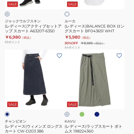
ワ
ト
テ
ン
SALE
SALE
イ
ト
693764
ィ
グ
87
ブ
ス
ジャックウルフスキン
ルーカ
OWHT
セ
カ
(レディース)アクティブセットア
(レディース)BALANCE BOX ロン
ップ スカート A63207-6350
グスカート BF043651 WHT
ッ
ー
￥6,980
￥5,980
（税込）
（税込）
ト
ト
63
ポイント
30%OFF
￥8,580
（税込）
ア
BF043651
54
ポイント
(レ
(レ
ッ
WHT
デ
デ
プ
ィ
ィ
ス
ー
ー
カ
ス)
ス)
ー
ウ
ラ
ト
オ
ネ
グ
ィ
ッ
A63207-
リ
イ
レ
ー
ビ
メ
プ
6350
ー
SALE
SALE
ブ
ー
ン
ス
ズ
カ
チャンピオン
KAVU
ロ
ー
(レディース)ウィメンズ ロングス
(レディース)ラップスカート ボト
カート CW-D203 386
ムス 198224360
ン
ト