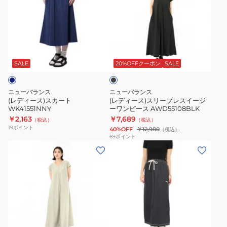
カ
ル
ィ
ィ
ー
ニ
ー
ー
ト
ッ
ス)
ス)
SH903
ト
ス
ス
ブ
I
カ
リ
ラ
ラ
ー
ー
ッ
SALE
20%OFFクーポン
SALE
ク
イ
ト
ブ
ン
WK41551NNY
レ
ニューバランス
ニューバランス
ス
ス
(レディース)スカート
(レディース)スリーブレスイージ
WK41551NNY
ーワンピース AWD55108BLK
カ
イ
￥2,163
￥7,689
（税込）
（税込）
ー
ー
19
ポイント
40%OFF
￥12,980
（税込）
ト
ジ
69
ポイント
(レ
KRC75
(レ
ー
デ
デ
ワ
ィ
ィ
ン
ー
ー
ピ
ス)
ス)
ー
ス
エ
ス
ブ
リ
レ
AWD55108BLK
ラ