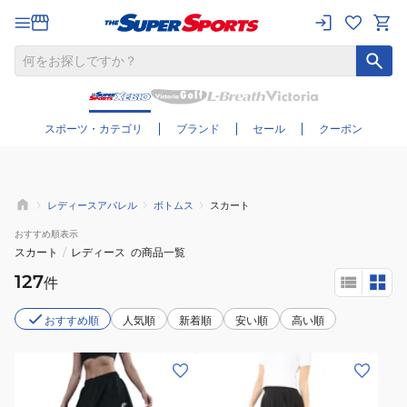
さらに絞り込む
スポーツ・カテゴリ
ブランド
セール
クーポン
レディースアパレル
ボトムス
スカート
おすすめ
順表示
スカート
/
レディース
の商品一覧
127
件
おすすめ順
人気順
新着順
安い順
高い順
(レ
(レ
デ
デ