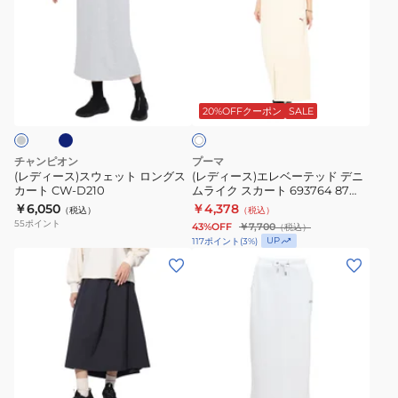
カ
ム
ィ
ィ
ー
ル
ー
ー
ト
ー
ス)
ス)
W2453106
ズ
ス
エ
ネ
オ
フ
ウ
レ
フ
ィ
ェ
ベ
20%OFFクーポン
SALE
ホ
ワ
ッ
ッ
ー
イ
ト
ト
テ
ト
チャンピオン
プーマ
ス
ロ
ッ
(レディース)スウェット ロングス
(レディース)エレベーテッド デニ
カート CW-D210
ムライク スカート 693764 87
カ
ン
ド
OWHT
￥6,050
￥4,378
（税込）
（税込）
ー
グ
デ
55
ポイント
43%OFF
￥7,700
（税込）
ト
ス
ニ
UP
117
ポイント
(
3
%)
DK592
カ
ム
(レ
(レ
ー
ラ
デ
デ
ト
イ
ィ
ィ
CW-
ク
ー
ー
D210
ス
ス)
ス)BALANCE
カ
ア
BOX
ホ
ー
ク
ロ