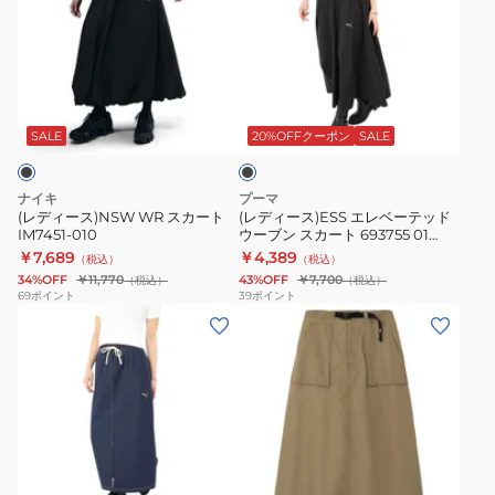
ィ
ィ
ー
ー
ス)NSW
ス)ESS
WR
エ
ブ
ス
レ
ラ
カ
ベ
ッ
SALE
20%OFFクーポン
SALE
ク
ー
ー
ト
テ
ナイキ
プーマ
IM7451-
ッ
(レディース)NSW WR スカート
(レディース)ESS エレベーテッド
IM7451-010
ウーブン スカート 693755 01
010
ド
BLK
￥7,689
￥4,389
（税込）
（税込）
ウ
34%OFF
￥11,770
43%OFF
￥7,700
（税込）
（税込）
ー
69
ポイント
39
ポイント
(レ
(レ
ブ
デ
デ
ン
ィ
ィ
ス
ー
ー
カ
ス)
ス)
ー
エ
ト
ト
カ
レ
レ
693755
ー