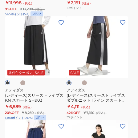
K
￥11,998
￥2,191
（税込）
（税込）
ェ
19
ポイント
9%OFF
￥13,200
（税込）
ア
UP
545
ポイント
(
5
%)
コ
(レ
(レ
ン
デ
デ
パ
ィ
ィ
ク
ー
ー
ト
ス)
ス)
ス
ス
ス
ベ
ク
ブ
カ
リ
リ
リ
ラ
ー
ー
ー
ー
ッ
条件付クーポン
SALE
SALE
ム
ク
ト
ス
ス
NBW22631
ト
ト
アディダス
アディダス
K
ラ
ラ
(レディース)スリーストライプス
(レディース)スリーストライプス
KN スカート SH903
ダブルニット Iライン スカート
イ
イ
KRC75
￥6,589
￥4,111
（税込）
（税込）
プ
プ
20%OFF
￥8,250
42%OFF
￥7,150
（税込）
（税込）
ス
ス
37
ポイント
UP
1,180
ポイント
(
20
%)
KN
ダ
(レ
(レ
ス
ブ
デ
デ