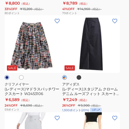
SL
AWD55088TWF
￥8,800
￥8,789
（税込）
（税込）
ェ
ソ
33%OFF
￥13,200
41%OFF
￥14,960
（税込）
（税込）
ア
フ
80
ポイント
79
ポイント
(レ
(レ
コ
ト
デ
デ
ン
シ
ィ
ィ
パ
ェ
ー
ー
ク
ル
ス)
ス)
ト
ワ
マ
ス
ス
ン
ブ
ホ
イ
ド
タ
カ
ピ
ラ
ン
ッ
ラ
ジ
ー
ー
デ
SALE
SALE
ク
ィ
ス
ア
ト
ス
ゴ
パ
ム
NBW22631
AWD55088TWF
ブ
クリフメイヤー
アディダス
ル
ッ
ク
SL
(レディース)マドラスパッチワー
(レディース)スタジアム クローム
ー
クスカート W2453106
デニム ルーズフィット スカート
チ
ロ
DK592
￥6,589
￥7,249
（税込）
（税込）
ワ
ー
24%OFF
￥8,690
26%OFF
￥9,900
（税込）
（税込）
ー
ム
59
ポイント
UP
1,300
ポイント
(
20
%)
ク
デ
(レ
(レ
ス
ニ
デ
デ