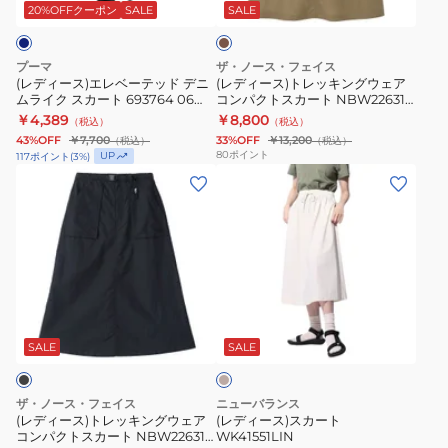
ベ
ッ
01
キ
20%OFFクーポン
SALE
SALE
ー
キ
BLK
テ
ン
プーマ
ザ・ノース・フェイス
ッ
グ
(レディース)エレベーテッド デニ
(レディース)トレッキングウェア
ムライク スカート 693764 06
コンパクトスカート NBW22631
ド
ウ
NVY
CK
￥4,389
￥8,800
（税込）
（税込）
デ
ェ
43%OFF
￥7,700
33%OFF
￥13,200
（税込）
（税込）
ニ
ア
80
ポイント
UP
117
ポイント
(
3
%)
ム
コ
(レ
(レ
ラ
ン
デ
デ
イ
パ
ィ
ィ
ク
ク
ー
ー
ス
ト
ス)
ス)
カ
ス
ト
ス
ベ
ー
カ
レ
カ
ー
ト
ー
ッ
ー
ジ
SALE
SALE
ュ
693764
ト
キ
ト
06
NBW22631
ン
WK41551LIN
ザ・ノース・フェイス
ニューバランス
NVY
CK
グ
(レディース)トレッキングウェア
(レディース)スカート
コンパクトスカート NBW22631
WK41551LIN
ウ