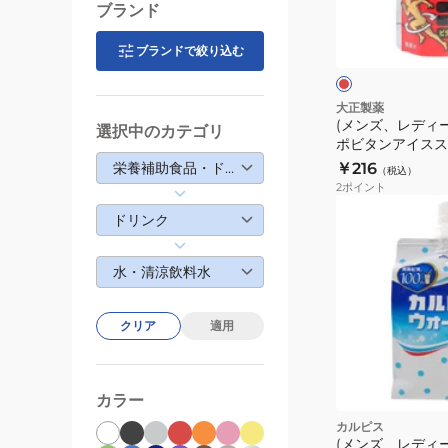
ー
ブランド
レ
ス、
ッ
ド
ブランドで絞り込む
キ
ッ
ズ)
大正製薬
(メンズ、レディ
リ
選択中のカテゴリ
ポビタンアイススラ
ポ
りんご風味 0623
栄養補助食品・ドリンク
￥216
（税込）
ビ
2
ポイント
タ
ドリンク
ン
ア
水・清涼飲料水
イ
ス
ス
クリア
適用
ラ
リ
ー
カラー
Sports
カルピス
り
(メンズ、レディ