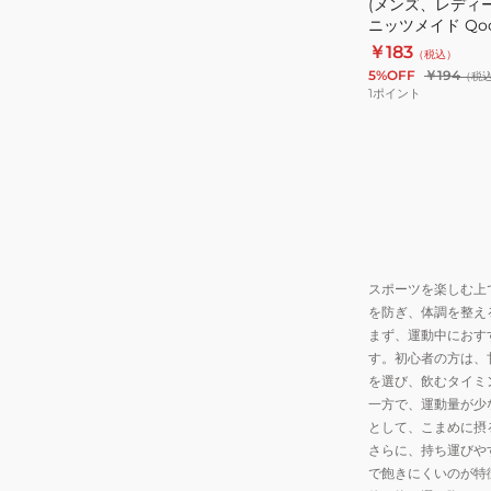
(メンズ、レディ
ニッツメイド Qo
P425
￥183
（税込）
5%OFF
￥194
（税
1
ポイント
スポーツを楽しむ上
を防ぎ、体調を整え
まず、運動中におす
す。初心者の方は、
を選び、飲むタイミ
一方で、運動量が少
として、こまめに摂
さらに、持ち運びや
で飽きにくいのが特