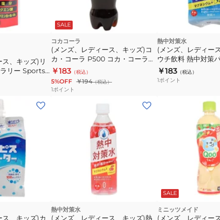
SALE
コカコーラ
熱中対策水
(メンズ、レディース、キッズ)コ
(メンズ、レディー
カ・コーラ P500 コカ・コーラ
ウチ飲料 熱中対策パ
ース、キッズ)リ
OTG
味 300g 水分補給
リー Sports
￥183
￥183
（税込）
（税込）
症対策 暑さ対策 持
8
1
ポイント
5%OFF
￥194
（税込）
ク パウチ
1
ポイント
SALE
熱中対策水
ミニッツメイド
ース、キッズ)カ
(メンズ、レディース、キッズ)熱
(メンズ、レディー