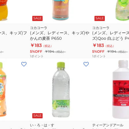
SALE
SALE
コカコーラ
コカコーラ
ース、キッズ)フ
(メンズ、レディース、キッズ)や
(メンズ、レディー
かんの麦茶 P650
ズ)Qoo 白ぶどう P
￥183
￥183
（税込）
（税込）
5%OFF
￥194
5%OFF
￥194
込）
（税込）
（税込）
1
ポイント
1
ポイント
SALE
い・ろ・は・す
ティーアンドアール