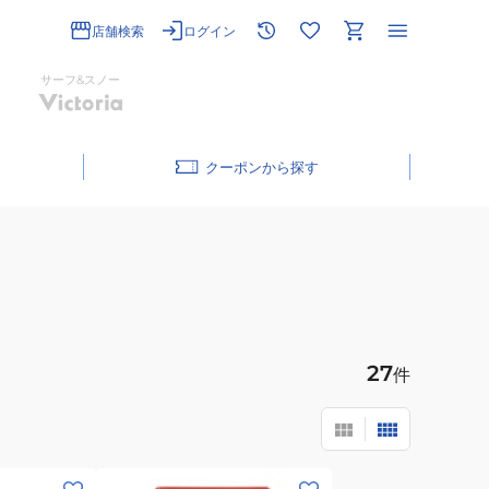
店舗検索
ログイン
サーフ&スノー
クーポン
27
件