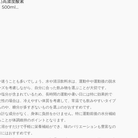
ス)高濃度酸素
500ml
か迷うことも多いでしょう。水や清涼飲料水は、運動中や運動後の脱水
ーズを考慮しながら、自分に合った飲み物を選ぶことが大切です。
や塩分が含まれているため、長時間の運動や暑い日には特に効果的で
女性の場合は、冷えやすい体質を考慮して、常温でも飲みやすいタイプ
ものや、糖分が多すぎないものを選ぶのがおすすめです。
余計な成分がなく、身体に負担をかけません。特に運動前後の水分補給
ることが体調維持のポイントとなります。
に溶かすだけで手軽に栄養補給ができ、味のバリエーションも豊富なの
方にはおすすめです。