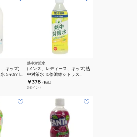
熱中対策水
、キッズ)
(メンズ、レディース、キッズ)熱
 540ml
中対策水 10倍濃縮シトラス
500ml 25杯分ドリンク 希釈用 原
￥378
（税込）
液 濃縮タイプ 水分補給 塩分補給
3
ポイント
熱中症対策