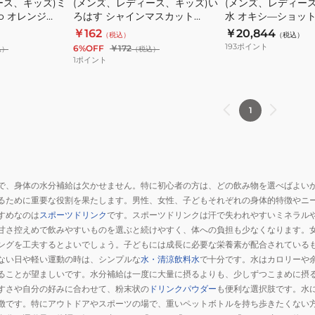
ース、キッズ)ミ
(メンズ、レディース、キッズ)い
(メンズ、レディー
o オレンジ
ろはす シャインマスカット
水 オキシ―ショット 
540ml
RFLSOS500
￥162
￥20,844
（税込）
（税込）
193
ポイント
6%OFF
￥172
込）
（税込）
1
ポイント
1
で、身体の水分補給は欠かせません。特に初心者の方は、どの飲み物を選べばよい
るために重要な役割を果たします。男性、女性、子どもそれぞれの身体的特徴やニ
すめなのは
スポーツドリンク
です。スポーツドリンクは汗で失われやすいミネラル
甘さ控えめで飲みやすいものを選ぶと続けやすく、体への負担も少なくなります。
ングを工夫するとよいでしょう。子どもには成長に必要な栄養素が配合されている
ない日や軽い運動の時は、シンプルな
水・清涼飲料水
で十分です。水はカロリーや
ることが望ましいです。水分補給は一度に大量に摂るよりも、少しずつこまめに摂
すさや自分の好みに合わせて、粉末状の
ドリンクパウダー
も便利な選択肢です。水
徴です。特にアウトドアやスポーツの場で、重いペットボトルを持ち歩きたくない