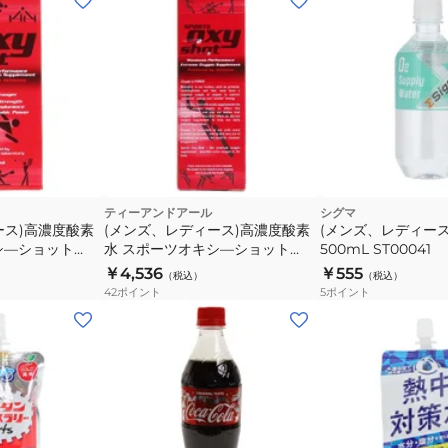
ティーアンドアール
シグマ
ース)高濃度酸素
(メンズ、レディース)高濃度酸素
(メンズ、レディース
シ―ショット
水 スポーツオキシ―ショット
500mL ST00041
250
45ml RFLSOS045
￥4,536
￥555
（税込）
（税込）
42
ポイント
5
ポイント