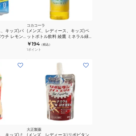
コカコーラ
ス、キッズ)パ
(メンズ、レディース、キッズ)ペ
ウチ レモン
ットボトル飲料 綾鷹 ミネラル緑
 塩分補給 熱中
茶 650ml
￥194
（税込）
ち運び ドリン
1
ポイント
大正製薬
ス、キッズ)ミ
(メンズ、レディース)リポビタン