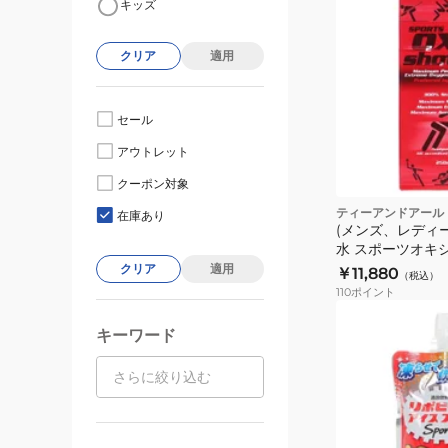
キッズ
クリア
適用
セール
アウトレット
クーポン対象
ティーアンドアール
在庫あり
(メンズ、レディ
水 スポーツオキ
250ml RFLSOS
クリア
適用
￥11,880
（税込）
110
ポイント
(メ
キーワード
ン
ズ、
レ
デ
ィ