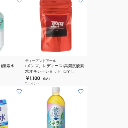
ティーアンドアール
)酸素水
(メンズ、レディース)高濃度酸素
水オキシーショット 10ml
RFLSOS010
￥1,188
（税込）
11
ポイント