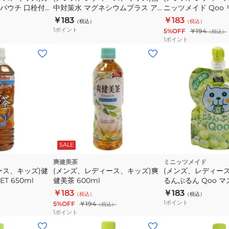
パウチ 口栓付パ
中対策水 マグネシウムプラス ア
ニッツメイド Qoo 
セロラ味 500ml 水分補給 塩分補
￥183
￥183
（税込）
（税込）
給 熱中症対策 暑さ対策 持ち運び
1
ポイント
5%OFF
￥194
（税込）
ドリンク
1
ポイント
SALE
爽健美茶
ミニッツメイド
ース、キッズ)健
(メンズ、レディース、キッズ)爽
(メンズ、レディー
T 650ml
健美茶 600ml
るんぷるん Qoo 
HP125
￥183
￥183
（税込）
（税込）
1
ポイント
5%OFF
￥194
（税込）
1
ポイント