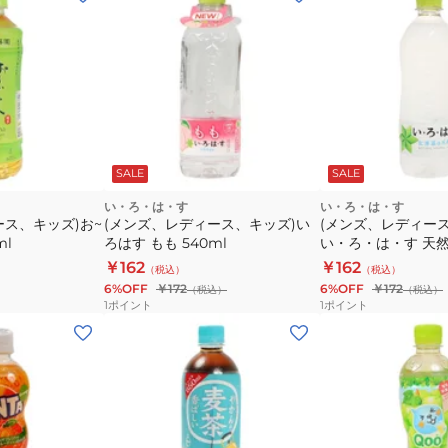
SALE
SALE
い・ろ・は・す
い・ろ・は・す
ース、キッズ)お~
(メンズ、レディース、キッズ)い
(メンズ、レディース
ml
ろはす もも 540ml
い・ろ・は・す 天然水
P540
￥162
￥162
（税込）
（税込）
6%OFF
￥172
6%OFF
￥172
（税込）
（税込）
1
ポイント
1
ポイント