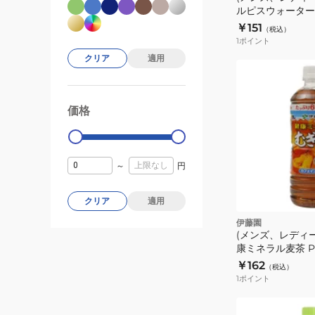
ルピスウォーター
ん
ウチ300g
￥151
ご
（税込）
1
ポイント
風
クリア
適用
味
06238
価格
99000
0
～
円
クリア
適用
伊藤園
(メンズ、レディ
康ミネラル麦茶 PE
￥162
（税込）
1
ポイント