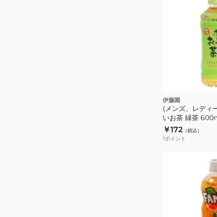
伊藤園
(メンズ、レディ
いお茶 緑茶 600
￥172
（税込）
1
ポイント