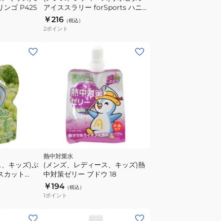
リンゴ P425
アイススラリー forSports ハニー
レモン風味 120g 06419
￥216
（税込）
2
ポイント
熱中対策水
ス、キッズ)ぷ
(メンズ、レディース、キッズ)熱
マスカット
中対策ゼリー ブドウ 18
￥194
（税込）
1
ポイント