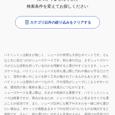
検索条件を変えてお探しください
カテゴリ以外の絞り込みをクリアする
バドミントンは動きが激しく、シューズの管理も大切なポイントです。そん
なときに役立つのがシューズケースです。初心者の方は、まずシューズケー
スがどんな役割を持っているのかを理解すると選びやすくなります。シュー
ズケースは、バドミントンシューズを持ち運ぶ際に汚れや傷から守るだけで
なく、湿気や臭いのこもりを防ぐ工夫が施されているものもあります。特に
バドミントンは屋内スポーツなので、汗や湿気がシューズにこもりやすいた
め、通気性の良い素材を選ぶことが快適さにつながります。
シューズケースを選ぶ際は、大きさや収納力も重要です。バドミントンシュ
ーズは軽量ですが、厚みがあるため、シューズがきちんと収まるサイズを選
ぶことが必須です。また、シューズ以外にも靴下やタオルを一緒に持ち運び
たい場合は、ポケットが複数あるタイプや仕切りのついたものを検討すると
便利です。さらに、持ち運びのしやすさも見逃せません。肩掛けや手提げの