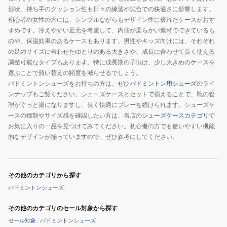
形状、持ち手のクッション性も日々の練習や試合での快適さに影響します。
初心者の女性の方には、シンプルながらもデザイン性に優れたケースがおす
すめです。冷えやすい足元を考慮して、内側が柔らかい素材でできているも
のや、保温効果のあるケースもあります。男性やキッズ向けには、それぞれ
の足のサイズに合わせたゆとりのある大きさや、成長に合わせて長く使える
調整可能なタイプもあります。特に成長期の子供は、少し大きめのケースを
選ぶことで買い替えの頻度を減らせるでしょう。
バドミントンシューズをお持ちの方は、ぜひ
バドミントン用シューズ
のライ
ンナップもご覧ください。シューズケースとセットで揃えることで、靴の管
理がぐっと楽になりますし、長く快適にプレーを続けられます。シューズケ
ースの種類やサイズ感を確認したい方は、当店の
シューズケースカテゴリ
で
お気に入りの一品を見つけてみてください。初心者の方でも使いやすい機能
的なデザインが揃っていますので、ぜひ参考にしてください。
その他のカテゴリから探す
バドミントンシューズ
その他のカテゴリのセール対象から探す
セール対象
/
バドミントンシューズ