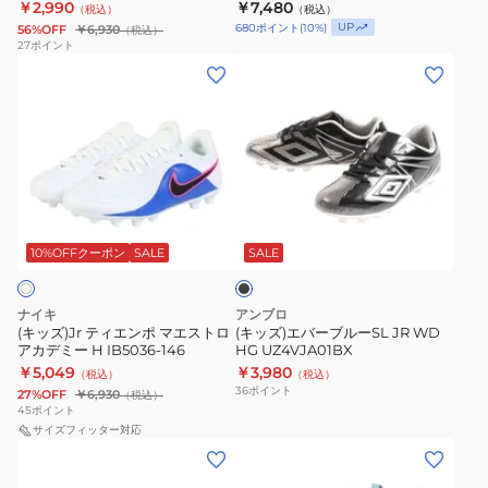
￥2,990
￥7,480
（税込）
（税込）
ミ
ロ
UP
680
ポイント
(
10
%)
56%OFF
￥6,930
（税込）
ー
ア
27
ポイント
(キ
(キ
HG
カ
ッ
ッ
DV4349-
デ
ズ)Jr
ズ)
402
ミ
テ
エ
ー
ィ
バ
HG
エ
ー
IH1807-
ブ
ン
ブ
901
ラ
ポ
ル
ッ
10%OFFクーポン
SALE
SALE
ク
マ
ー
エ
SL
ナイキ
アンブロ
ス
JR
(キッズ)Jr ティエンポ マエストロ
(キッズ)エバーブルーSL JR WD
アカデミー H IB5036-146
HG UZ4VJA01BX
ト
WD
￥5,049
￥3,980
（税込）
（税込）
ロ
HG
36
ポイント
27%OFF
￥6,930
（税込）
ア
UZ4VJA01BX
45
ポイント
カ
サイズフィッター対応
(キ
(キ
デ
ッ
ッ
ミ