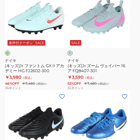
ズ)Jr
ズ)Jr
ー
フ
ズ
H
ァ
ー
IB5036-
ン
ム
146
グ
ト
ヴ
リ
ム
ェ
条件付クーポン
SALE
SALE
ー
ン
GX
イ
×
II
パ
グ
ナイキ
ナイキ
ア
ー
レ
(キッズ)Jr ファントム GX II アカ
(キッズ)Jr ズーム ヴェイパー 16
ー
デミー HG FJ2602-300
ア FQ8407-301
カ
16
￥3,980
￥3,590
（税込）
（税込）
デ
ア
46%OFF
￥7,480
52%OFF
￥7,480
（税込）
（税込）
ミ
FQ8407-
36
ポイント
32
ポイント
(キ
(キ
ー
301
ッ
ッ
HG
ズ)Jr
ズ)
FJ2602-
テ
ジ
300
ィ
ュ
エ
ニ
ブ
ン
ア