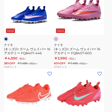
ズ)Jr
ズ)Jr
ズ
ズ
ー
ー
ム
ム
ピ
ヴ
ヴ
ン
ェ
ェ
ク
SALE
SALE
イ
イ
パ
パ
ナイキ
ナイキ
ー
ー
(キッズ)Jr ズーム ヴェイパー 16
(キッズ)Jr ズーム ヴェイパー 16
アカデミー FQ8407-446
アカデミー FQ8407-600
16
16
￥4,590
￥2,990
（税込）
（税込）
ア
ア
38%OFF
￥7,480
60%OFF
￥7,480
（税込）
（税込）
カ
カ
41
ポイント
27
ポイント
(キ
(キ
デ
デ
ッ
ッ
ミ
ミ
ズ)Jr
ズ)Jr
ー
ー
レ
ズ
FQ8407-
FQ8407-
ジ
ー
446
600
ェ
ム
レ
ン
ヴ
ッ