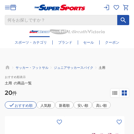
さらに絞り込む
スポーツ・カテゴリ
ブランド
セール
クーポン
サッカー・フットサル
ジュニアサッカースパイク
土用
おすすめ
順表示
土用
の商品一覧
20
件
おすすめ順
人気順
新着順
安い順
高い順
(キ
(キ
ッ
ッ