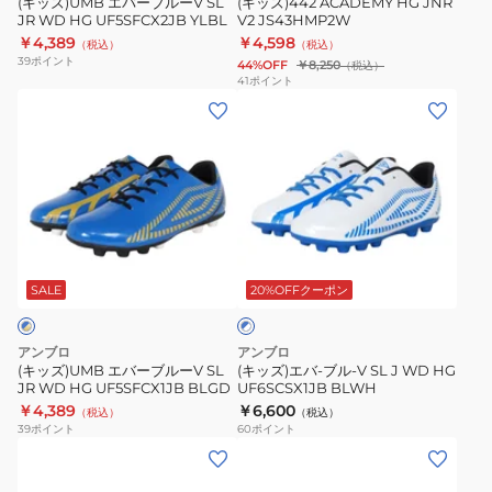
ッ
(キッズ)UMB エバーブルーV SL
(キッズ)442 ACADEMY HG JNR
ド
JR WD HG UF5SFCX2JB YLBL
V2 JS43HMP2W
JR
￥4,389
￥4,598
（税込）
（税込）
WD
39
ポイント
44%OFF
￥8,250
（税込）
HG
41
ポイント
(キ
(キ
UF5SFCX2JB
ッ
ッ
YLBL
ズ)UMB
ズ)
エ
エ
バ
バ-
ー
ブ
ブ
ブ
ル-
ル
ル
V
SALE
20%OFFクーポン
ー
×
ー
SL
ホ
V
J
ワ
アンブロ
アンブロ
SL
WD
イ
(キッズ)UMB エバーブルーV SL
(キッズ)エバ-ブル-V SL J WD HG
ト
JR WD HG UF5SFCX1JB BLGD
UF6SCSX1JB BLWH
JR
HG
￥4,389
￥6,600
（税込）
（税込）
WD
UF6SCSX1JB
39
ポイント
60
ポイント
HG
BLWH
(キ
(キ
UF5SFCX1JB
ッ
ッ