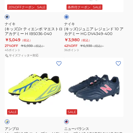
ル
ポ
レ
ー
20%OFFクーポン
SALE
条件付クーポン
SALE
マ
ジ
エ
ェ
ナイキ
ナイキ
ス
ン
(キッズ)Jr ティエンポ マエストロ
(キッズ)ジュニア レジェンド 10 ア
アカデミー H IB5036-040
カデミー HG DV4349-400
ト
ド
￥5,049
￥3,980
（税込）
（税込）
ロ
10
27%OFF
￥6,930
42%OFF
￥6,930
（税込）
（税込）
ア
ア
45
ポイント
36
ポイント
カ
サイズフィッター対応
カ
(キ
(キ
デ
デ
ッ
ッ
ミ
ミ
ズ)UMB
ズ)442
ー
ー
エ
ACADEMY
H
HG
バ
HG
IB5036-
DV4349-
ー
JNR
040
400
ネ
ブ
V2
イ
ル
JS43HMP2W
SALE
SALE
ビ
ー
ー
×
V
レ
アンブロ
ニューバランス
SL