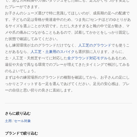
で、急な方向転換や力強いダッシュをした際にも、足元がぐらつかず安定し
デ
エ
ン
たプレーができます。
ミ
ン
ト
お子さんのシューズ選びで特に意識してほしいのが、成長期の足への配慮で
ー
ポ
ム
す。子どもの足は骨格が発達途中のため、つま先に1センチほどのゆとりがあ
HG
マ
6
るサイズを選ぶことが大切です。ただし大きすぎると靴の中で足が動き、マ
IO1194-
エ
LOW
メや爪の痛みにつながることもあるので、試着してかかとをしっかり固定し
600
ス
ア
た状態で確認してみてください。
もし練習環境が土のグラウンドだけでなく、
人工芝のグラウンド
でも使うこ
ト
カ
とがあるなら、
人工芝・土兼用のスパイク
も選択肢に入ります。さらに、
ロ
デ
土・人工芝・天然芝すべてに対応した
全グラウンド対応モデル
もあるため、
ア
ミ
遠征や大会で異なる環境でのプレーが増えてきたタイミングで検討してみる
カ
ー
のもよいでしょう。
デ
HQ2046-
まずは今の練習場所のグラウンドの種類を確認してから、お子さんの足にし
ミ
600
っかりとフィットする一足を選んであげてください。足元の安心感は、プレ
ー
ーの自信と思い切りの良さに直結します。
HG
IB5036-
100
さらに絞り込む
土用
/
セール対象
ブランドで絞り込む