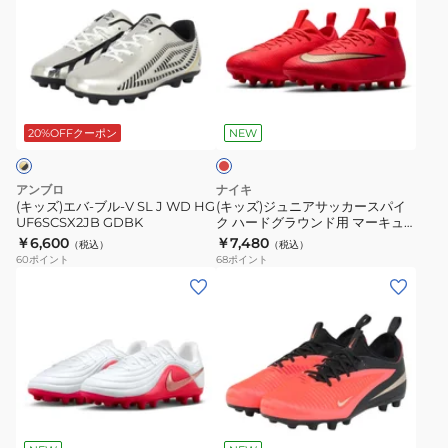
BLGD
ズ)
ズ)
エ
ジ
バ-
ュ
ブ
ニ
レ
ル-
ア
ッ
V
サ
ド
20%OFFクーポン
NEW
SL
ッ
J
カ
アンブロ
ナイキ
WD
ー
(キッズ)エバ-ブル-V SL J WD HG
(キッズ)ジュニアサッカースパイ
UF6SCSX2JB GDBK
ク ハードグラウンド用 マーキュ
HG
ス
リアル ヴェイパー 17 アカデミー
￥6,600
￥7,480
（税込）
（税込）
UF6SCSX2JB
パ
HG IO1194-600
60
ポイント
68
ポイント
GDBK
イ
(キ
(キ
ク
ッ
ッ
ハ
ズ)
ズ)
ー
ジ
ジ
ド
ュ
ュ
グ
ニ
ニ
レ
ラ
ア
ア
ッ
ウ
サ
サ