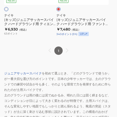
ド
NEW
NEW
ン
ッ
ッ
ド
カ
カ
ナイキ
ナイキ
用
ー
ー
(キッズ)ジュニアサッカースパイ
(キッズ)ジュニアサッカースパイ
マ
ク ハードグラウンド用 ティエン
ク ハードグラウンド用 ファント
ス
ス
ポ マエストロ アカデミー HG
ム 6 LOW アカデミー HQ2046-
￥6,930
￥7,480
ー
（税込）
（税込）
パ
パ
IB5036-100
600
63
ポイント
UP
340
ポイント
(
5
%)
キ
イ
イ
ュ
ク
ク
リ
ハ
ハ
1
ア
ー
ー
ル
ド
ド
ヴ
グ
グ
ジュニアサッカースパイク
を初めて選ぶとき、「どのグラウンドで使うか」
ェ
ラ
ラ
が一番大切な選び方のポイントです。日本の少年サッカーでは、土のグラウ
イ
ウ
ウ
ンドでの練習や試合が今も多く、そのような環境で力を発揮するために作ら
パ
ン
ン
れたのが土用スパイクです。
ー
ド
ド
土のグラウンドは雨の後には泥でぬかるみ、晴れた日には固く締まるなど、
17
用
用
コンディションが日によって大きく変わるのが特徴です。土用スパイクは、
ア
テ
フ
そんな変化しやすい地面でもしっかりと踏ん張れるよう、靴底の突起（スタ
カ
ッド）が土に深く刺さり込む形状に設計されています。この構造のおかげ
ィ
ァ