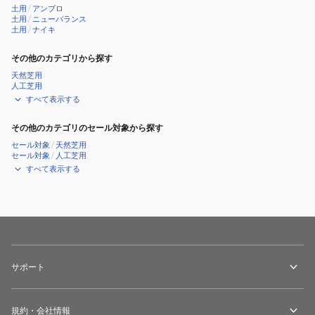
土用
/
アンブロ
土用
/
ニューバランス
土用
/
ナイキ
その他のカテゴリから探す
天然芝用
人工芝用
すべて表示する
その他のカテゴリのセール対象から探す
セール対象
/
天然芝用
セール対象
/
人工芝用
すべて表示する
サポート
規約・会社情報