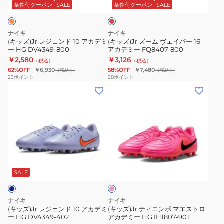
ド
ェ
ド
条件付クーポン
SALE
条件付クーポン
SALE
10
イ
ア
パ
ナイキ
ナイキ
カ
ー
(キッズ)Jr レジェンド 10 アカデミ
(キッズ)Jr ズーム ヴェイパー 16
ー HG DV4349-800
アカデミー FQ8407-800
デ
16
￥2,580
￥3,126
（税込）
（税込）
ミ
ア
62%OFF
￥6,930
58%OFF
￥7,480
（税込）
（税込）
ー
カ
23
ポイント
28
ポイント
(キ
(キ
HG
デ
ッ
ッ
DV4349-
ミ
ズ)Jr
ズ)Jr
800
ー
レ
テ
FQ8407-
ジ
ィ
800
ェ
エ
フ
ン
ン
ラ
ド
ポ
ッ
SALE
シ
10
マ
ュ
ア
エ
ピ
ナイキ
ナイキ
ン
カ
ス
(キッズ)Jr レジェンド 10 アカデミ
(キッズ)Jr ティエンポ マエストロ
ク
ー HG DV4349-402
アカデミー HG IH1807-901
デ
ト