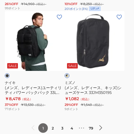
ト
ン
58L
グ 撥水 PC 大容量
KE7430 デイバッグ 通勤 通学
26%OFF
￥14,960
10%OFF
￥8,250
（税込）
（税込）
ッ
ズ
1369223
99
ポイント
UP
201
ポイント
(
3
%)
プ
バ
001
(メ
(メ
ロ
ッ
撥
ン
ン
ー
ク
水
ズ、
ズ、
デ
ト
ス
レ
レ
ィ
ゥ
ポ
デ
デ
ン
ス
ー
ィ
ィ
ブ
グ
ク
ツ
ー
ー
ラ
バ
ー
バ
ス)
ス、
SALE
SALE
ッ
ク
ッ
ル
ッ
ユ
キ
×
ク
バ
グ
ー
ッ
ゴ
ナイキ
ミズノ
パ
ッ
機
テ
ズ)
ー
(メンズ、レディース)ユーティリ
(メンズ、レディース、キッズ)シ
ル
ティ パワー バックパック 33L
ューズケース 33JM350195
ッ
ク
内
ィ
シ
ド
FN4120-010
￥8,478
￥1,082
（税込）
（税込）
ク
パ
持
リ
ュ
37%OFF
￥13,530
29%OFF
￥1,540
（税込）
（税込）
黒
ッ
ち
テ
ー
77
ポイント
9
ポイント
40L
ク
込
ィ
ズ
AC7580WBKW
リ
み
パ
ケ
･･･
1
2
3
4
79
デ
ニ
ワ
ー