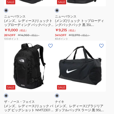
ズ
2.0
ネ
ス)
ッ
ト
型
ッ
SALE
SALE
ク
ボ
ド
ス
リ
グ
ッ
ッ
ロ
ュ
バ
プ
ニューバランス
ニューバランス
ク
ー
ッ
ッ
ロ
(メンズ、レディース)リュックト
(メンズ)リュック トップローディ
ップローディング バックパック
ングバックパック 黒 35L
ス
ス
ク
ク
ー
黒 40L AC7580WBK デイバッグ
AC3021SBK デイバッグ バックパ
￥11,000
￥9,215
（税込）
（税込）
2
ト
ト
パ
デ
撥水 PC タブレット 大容量
ック 大容量
26%OFF
￥14,960
34%OFF
￥13,970
（税込）
（税込）
30L
リ
ッ
ッ
ィ
100
ポイント
83
ポイント
NM82255
(メ
ン
(メ
プ
ク
ン
K
ン
グ
ン
ロ
グ
撥
ズ、
バ
ズ、
ー
バ
水
レ
ッ
レ
デ
ッ
PC
デ
グ
デ
ィ
ク
収
ィ
カ
ィ
ン
パ
ブ
納
ー
ー
ー
グ
ッ
ラ
ス)
キ
ス)
バ
ク
ッ
SALE
SALE
ク
リ
12L
ブ
ッ
黒
ュ
IB4356-
ラ
ク
35L
ザ・ノース・フェイス
ナイキ
ッ
320
ジ
パ
AC3021SBK
(メンズ、レディース)リュック バ
(メンズ、レディース)ブラジリア
ッグ ビッグショット NM72301 K
ダッフルバッグX ラージ 黒 95L
ク
ナ
リ
ッ
デ