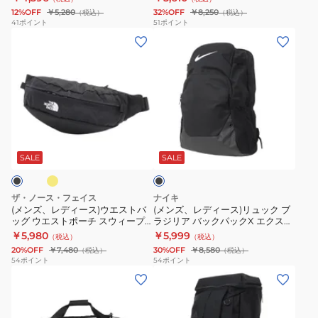
エ
バ
パ
ッ
グ
バ
グ 旅行 3WAY
12%OFF
￥5,280
32%OFF
￥8,250
（税込）
（税込）
ス
ッ
ッ
フ
ボ
ッ
41
ポイント
51
ポイント
(メ
(メ
ト
グ
ク
ル
ス
グ
ン
ン
パ
EP/Syst.
リ
バ
ト
ズ、
ズ、
ッ
黒
ニ
ッ
ン
レ
レ
ク
35L
ア
グ
バ
デ
デ
ク
CB849-
ロ
黒
ッ
ィ
ィ
ロ
JY9565
ゴ
40L
グ
イ
ブ
ー
ー
ス
ボ
黒
1369222
旅
ラ
ス)
ス)
ボ
ス
×
001
行
ッ
SALE
SALE
ク
ウ
リ
デ
ト
ピ
ス
バ
エ
ュ
ィ
ン
ン
ポ
ッ
ザ・ノース・フェイス
ナイキ
ス
ッ
バ
バ
ク
ー
グ
(メンズ、レディース)ウエストバ
(メンズ、レディース)リュック ブ
ッグ ウエストポーチ スウィープ
ラジリア バックパックX エクスト
ト
ク
ッ
ッ
32L
ツ
小
NM72304 4L
ララージ 黒 30L IB4400-010 バ
￥5,980
￥5,999
（税込）
（税込）
バ
ブ
グ
グ
MLY10-
バ
型
ックパック デイバッグ 大容量
20%OFF
￥7,480
30%OFF
￥8,580
（税込）
（税込）
ッ
ラ
2L
ジ
KE7431
ッ
54
ポイント
54
ポイント
(メ
(メ
グ
ジ
HM6120-
ム
デ
グ
ン
ン
ウ
リ
013
バ
イ
ズ、
ズ、
エ
ア
ッ
バ