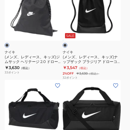
ズ、
ズ、
レ
レ
デ
デ
ィ
ィ
ブ
ー
ー
ラ
ス、
ス、
ッ
SALE
ク
キ
キ
ッ
ッ
ナイキ
ナイキ
ズ)
ズ)
(メンズ、レディース、キッズ)ジ
(メンズ、レディース、キッズ)ナ
ムサック ヘリテージ 2.0 ドロース
ップザック ブラジリア ドローコ
ジ
ナ
トリングバッグ 黒 12L IB4356-
ードバッグ 黒 18L IB4409-010
￥3,630
￥3,547
（税込）
（税込）
ム
ッ
010 ナップザック ナップサック
ナップサック ジムバッグ
33
ポイント
2%OFF
￥3,630
（税込）
サ
プ
32
ポイント
(メ
(メ
ッ
ザ
ン
ン
ク
ッ
ズ、
ズ、
ヘ
ク
レ
レ
リ
ブ
デ
デ
テ
ラ
ィ
ィ
ー
ジ
ブ
ー
ー
ジ
リ
ラ