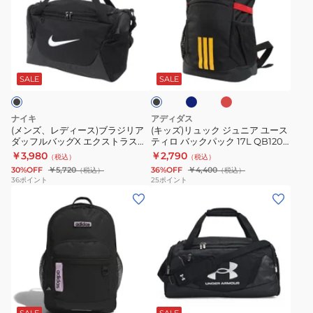
レ
リ
ッ
ー
デ
ュ
ク
ト
ィ
ッ
黒
バ
ネ
レ
ブ
ー
ク
40L
ッ
イ
ッ
ラ
ビ
ド
ス)
ジ
HQ270-
グ
ッ
SALE
SALE
ー
ク
ブ
ュ
JY9545
2.0
ラ
ニ
デ
黒
ナイキ
アディダス
ジ
ア
イ
22L
(メンズ、レディース)ブラジリア
(キッズ)リュック ジュニア ユース
ダッフルバッグX エクストラスモ
ティロ バックパック 17L QB120
リ
ユ
バ
FZ1320-
ール 黒 24L IB4398-010 ダッフ
リュクサック 子供用リュック デ
￥3,980
￥2,790
（税込）
（税込）
ア
ー
ッ
010
ルバッグ ボストンバッグ 旅行バ
イバッグ
30%OFF
￥5,720
36%OFF
￥4,400
（税込）
（税込）
ッグ 小型
ダ
ス
グ
サ
36
ポイント
25
ポイント
(レ
(メ
ッ
テ
バ
ブ
デ
ン
フ
ィ
ッ
バ
ィ
ズ、
ル
ロ
ク
ッ
ー
レ
バ
バ
パ
グ
ス)
デ
ッ
ッ
ッ
肩
リ
ィ
グ
ク
ク
掛
ブ
ュ
ー
X
パ
大
け
ラ
ッ
ス)
エ
ッ
型
手
SALE
SALE