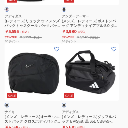
ッ
ク
ク
ボ
ク
ク
大
持
ウ
ス
ス
17L
容
ち
アディダス
アンダーアーマー
ィ
ト
ト
QB120
量
(レディース)リュック ウィメンズ
(メンズ、レディース)ボストンバ
バックトゥスクール バックパック
ッグ アンディナイアブル 5.0 ダッ
メ
ン
ラ
リ
軽
リニアロゴ 黒×ピンク 32L
フルバッグ 黒 40L 1369222 001
￥5,595
￥3,980
（税込）
（税込）
ン
バ
ス
ュ
量
MLY10-KE7431 デイバッグ 通勤
スポーツバッグ
32%OFF
￥8,250
32%OFF
￥5,940
（税込）
（税込）
通学
ズ
ッ
モ
ク
50
ポイント
36
ポイント
(メ
(メ
バ
グ
ー
サ
ン
ン
ッ
ア
ル
ッ
ズ、
ズ、
ク
ン
黒
ク
レ
レ
ト
デ
24L
子
デ
デ
ゥ
ィ
IB4398-
供
ィ
ィ
ス
ナ
010
用
ブ
ー
ー
ク
イ
ダ
リ
ラ
ス)
ス)
ー
ア
ッ
ュ
ッ
SALE
SALE
ク
オ
ダ
ル
ブ
フ
ッ
ー
ッ
バ
ル
ル
ク
ナイキ
アディダス
ラ
フ
ッ
5.0
バ
デ
(メンズ、レディース)オーラ ウエ
(メンズ、レディース)ダッフルバ
ストパック クロスボディバッグ
ッグ EP/Syst. 黒 35L CB849-
ウ
ル
ク
ダ
ッ
イ
2L HM6120-013
JY9565 ボストンバッグ ジムバッ
￥4,596
￥5,610
（税込）
（税込）