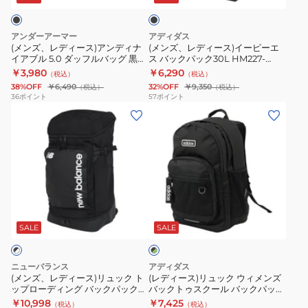
ク
ア
イ
ッ
バ
ン
ー
ク
ッ
アンダーアーマー
アディダス
デ
ピ
2WAY
ク
(メンズ、レディース)アンディナ
(メンズ、レディース)イーピーエ
イアブル 5.0 ダッフルバッグ 黒
ス バックパック30L HM227-
ィ
ー
ジ
パ
58L 1369223 001 撥水 スポーツバ
JY9548
￥3,980
￥6,290
（税込）
（税込）
ナ
エ
ム
ッ
ッグ 機内持ち込み
38%OFF
￥6,490
32%OFF
￥9,350
（税込）
（税込）
イ
ス
バ
ク
36
ポイント
57
ポイント
(メ
(レ
ア
バ
ッ
デ
ン
デ
ブ
ッ
グ
イ
ズ、
ィ
ル
ク
ト
バ
レ
ー
5.0
パ
ラ
ッ
デ
ス)
ダ
ッ
ベ
グ
ィ
リ
ッ
ク
ル
大
ブ
ー
ュ
フ
30L
バ
容
ラ
ス)
ッ
ル
HM227-
ッ
量
SALE
SALE
ッ
ク
リ
ク
バ
JY9548
グ
×
ュ
ウ
ッ
グ
ニューバランス
アディダス
ッ
ィ
リ
グ
(メンズ、レディース)リュック ト
(レディース)リュック ウィメンズ
ー
ップローディング バックパック
バックトゥスクール バックパック
ク
メ
黒
ン
黒 40L AC7580WBKW デイバッ
リニアロゴ 黒 32L MLY10-
￥10,998
￥7,425
（税込）
（税込）