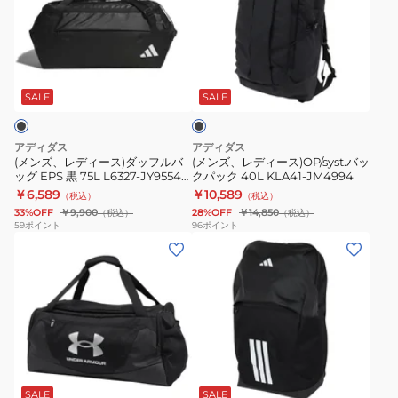
レ
レ
ス
バ
グ
ッ
デ
デ
ト
ッ
旅
グ
ィ
ィ
ポ
ク
行
通
ブ
ー
ー
ー
パ
3WAY
勤
ラ
ス)
ス)OP/syst.
チ
ッ
通
ッ
SALE
SALE
ク
ダ
バ
ス
ク
学
ッ
ッ
ウ
X
アディダス
アディダス
フ
ク
ィ
エ
(メンズ、レディース)ダッフルバ
(メンズ、レディース)OP/syst.バッ
ッグ EPS 黒 75L L6327-JY9554
クパック 40L KLA41-JM4994
ル
パ
ー
ク
リュック 2WAY ジムバッグ トラ
￥6,589
￥10,589
（税込）
（税込）
バ
ッ
プ
ス
ベルバッグ
33%OFF
￥9,900
28%OFF
￥14,850
（税込）
（税込）
ッ
ク
NM72304
ト
59
ポイント
96
ポイント
(メ
(メ
グ
40L
4L
ラ
ン
ン
EPS
KLA41-
ラ
ズ、
ズ、
黒
JM4994
ー
レ
レ
75L
ジ
デ
デ
L6327-
黒
ィ
ィ
JY9554
30L
ブ
ー
ー
リ
IB4400-
ラ
ス)
ス)
ュ
010
ッ
SALE
SALE