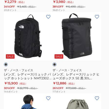
ング ネッククーラー 暑さ対策 冷
IB4394-010 ダッフルバッグ ボス
￥2,279
￥3,980
（税込）
（税込）
イ
ア
ミ
ダ
ザ
ク
却グッズ
トンバッグ 旅行バッグ 小型
34%OFF
￥3,465
38%OFF
￥6,490
（税込）
（税込）
ス
ダ
デ
ッ
ッ
ジ
20
ポイント
36
ポイント
(メ
(メ
ス
ッ
ィ
フ
ク
ム
ン
ン
ト
フ
ア
ル
ナ
バ
ズ、
ズ、
ロ
ル
ム
ジ
ッ
ッ
レ
レ
ン
バ
黒
ム
プ
グ
デ
デ
グ
ッ
60L
バ
サ
ィ
ィ
青
グ
IB4392-
ッ
ッ
ブ
ー
ー
IS-
X
010
グ
ク
ラ
ス)
ス)
001
ス
ダ
ス
ッ
SALE
SALE
ク
リ
リ
ア
モ
ッ
ポ
ュ
ュ
イ
ー
フ
ー
ザ・ノース・フェイス
ザ・ノース・フェイス
ッ
ッ
シ
ル
ル
ツ
(メンズ、レディース)リュック バ
(メンズ、レディース)リュック ヒ
ッグ ホットショット NM72302 K
ューズボックス SE 黒 30L
ク
ク
ン
黒
バ
バ
27L ブラック 通勤 通学 ビジネス
NM82510N K ノースフェイス デ
￥15,900
￥12,886
（税込）
（税込）
バ
ヒ
グ
40L
ッ
ッ
イバッグ バックパック
30%OFF
￥22,770
26%OFF
￥17,600
（税込）
（税込）
ッ
ュ
ネ
IB4394-
グ
グ
144
ポイント
117
ポイント
(メ
(メ
グ
ー
ッ
010
ボ
ボ
ン
ン
ホ
ズ
ク
ダ
ス
ス
ズ、
ズ、
ッ
ボ
ク
ッ
ト
ト