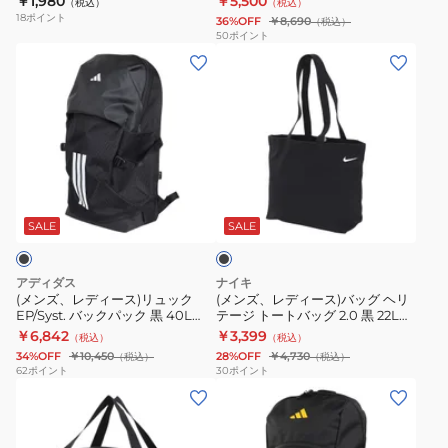
￥1,980
￥5,500
（税込）
（税込）
EZAC-
ー
黒
デ
ト
ス
18
ポイント
36%OFF
￥8,690
（税込）
19-
33
30L
イ
ン
型
50
ポイント
(メ
(メ
012
撥
NM82250
パ
バ
ン
ン
水
WS
ッ
ッ
ズ、
ズ、
大
学
ク
グ
レ
レ
容
生
通
デ
デ
量
部
勤
ィ
ィ
防
活
通
ブ
ー
ー
災
ス
学
ラ
ス)
ス)
地
ク
ビ
ッ
SALE
SALE
ク
リ
バ
震
エ
ジ
ュ
ッ
災
ア
ネ
アディダス
ナイキ
ッ
グ
害
バ
ス
(メンズ、レディース)リュック
(メンズ、レディース)バッグ ヘリ
EP/Syst. バックパック 黒 40L
テージ トートバッグ 2.0 黒 22L
ク
ヘ
対
ッ
HQ270-JY9545 デイバッグ バッ
FZ1320-010 サブバッグ 肩掛け 手
￥6,842
￥3,399
（税込）
（税込）
EP/Syst.
リ
策
グ
クパック 大型 大容量 軽量
持ち
34%OFF
￥10,450
28%OFF
￥4,730
（税込）
（税込）
バ
テ
リ
A4PC
62
ポイント
30
ポイント
(メ
(キ
ッ
ー
ュ
収
ン
ッ
ク
ジ
ッ
納
ズ、
ズ)
パ
ト
ク