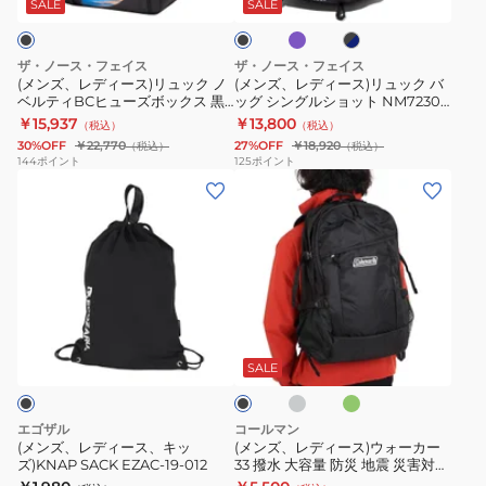
プ
ス)
ス)
ッ
デ
ア
旅
ッ
ッ
SALE
SALE
ル
ク
ク
リ
リ
ィ
バ
行
グ
×
ュ
ュ
フ
ッ
3WAY
大
ネ
ザ・ノース・フェイス
ザ・ノース・フェイス
イ
ッ
ッ
ェ
ク
型
(メンズ、レディース)リュック ノ
(メンズ、レディース)リュック バ
ビ
ベルティBCヒューズボックス 黒
ッグ シングルショット NM72303
ク
ク
ン
パ
ー
30L NM82250 WS 学生 部活 スク
小型 デイパック 通勤 通学 ビジネ
￥15,937
￥13,800
（税込）
（税込）
ノ
バ
ダ
ッ
エアバッグ A4PC収納
ス
30%OFF
￥22,770
27%OFF
￥18,920
（税込）
（税込）
ベ
ッ
ー
ク
144
ポイント
125
ポイント
(メ
(メ
ル
グ
ミ
黒
ン
ン
テ
シ
デ
37L
ズ、
ズ、
ィ
ン
ィ
TC657-
レ
レ
BC
グ
ア
KV3970
デ
デ
ヒ
ル
ム
デ
ィ
ィ
ュ
シ
60L
イ
ダ
グ
ブ
ー
ー
ー
ョ
TK959
バ
ー
リ
ラ
ク
ー
ス、
ス)
ズ
ッ
大
ッ
ッ
SALE
グ
ン
ク
キ
ウ
ボ
ト
容
グ
レ
ッ
ォ
ッ
NM72303
ー
量
ボ
エゴザル
コールマン
ズ)KNAP
ー
ク
小
ボ
ッ
(メンズ、レディース、キッ
(メンズ、レディース)ウォーカー
ズ)KNAP SACK EZAC-19-012
33 撥水 大容量 防災 地震 災害対策
SACK
カ
ス
型
ス
ク
リュック