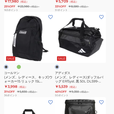
33L ブラック 通勤 通学 ビジネス
IB4391-010 ダッフルバッグ ボス
￥17,980
￥5,709
（税込）
（税込）
バ
ッ
ア
ク
イ
トンバッグ 特大容量 旅行バッグ
25%OFF
￥23,980
33%OFF
￥8,580
（税込）
（税込）
大型
ッ
プ
ダ
黒
バ
163
ポイント
51
ポイント
(メ
(メ
グ
ザ
ッ
40L
ッ
ン
ン
ビ
ッ
フ
AC7580WBK
グ
ズ、
ズ、
ッ
ク
ル
デ
バ
レ
レ
グ
ナ
バ
イ
ッ
デ
デ
シ
ッ
ッ
バ
ク
ィ
ィ
ョ
プ
グ
ッ
パ
グ
ブ
ー
ー
ッ
サ
X
グ
ッ
ラ
ス、
ス)
ト
ッ
ラ
撥
ク
ッ
SALE
SALE
ク
キ
ダ
NM72301
ク
ー
水
大
ッ
ッ
K
ジ
PC
容
コールマン
アディダス
ズ)
フ
33L
黒
タ
量
(メンズ、レディース、キッズ)ウ
(メンズ、レディース)ダッフルバ
ォーカー15 リュック 15L
ッグ EP/Syst. 黒 50L DL599-
ウ
ル
ブ
95L
ブ
2000038986 2000038991
JY9555 ボストンバッグ ジムバッ
￥3,998
￥5,539
（税込）
（税込）
ォ
バ
ラ
IB4391-
レ
グ 大容量 旅行 3WAY
31%OFF
￥5,830
40%OFF
￥9,350
（税込）
（税込）
ー
ッ
ッ
010
ッ
36
ポイント
50
ポイント
(メ
(メ
カ
グ
ク
ダ
ト
ン
ン
ー
EP/Syst.
通
ッ
大
ズ、
ズ、
15
黒
勤
フ
容