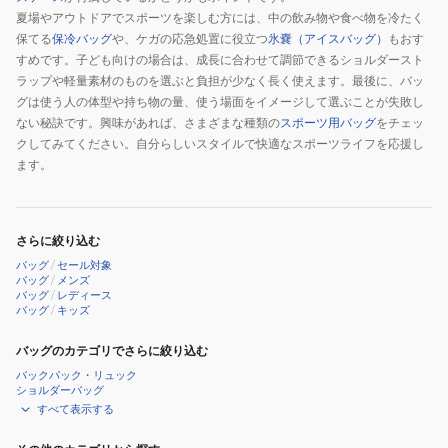
夏場やアウトドアでスポーツを楽しむ方には、中の飲み物や食べ物を冷たく
保てる
保冷バッグ
や、ケガの応急処置に役立つ
氷嚢（アイスバッグ）
もおす
すめです。子ども向けの場合は、成長に合わせて調節できるショルダースト
ラップや軽量素材のものを選ぶと負担が少なく長く使えます。最後に、バッ
グは使う人の体型や持ち物の量、使う場面をイメージして選ぶことが失敗し
ない秘訣です。興味があれば、さまざまな種類の
スポーツ用バッグ
をチェッ
クしてみてください。自分らしいスタイルで快適なスポーツライフを応援し
ます。
さらに絞り込む
バッグ
/
セール対象
バッグ
/
メンズ
バッグ
/
レディース
バッグ
/
キッズ
バッグのカテゴリでさらに絞り込む
バックパック・リュック
ショルダーバッグ
すべて表示する