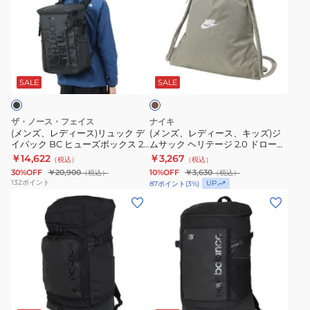
レ
レ
ト
ッ
ー
フ
ン
ン
デ
デ
シ
ク
ラ
ル
バ
バ
ィ
ィ
ョ
ス
ー
バ
ッ
ッ
カ
ー
ー
ッ
SE
暑
ッ
グ
グ
ー
ス)
ス、
ト
黒
さ
グ
大
旅
キ
SALE
SALE
リ
キ
NM72302
30L
対
ボ
容
行
ュ
ッ
K
NM82510N
策
ス
量
バ
ザ・ノース・フェイス
ナイキ
ッ
ズ)
27L
K
冷
ト
旅
ッ
(メンズ、レディース)リュック デ
(メンズ、レディース、キッズ)ジ
イパック BC ヒューズボックス 2
ムサック ヘリテージ 2.0 ドロース
ク
ジ
ブ
ノ
却
ン
行
グ
30L NM82255 K 撥水 PC収納
トリングバッグ カーキ 12L
￥14,622
￥3,267
（税込）
（税込）
デ
ム
ラ
ー
グ
バ
バ
IB4356-320 ナップザック ナップ
30%OFF
￥20,900
10%OFF
￥3,630
（税込）
（税込）
サック
イ
サ
ッ
ス
ッ
ッ
ッ
132
ポイント
UP
87
ポイント
(
3
%)
パ
ッ
ク
(メ
フ
(メ
ズ
グ
グ
ッ
ク
通
ン
ェ
ン
旅
中
ク
ヘ
勤
ズ、
イ
ズ)
行
型
BC
リ
通
レ
ス
リ
バ
ヒ
テ
学
デ
デ
ュ
ッ
ュ
ー
ビ
ィ
イ
ッ
グ
ブ
ー
ジ
ジ
ー
バ
ク
小
ラ