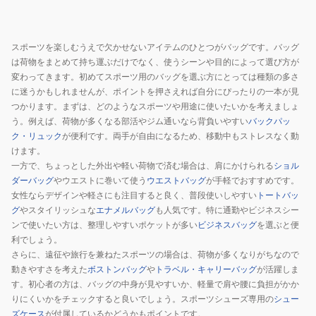
イ
ア
ー
ス
バ
ロ
バ
33JM350195
ッ
ゴ
ッ
スポーツを楽しむうえで欠かせないアイテムのひとつがバッグです。バッグ
グ
黒
ク
は荷物をまとめて持ち運ぶだけでなく、使うシーンや目的によって選び方が
撥
32L
パ
変わってきます。初めてスポーツ用のバッグを選ぶ方にとっては種類の多さ
水
MLY10-
ッ
に迷うかもしれませんが、ポイントを押さえれば自分にぴったりの一本が見
PC
つかります。まずは、どのようなスポーツや用途に使いたいかを考えましょ
KE7430
ク
う。例えば、荷物が多くなる部活やジム通いなら背負いやすい
バックパッ
大
デ
33L
ク・リュック
が便利です。両手が自由になるため、移動中もストレスなく動
容
イ
FN4120-
けます。
量
バ
010
一方で、ちょっとした外出や軽い荷物で済む場合は、肩にかけられる
ショル
ッ
ダーバッグ
やウエストに巻いて使う
ウエストバッグ
が手軽でおすすめです。
グ
女性ならデザインや軽さにも注目すると良く、普段使いしやすい
トートバッ
通
グ
やスタイリッシュな
エナメルバッグ
も人気です。特に通勤やビジネスシー
ンで使いたい方は、整理しやすいポケットが多い
勤
ビジネスバッグ
を選ぶと便
利でしょう。
通
さらに、遠征や旅行を兼ねたスポーツの場合は、荷物が多くなりがちなので
学
動きやすさを考えた
ボストンバッグ
や
トラベル・キャリーバッグ
が活躍しま
す。初心者の方は、バッグの中身が見やすいか、軽量で肩や腰に負担がかか
りにくいかをチェックすると良いでしょう。スポーツシューズ専用の
シュー
ズケース
が付属しているかどうかもポイントです。