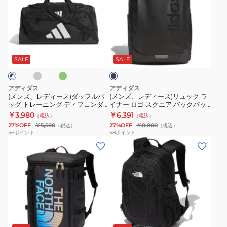
レ
レ
リ
50L
通
ル
量
デ
デ
ュ
DL599-
学
バ
ィ
ィ
ッ
JY9555
ビ
ッ
チ
グ
ブ
ー
ー
ク
ボ
ジ
グ
リ
ラ
ー
ス)
ス)
15L
ス
ネ
ボ
ッ
SALE
SALE
ン
ク
ダ
リ
2000038986
ト
ス
ス
ッ
ュ
2000038991
ン
ト
アディダス
アディダス
フ
ッ
バ
ン
(メンズ、レディース)ダッフルバ
(メンズ、レディース)リュック ラ
ッグ トレーニング ディフェンダ
イナー ロゴ スクエア バックパッ
ル
ク
ッ
バ
ー ミディアム 60L TK959 大容量
ク 黒 37L TC657-KV3970 デイバ
￥3,980
￥6,391
（税込）
（税込）
バ
ラ
グ
ッ
ボストンバッグ
ッグ ボックス型
27%OFF
￥5,500
27%OFF
￥8,800
（税込）
（税込）
ッ
イ
ジ
グ
36
ポイント
58
ポイント
(メ
(メ
グ
ナ
ム
特
ン
ン
ト
ー
バ
大
ズ、
ズ、
レ
ロ
ッ
容
レ
レ
ー
ゴ
グ
量
デ
デ
ニ
ス
大
旅
ィ
ィ
ン
ク
容
行
パ
ブ
ブ
ー
ー
グ
エ
量
バ
ー
ラ
ラ