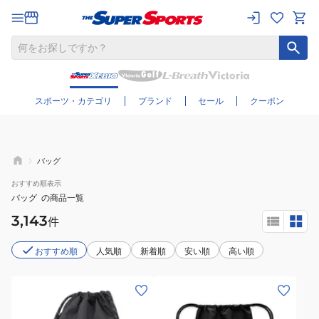
さらに絞り込む
スポーツ・カテゴリ
ブランド
セール
クーポン
バッグ
おすすめ
順表示
バッグ
の商品一覧
3,143
件
おすすめ順
人気順
新着順
安い順
高い順
(メ
(メ
ン
ン