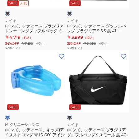
ス)
ス)
2.0
ア
ッ
SALE
人気
SALE
ク
ブ
ダ
ド
ド
ラ
ッ
ロ
ロ
ナイキ
ナイキ
ジ
フ
ー
ー
(メンズ、レディース)ブラジリア
(メンズ、レディース)ダッフルバ
トレーニングダッフルバッグ ミデ
ッグ ブラジリア 9.5 S 黒 41L
リ
ル
ス
コ
ィアム 黒 60L IB4392-010 ダッ
DM3976-010 ダッフル ジムバッ
￥4,719
￥3,999
（税込）
（税込）
ア
バ
ト
ー
フルバッグ ボストンバッグ 大容
グ スポーツバッグ ボストンバッ
34%OFF
￥7,150
33%OFF
￥6,050
（税込）
（税込）
量 旅行バッグ 中型
グ 旅行バッグ
ト
ッ
リ
ド
42
ポイント
36
ポイント
(メ
(メ
レ
グ
ン
バ
ン
ン
ー
ブ
グ
ッ
ズ、
ズ、
ニ
ラ
バ
グ
レ
レ
ン
ジ
ッ
黒
デ
デ
グ
リ
グ
18L
ィ
ィ
ダ
ア
黒
IB4409-
ブ
ー
ー
ッ
9.5
12L
010
ラ
ス、
ス)
フ
S
IB4356-
ナ
ッ
SALE
SALE
ク
キ
ブ
ル
黒
010
ッ
ッ
ラ
バ
41L
ナ
プ
MIクリエーションズ
ナイキ
ズ)
ジ
ッ
DM3976-
ッ
サ
(メンズ、レディース、キッズ)ア
(メンズ、レディース)ブラジリア
イスストロング 青 IS-001 アイシ
ダッフルバッグX スモール 黒 40L
ア
リ
グ
010
プ
ッ