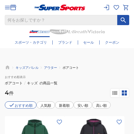
さらに絞り込む
スポーツ・カテゴリ
ブランド
セール
クーポン
キッズアパレル
アウター
ボアコート
おすすめ
順表示
ボアコート
/
キッズ
の商品一覧
4
件
おすすめ順
人気順
新着順
安い順
高い順
(キ
(キ
ッ
ッ