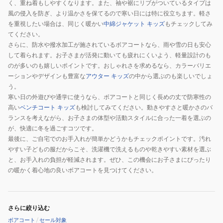
く、重ね着もしやすくなります。また、袖や裾にリブがついているタイプは
風の侵入を防ぎ、より温かさを保てるので寒い日には特に役立ちます。軽さ
を重視したい場合は、同じく暖かい
中綿ジャケット キッズ
もチェックしてみ
てください。
さらに、防水や撥水加工が施されているボアコートなら、雨や雪の日も安心
して着られます。お子さまが活発に動いても疲れにくいよう、軽量設計のも
のが多いのも嬉しいポイントです。おしゃれさを求めるなら、カラーバリエ
ーションやデザインも豊富な
アウター キッズ
の中から選ぶのも楽しいでしょ
う。
寒い日の外遊びや通学に使うなら、ボアコートと同じく長めの丈で防寒性の
高い
ベンチコート キッズ
も検討してみてください。動きやすさと暖かさのバ
ランスを考えながら、お子さまの体型や活動スタイルに合った一着を選ぶの
が、快適に冬を過ごすコツです。
最後に、ご自宅でのお手入れが簡単かどうかもチェックポイントです。汚れ
やすい子どもの服だからこそ、洗濯機で洗えるものや乾きやすい素材を選ぶ
と、お手入れの負担が軽減されます。ぜひ、この機会にお子さまにぴったり
の暖かく着心地の良いボアコートを見つけてください。
さらに絞り込む
ボアコート
/
セール対象