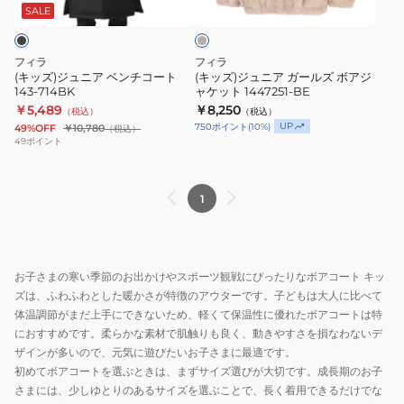
ベ
ガ
ジ
SALE
ュ
ン
ー
チ
ル
フィラ
フィラ
コ
ズ
(キッズ)ジュニア ベンチコート
(キッズ)ジュニア ガールズ ボアジ
143-714BK
ャケット 1447251-BE
ー
ボ
￥5,489
￥8,250
（税込）
（税込）
ト
ア
UP
750
ポイント
(
10
%)
49%OFF
￥10,780
（税込）
143-
ジ
49
ポイント
714BK
ャ
ケ
1
ッ
ト
1447251-
BE
お子さまの寒い季節のお出かけやスポーツ観戦にぴったりなボアコート キッ
ズは、ふわふわとした暖かさが特徴のアウターです。子どもは大人に比べて
体温調節がまだ上手にできないため、軽くて保温性に優れたボアコートは特
におすすめです。柔らかな素材で肌触りも良く、動きやすさを損なわないデ
ザインが多いので、元気に遊びたいお子さまに最適です。
初めてボアコートを選ぶときは、まずサイズ選びが大切です。成長期のお子
さまには、少しゆとりのあるサイズを選ぶことで、長く着用できるだけでな