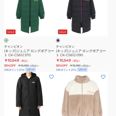
ズ)
ズ)
ジ
ジ
ュ
ュ
ニ
ニ
ブ
ア
ア
ラ
ロ
ロ
ッ
SALE
SALE
ク
ン
ン
グ
グ
チャンピオン
チャンピオン
ボ
ボ
(キッズ)ジュニア ロングボアコー
(キッズ)ジュニア ロングボアコー
ト CK-CS612 570
ト CK-CS612 090
ア
ア
￥10,549
￥10,549
（税込）
（税込）
コ
コ
30%OFF
￥15,180
30%OFF
￥15,180
（税込）
（税込）
ー
ー
UP
UP
285
ポイント
(
3
%)
285
ポイント
(
3
%)
ト
ト
(キ
(キ
CK-
CK-
ッ
ッ
CS612
CS612
ズ)
ズ)
570
090
ジ
ジ
ュ
ュ
ニ
ニ
ベ
ア
ア
ー