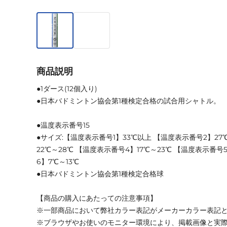
商品説明
●1ダース(12個入り)
●日本バドミントン協会第1種検定合格の試合用シャトル。
●温度表示番号15
●サイズ:【温度表示番号1】33℃以上 【温度表示番号2】27
22℃～28℃ 【温度表示番号4】17℃～23℃ 【温度表示番号
6】7℃～13℃
●日本バドミントン協会第1種検定合格球
【商品の購入にあたっての注意事項】
※一部商品において弊社カラー表記がメーカーカラー表記
※ブラウザやお使いのモニター環境により、掲載画像と実