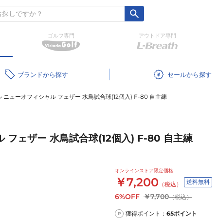
ゴルフ専門
アウトドア専門
ブランド
セール
ニューオフィシャル フェザー 水鳥試合球(12個入) F-80 自主練
ェザー 水鳥試合球(12個入) F-80 自主練
オンラインストア限定価格
￥7,200
送料無料
（税込）
6%OFF
￥7,700
（税込）
獲得ポイント：
65
ポイント
P