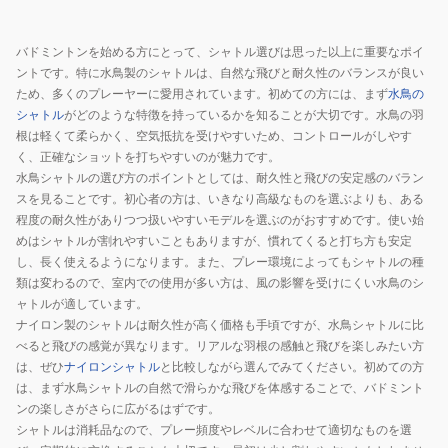
ミ
ン
バドミントンを始める方にとって、シャトル選びは思った以上に重要なポイ
ト
ントです。特に水鳥製のシャトルは、自然な飛びと耐久性のバランスが良い
ン
ため、多くのプレーヤーに愛用されています。初めての方には、まず
水鳥の
3in1
シャトル
がどのような特徴を持っているかを知ることが大切です。水鳥の羽
D45
根は軽くて柔らかく、空気抵抗を受けやすいため、コントロールがしやす
ー
く、正確なショットを打ちやすいのが魅力です。
水鳥シャトルの選び方のポイントとしては、耐久性と飛びの安定感のバラン
4
スを見ることです。初心者の方は、いきなり高級なものを選ぶよりも、ある
12
程度の耐久性がありつつ扱いやすいモデルを選ぶのがおすすめです。使い始
個
めはシャトルが割れやすいこともありますが、慣れてくると打ち方も安定
入
し、長く使えるようになります。また、プレー環境によってもシャトルの種
り
類は変わるので、室内での使用が多い方は、風の影響を受けにくい水鳥のシ
DM-
ャトルが適しています。
2146-
ナイロン製のシャトルは耐久性が高く価格も手頃ですが、水鳥シャトルに比
べると飛びの感覚が異なります。リアルな羽根の感触と飛びを楽しみたい方
NO4
は、ぜひ
ナイロンシャトル
と比較しながら選んでみてください。初めての方
は、まず水鳥シャトルの自然で滑らかな飛びを体感することで、バドミント
ンの楽しさがさらに広がるはずです。
シャトルは消耗品なので、プレー頻度やレベルに合わせて適切なものを選