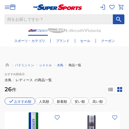
さらに絞り込む
スポーツ・カテゴリ
ブランド
セール
クーポン
バドミントン
シャトル
水鳥
商品一覧
おすすめ
順表示
水鳥
/
レディース
の商品一覧
26
件
おすすめ順
人気順
新着順
安い順
高い順