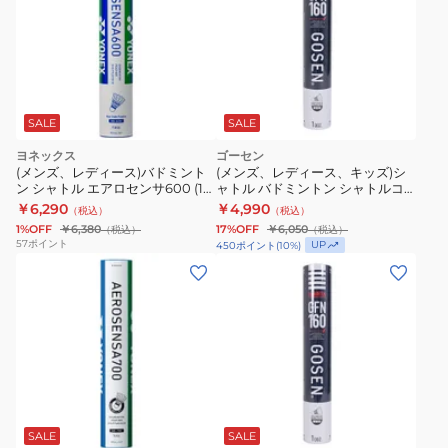
SALE
SALE
ヨネックス
ゴーセン
(メンズ、レディース)バドミント
(メンズ、レディース、キッズ)シ
ン シャトル エアロセンサ600 (12
ャトル バドミントン シャトルコ
個入) AS-600 自主練
ック GFN160 3 GFN1603
￥6,290
￥4,990
（税込）
（税込）
1%OFF
￥6,380
17%OFF
￥6,050
（税込）
（税込）
57
ポイント
UP
450
ポイント
(
10
%)
SALE
SALE