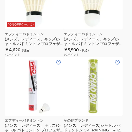
ミ
ン
ト
ン
10%OFFクーポン
プ
エフディーバドミントン
エフディーバドミントン
ロ
(メンズ、レディース、キッズ)シ
(メンズ、レディース、キッズ)シ
フ
ャトル バドミントン プロフェザ
ャトル バドミントン プロフェザ
ーPower 3 PF-6010-NO4
ーSuper 4 PF-6610-NO4
￥4,620
￥5,500
ェ
（税込）
（税込）
42
ポイント
50
ポイント
ザ
ー
EX-
4
PF-
6500-
NO4
エフディーバドミントン
その他ブランド
(メンズ、レディース、キッズ)シ
(メンズ、レディース)シャトル バ
ャトル バドミントン プロフェザ
ドミントン CP TRAININGー4 12