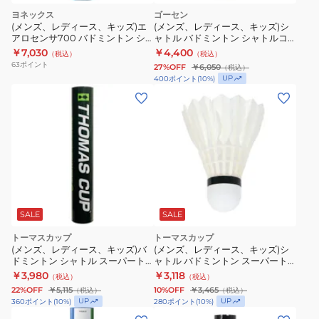
ヨネックス
ゴーセン
(メンズ、レディース、キッズ)エ
(メンズ、レディース、キッズ)シ
アロセンサ700 バドミントン シ
ャトル バドミントン シャトルコ
ャトル(12個入) AS-700 自主練
ック GFN160 4 GFN1604
￥7,030
￥4,400
（税込）
（税込）
63
ポイント
27%OFF
￥6,050
（税込）
UP
400
ポイント
(
10
%)
SALE
SALE
トーマスカップ
トーマスカップ
(メンズ、レディース、キッズ)バ
(メンズ、レディース、キッズ)シ
ドミントン シャトル スーパート
ャトル バドミントン スーパート
ーナメント(12個入) ST-6 自主練
ーナメント9 ST-9
￥3,980
￥3,118
（税込）
（税込）
22%OFF
￥5,115
10%OFF
￥3,465
（税込）
（税込）
UP
UP
360
ポイント
(
10
%)
280
ポイント
(
10
%)