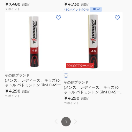
ー EX3 PF-6500-NO3
球入り CP-1509-NO4
￥7,480
￥4,730
（税込）
（税込）
68
ポイント
UP
430
ポイント
(
10
%)
(メ
ン
ズ、
レ
デ
ィ
ホ
ー
ワ
ス、
10%OFFクーポン
イ
ト
キ
その他ブランド
ッ
(メンズ、レディース、キッズ)シ
その他ブランド
ャトル バドミントン 3in1 D45ー3
ズ)
(メンズ、レディース、キッズ)シ
12個入り DM-2146-NO3
￥4,290
（税込）
ャトル バドミントン 3in1 D45ー4
シ
39
ポイント
12個入り DM-2146-NO4
￥4,290
（税込）
ャ
39
ポイント
ト
ル
バ
1
ド