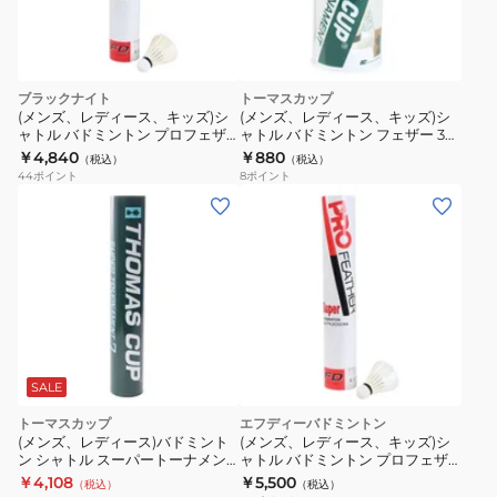
ブラックナイト
トーマスカップ
(メンズ、レディース、キッズ)シ
(メンズ、レディース、キッズ)シ
ャトル バドミントン プロフェザ
ャトル バドミントン フェザー 3個
ー Poweful3 PF-6510-NO3
入り TC-010
￥4,840
￥880
（税込）
（税込）
44
ポイント
8
ポイント
SALE
トーマスカップ
エフディーバドミントン
(メンズ、レディース)バドミント
(メンズ、レディース、キッズ)シ
ン シャトル スーパートーナメン
ャトル バドミントン プロフェザ
ト7(12個入) ST-7 自主練
ー Super3 PF-6610-NO3
￥4,108
￥5,500
（税込）
（税込）