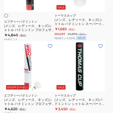
ー
ス、
SALE
キ
トーマスカップ
ッ
(メンズ、レディース、キッズ)シ
エフディーバドミントン
ャトル バドミントン スーパート
ズ)
(メンズ、レディース、キッズ)シ
ーナメント9 1/2ダース(6個入り)
￥1,683
ャトル バドミントン プロフェザ
（税込）
シ
ST-9 6P
ー Poweful-4 PF-6510-NO4
10%OFF
￥1,870
（税込）
￥4,840
（税込）
ャ
UP
150
ポイント
(
10
%)
44
ポイント
ト
ル
バ
ド
ミ
ン
ト
ン
5%OFFクーポン
SALE
プ
エフディーバドミントン
トーマスカップ
ロ
(メンズ、レディース、キッズ)シ
(メンズ、レディース、キッズ)バ
フ
ャトル バドミントン プロフェザ
ドミントン シャトル スーパート
ー Power3 PF-6010-NO3
ーナメント(12個入) ST-8+
￥4,620
￥3,450
ェ
（税込）
（税込）