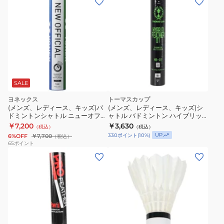
SALE
ヨネックス
トーマスカップ
(メンズ、レディース、キッズ)バ
(メンズ、レディース、キッズ)シ
ドミントンシャトル ニューオフィ
ャトル バドミントン ハイブリッ
シャル フェザー 水鳥試合球(12個
ドフェザー01 12個入り HB-01
￥7,200
￥3,630
（税込）
（税込）
入) F-80 自主練
UP
330
ポイント
(
10
%)
6%OFF
￥7,700
（税込）
65
ポイント
(メ
ン
ズ、
レ
デ
ィ