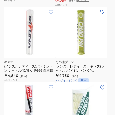
42
ポイント
10%OFF
￥3,850
（税込）
ザ
31
ポイント
ー
Poweful-
4
PF-
6510-
NO4
キズナ
その他ブランド
(メンズ、レディース)バドミント
(メンズ、レディース、キッズ)シ
ン シャトル(12個入) F666 自主練
ャトル バドミントン CP
TRAININGー3 12個入り CP-1509-
￥4,840
￥4,730
（税込）
（税込）
NO3
44
ポイント
UP
430
ポイント
(
10
%)