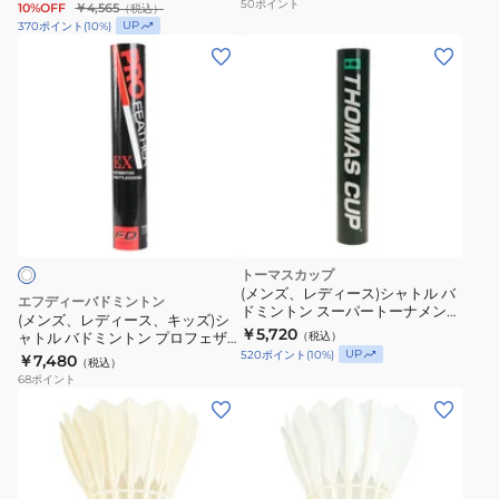
50
ポイント
10%OFF
￥4,565
（税込）
UP
370
ポイント
(
10
%)
(メ
ン
ズ、
レ
デ
ィ
ー
ス、
キ
トーマスカップ
ッ
(メンズ、レディース)シャトル バ
エフディーバドミントン
ドミントン スーパートーナメント
ズ)
(メンズ、レディース、キッズ)シ
4 ST-4 12球入
￥5,720
ャトル バドミントン プロフェザ
（税込）
シ
ー EX-4 PF-6500-NO4
UP
520
ポイント
(
10
%)
￥7,480
（税込）
ャ
68
ポイント
ト
ル
バ
ド