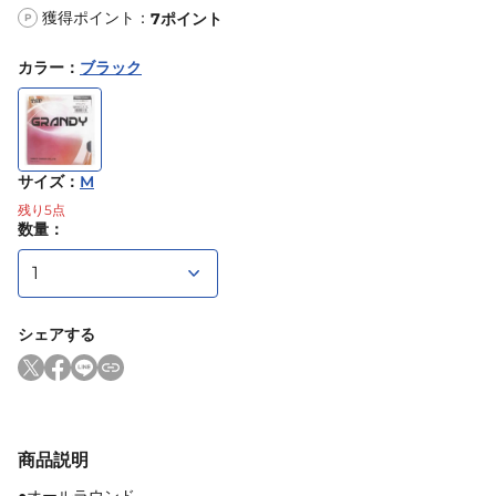
獲得ポイント：
7
ポイント
P
カラー
：
ブラック
サイズ
：
M
残り
5
点
数量：
シェアする
商品説明