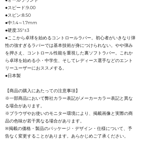
●オールラウンド
●スピード:9.00
●スピン:8.50
●中:1.4～1.7mm
●硬度:35°±3
●ここから卓球を始めるコントロールラバー。初心者がいきなり弾
性の強すぎるラバーでは基本技術が身につけられない。やや弾み
を押さえ、コントロール性能を重視した裏ソフトラバー。これか
ら卓球を始める小・中学生、そしてレディース選手などのエント
リーユーザーにおススメする。
●日本製
【商品の購入にあたっての注意事項】
※一部商品において弊社カラー表記がメーカーカラー表記と異な
る場合があります。
※ブラウザやお使いのモニター環境により、掲載画像と実際の商
品の色味が若干異なる場合があります。
※掲載の価格・製品のパッケージ・デザイン・仕様について、予
告なく変更することがあります。あらかじめご了承ください。