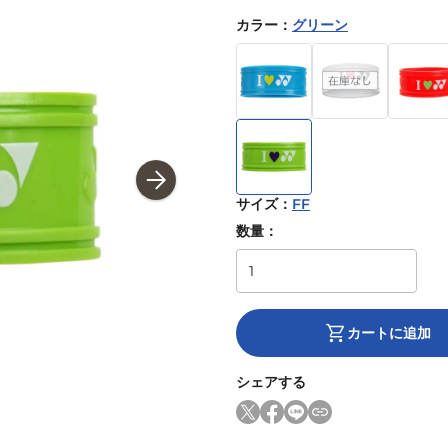
カラー
：
グリーン
サイズ
：
FF
数量：
カートに追加
シェアする