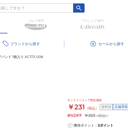
ゴルフ専門
アウトドア専門
ブランド
セール
バンド 1個入り AC173-008
オンラインストア限定価格
￥231
送料別
店舗受取
（税込）
8%OFF
￥253
（税込）
獲得ポイント：
2
ポイント
P