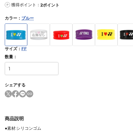
獲得ポイント：
2
ポイント
P
カラー
：
ブルー
サイズ
：
FF
数量：
シェアする
商品説明
●素材:シリコンゴム