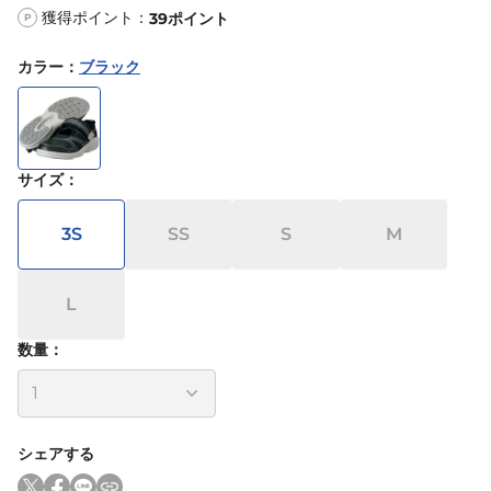
獲得ポイント：
39
ポイント
P
カラー
：
ブラック
サイズ
：
3S
SS
S
M
L
数量：
シェアする