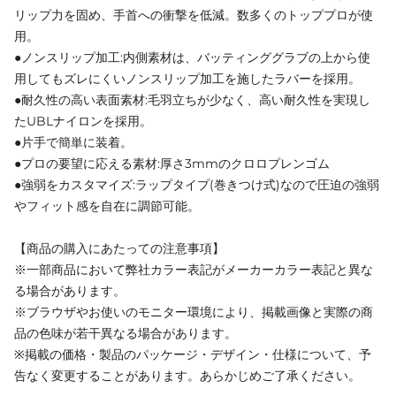
リップ力を固め、手首への衝撃を低減。数多くのトッププロが使
用。
●ノンスリップ加工:内側素材は、バッティンググラブの上から使
用してもズレにくいノンスリップ加工を施したラバーを採用。
●耐久性の高い表面素材:毛羽立ちが少なく、高い耐久性を実現し
たUBLナイロンを採用。
●片手で簡単に装着。
●プロの要望に応える素材:厚さ3mmのクロロプレンゴム
●強弱をカスタマイズ:ラップタイプ(巻きつけ式)なので圧迫の強弱
やフィット感を自在に調節可能。
【商品の購入にあたっての注意事項】
※一部商品において弊社カラー表記がメーカーカラー表記と異な
る場合があります。
※ブラウザやお使いのモニター環境により、掲載画像と実際の商
品の色味が若干異なる場合があります。
※掲載の価格・製品のパッケージ・デザイン・仕様について、予
告なく変更することがあります。あらかじめご了承ください。