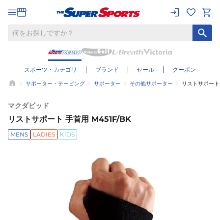
スポーツ・カテゴリ
ブランド
セール
クーポン
サポーター・テーピング
サポーター
その他サポーター
リストサポート 手
マクダビッド
リストサポート 手首用 M451F/BK
MENS
LADIES
KIDS