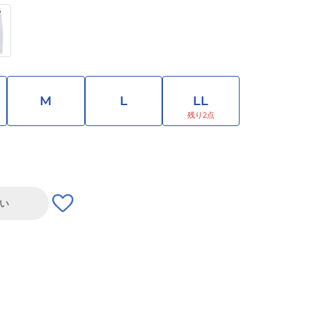
M
L
LL
い