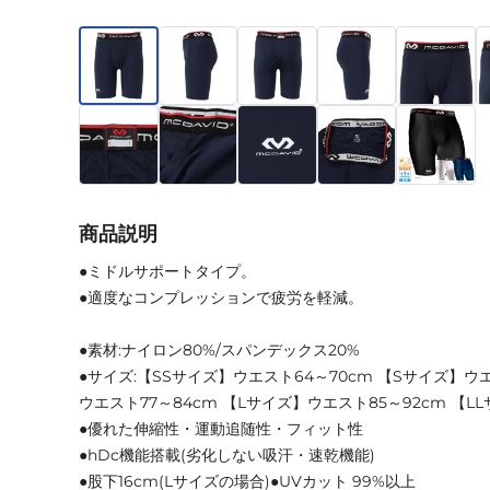
商品説明
●ミドルサポートタイプ。
●適度なコンプレッションで疲労を軽減。
●素材:ナイロン80%/スパンデックス20%
●サイズ:【SSサイズ】ウエスト64～70cm 【Sサイズ】ウ
ウエスト77～84cm 【Lサイズ】ウエスト85～92cm 【L
●優れた伸縮性・運動追随性・フィット性
●hDc機能搭載(劣化しない吸汗・速乾機能)
●股下16cm(Lサイズの場合)●UVカット 99%以上