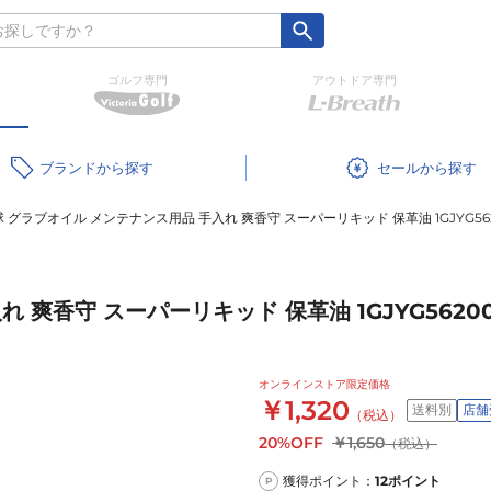
ゴルフ専門
アウトドア専門
ブランド
セール
 グラブオイル メンテナンス用品 手入れ 爽香守 スーパーリキッド 保革油 1GJYG56
 爽香守 スーパーリキッド 保革油 1GJYG5620
オンラインストア限定価格
￥1,320
送料別
店舗
（税込）
20%OFF
￥1,650
（税込）
獲得ポイント：
12
ポイント
P