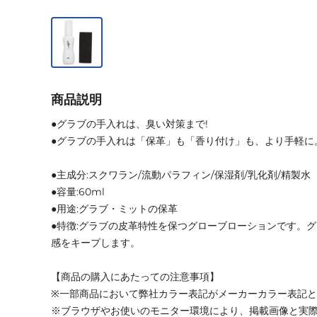
商品説明
●グラブの手入れは、臭い対策まで!
●グラブの手入れは「保革」も「香り付け」も、より手軽に
●主成分:スクワラン/流動パラフィン/保湿剤/乳化剤/精製水
●容量:60ml
●用途:グラブ・ミットの保革
●特徴:グラブの皮革特性を保つグローブローションです。
感をキープします。
【商品の購入にあたっての注意事項】
※一部商品において弊社カラー表記がメーカーカラー表記
※ブラウザやお使いのモニター環境により、掲載画像と実