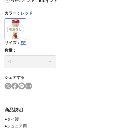
獲得ポイント：
6
ポイント
P
カラー
：
レッド
サイズ
：
FF
数量：
シェアする
商品説明
●タイ製
●ジュニア用