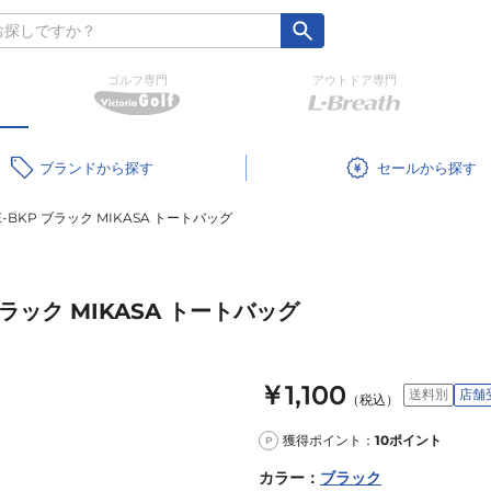
ゴルフ専門
アウトドア専門
ブランド
セール
E-BKP ブラック MIKASA トートバッグ
ブラック MIKASA トートバッグ
￥1,100
送料別
店舗
（税込）
獲得ポイント：
10
ポイント
P
カラー
：
ブラック