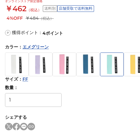
オンラインストア限定価格
￥462
送料別
店舗受取で送料無料
（税込）
4%OFF
￥484
（税込）
獲得ポイント：
4
ポイント
P
カラー
：
エメグリーン
サイズ
：
FF
数量：
シェアする