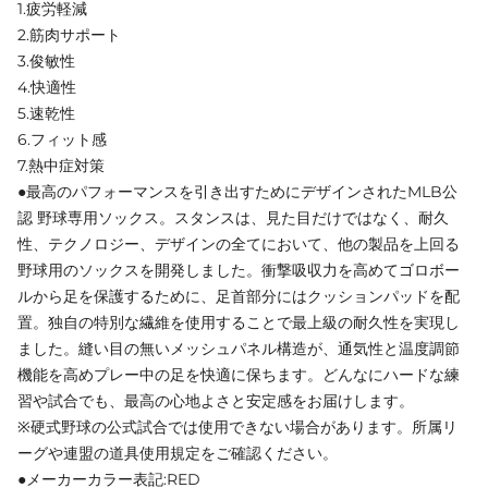
1.疲労軽減
2.筋肉サポート
3.俊敏性
4.快適性
5.速乾性
6.フィット感
7.熱中症対策
●最高のパフォーマンスを引き出すためにデザインされたMLB公
認 野球専用ソックス。スタンスは、見た目だけではなく、耐久
性、テクノロジー、デザインの全てにおいて、他の製品を上回る
野球用のソックスを開発しました。衝撃吸収力を高めてゴロボー
ルから足を保護するために、足首部分にはクッションパッドを配
置。独自の特別な繊維を使用することで最上級の耐久性を実現し
ました。縫い目の無いメッシュパネル構造が、通気性と温度調節
機能を高めプレー中の足を快適に保ちます。どんなにハードな練
習や試合でも、最高の心地よさと安定感をお届けします。
※硬式野球の公式試合では使用できない場合があります。所属リ
ーグや連盟の道具使用規定をご確認ください。
●メーカーカラー表記:RED