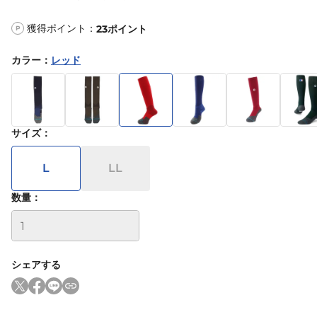
獲得ポイント：
23
ポイント
P
カラー
：
レッド
サイズ
：
L
LL
数量：
シェアする