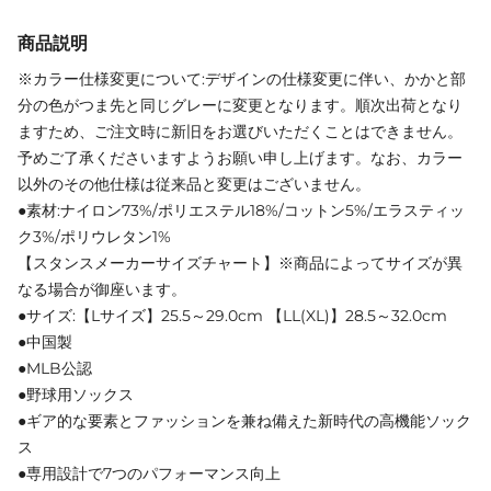
商品説明
※カラー仕様変更について:デザインの仕様変更に伴い、かかと部
分の色がつま先と同じグレーに変更となります。順次出荷となり
ますため、ご注文時に新旧をお選びいただくことはできません。
予めご了承くださいますようお願い申し上げます。なお、カラー
以外のその他仕様は従来品と変更はございません。
●素材:ナイロン73%/ポリエステル18%/コットン5%/エラスティッ
ク3%/ポリウレタン1%
【スタンスメーカーサイズチャート】※商品によってサイズが異
なる場合が御座います。
●サイズ:【Lサイズ】25.5～29.0cm 【LL(XL)】28.5～32.0cm
●中国製
●MLB公認
●野球用ソックス
●ギア的な要素とファッションを兼ね備えた新時代の高機能ソック
ス
●専用設計で7つのパフォーマンス向上