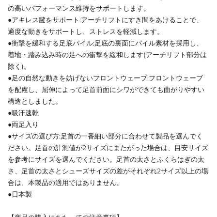
の高いパフォーマンス維持をサポートします。
●アキレス腱をサポート:アーチリフトにすき間をあけることで、
適度な動きをサポートし、ストレスを軽減します。
●衝撃を緩和する足底パイル:足底の裏面にパイル素材を採用し、
着地・踏み込み時の足への衝撃を緩和します(アーチリフト部分は
除く)。
●足の自然な動きを妨げないフロントウェーブ:フロントウェーブ
を配慮し、屈伸によって足首前面にシワができても曲がりやすい
構造としました。
●吸汗速乾
●両足入り
●サイズの選び方:足首の一番細い部分に合わせて製品を選んでく
ださい。足首の計測値が2サイズにまたがった場合は、目安サイズ
を参考にサイズを選んでください。足首の太さとふくらはぎの太
さ、足首の太さとシューズサイズの差がそれぞれ2サイズ以上の場
合は、本製品の適用ではありません。
●日本製