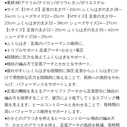
●素材:綿/アクリル/ナイロン/ポリウレタン/ポリエステル
●サイズ:【Sサイズ】足首の太さ17～20cm ふくらはぎの太さ28～
34cm シューズサイズ22～25cm 【Mサイズ】足首の太さ19～
23cm ふくらはぎの太さ32～38cm シューズサイズ24～27cm
【Lサイズ】足首の太さ22～25cm ふくらはぎの太さ36～42cm
シューズサイズ26～29cm
●ふくらはぎ・足底のパフォーマンス維持に。
●トリプルサポート:足底アーチ+かかと+着圧
●段階的に圧力を加えてふくらはぎをサポート。
●独自の編み方で足底アーチとかかとをサポート。
●疲れやすいふくらはぎを段階的に加圧:足首からふくらはぎにか
けて理想的な圧力を段階的に加えることで、筋肉への負担をやわ
らげ、パフォーマンスをサポートします。
●足底の機能を支えるアーチリフト:アーチから足首部分に独自の
編み方を採用することで、疲労により低下してくるスプリング機
能を支えます。ヒールコントロールと合わせることで、長時間の
高いパフォーマンス維持をサポートします。
●かかとのグラつきを抑えるヒールコントロール:独自の編み方
で、かかとのグラつきを抑え、足底アーチの負担を軽減。長時間